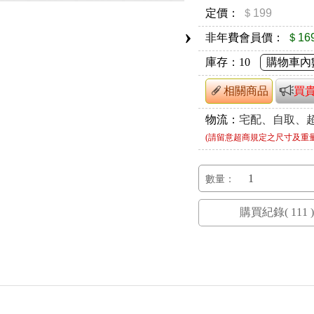
定價：
＄199
›
非年費會員價：
＄16
庫存：
10
購物車內
相關商品
買
物流：
宅配、自取、
(請留意超商規定之尺寸及重
數量：