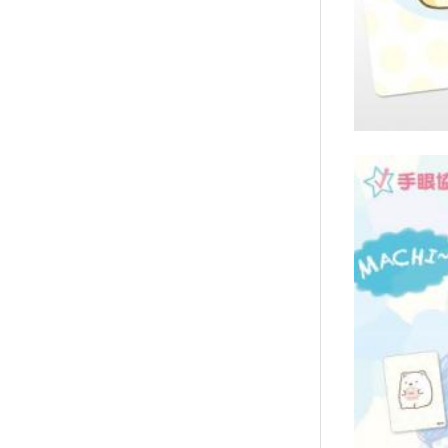
↑
居家
用品
團購
美食
清潔
防疫
鞋/