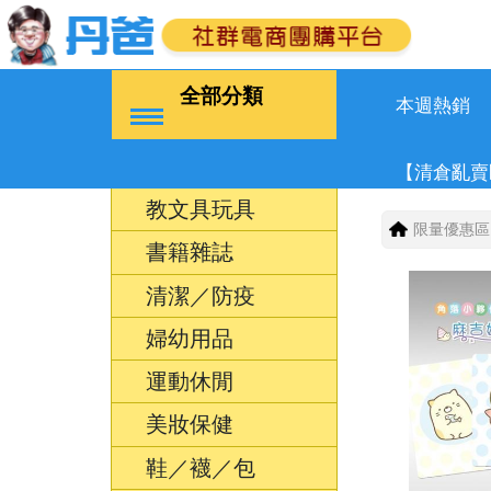
全部分類
本週熱銷
【清倉亂賣
教文具玩具
限量優惠區
書籍雜誌
清潔／防疫
婦幼用品
運動休閒
美妝保健
鞋／襪／包