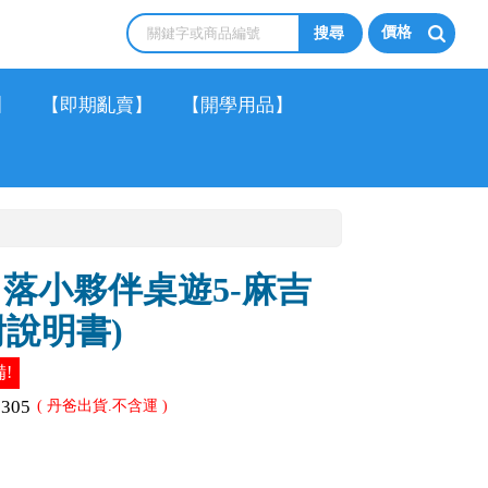
價格
】
【即期亂賣】
【開學用品】
角落小夥伴桌遊5-麻吉
附說明書)
!
1305
( 丹爸出貨.不含運 )