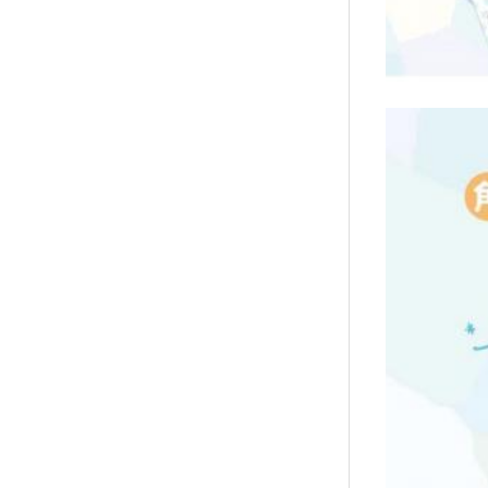
襪/包
書籍
雜誌
文具
玩具
美妝
保健
服飾