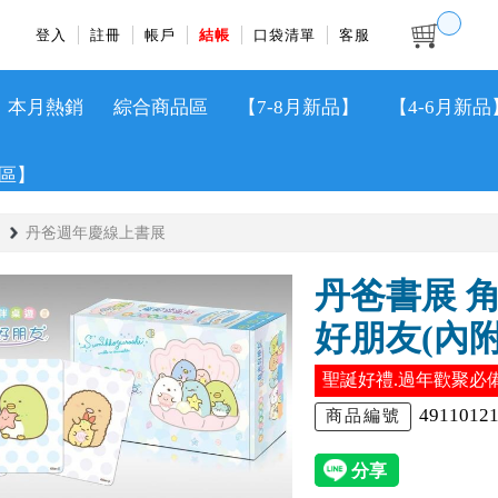
登入
註冊
帳戶
結帳
口袋清單
客服
本月熱銷
綜合商品區
【7-8月新品】
【4-6月新品
區】
丹爸週年慶線上書展
丹爸書展 
好朋友(內
聖誕好禮.過年歡聚必備
4911012
商品編號