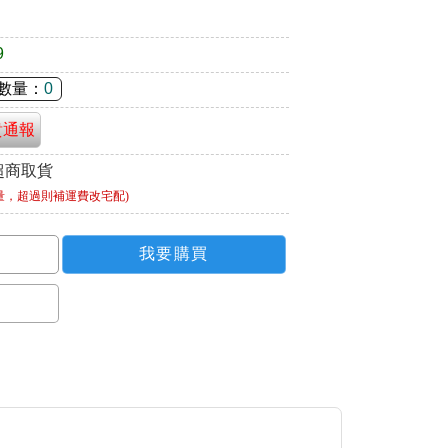
9
數量：
0
貴通報
超商取貨
量，超過則補運費改宅配)