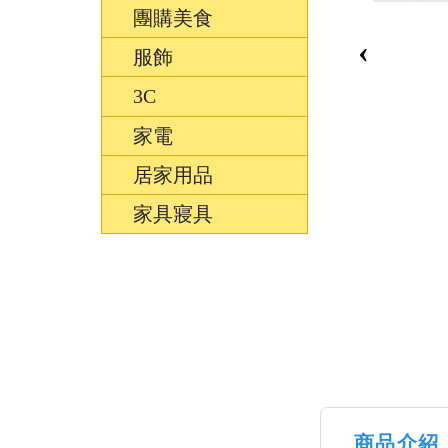
團購美食
‹
服飾
3C
家電
居家用品
家具寢具
商品介紹