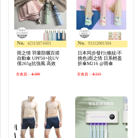
No.
No.
42115071603
91112081504
雨之情 羽量防曬百搭
日本同步發行(條紋/不
自動傘 UPF50+抗UV
挑色)雨之情 日系輕盈
僅265g抗強風 高效
折傘M216 @雨傘
非會員：
＄399
非會員：
＄215