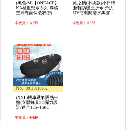
(黑色/M)【ONEACE】
雨之情(不挑款)小日時
KA極度禦寒系列 厚磅
超輕防曬三折傘 @抗
重刷導熱保暖衣(男
UV防曬防潑水黑膠
非會員：
＄259
非會員：
＄165
No.
88110110902
(XXL)機車透氣隔熱坐
墊(立體蜂巢3D彈力設
計/適合125~150C
非會員：
＄120