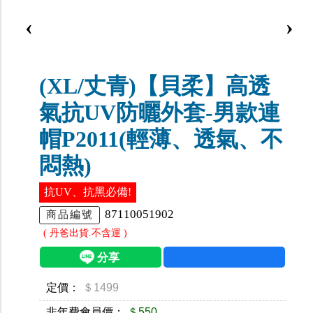
‹
›
(XL/丈青)【貝柔】高透
氣抗UV防曬外套-男款連
帽P2011(輕薄、透氣、不
悶熱)
抗UV、抗黑必備!
87110051902
商品編號
( 丹爸出貨.不含運 )
定價：
＄1499
非年費會員價：
＄550