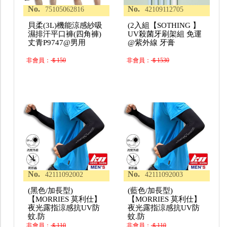
No.
No.
75105062816
42109112705
貝柔(3L)機能涼感紗吸
(2入組【SOTHING 】
濕排汗平口褲(四角褲)
UV殺菌牙刷架組 免運
丈青P9747@男用
@紫外線 牙膏
非會員：
＄150
非會員：
＄1530
No.
No.
42111092002
42111092003
(黑色/加長型)
(藍色/加長型)
【MORRIES 莫利仕】
【MORRIES 莫利仕】
夜光露指涼感抗UV防
夜光露指涼感抗UV防
蚊.防
蚊.防
非會員：
＄110
非會員：
＄110