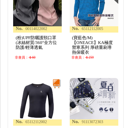
No.
No.
00114022002
65112112005
(粉)UPF防曬護頸口罩
(寶藍色/M)
(冰絲材質/360°全方位
【ONEACE】KA極度
防護/輕薄透氣
禦寒系列 厚磅重刷導
熱保暖衣
非會員：
＄60
非會員：
＄259
No.
No.
65112112002
91113072303