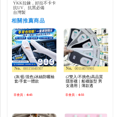
YKK拉鍊，好拉不卡卡
抗UV、抗黑必備
台灣製
相關推薦商品
No.
No.
00115040307
00114070901
(灰/藍/混色)冰絲防曬袖
(2雙入/不挑色)高品質
套/手套一體款
隱形襪｜船襪版型 男
女適用｜薄款透
非會員：
＄45
非會員：
＄55