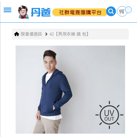
限量優惠區
42【男用衣褲.襪.包】