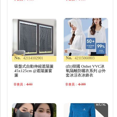
No.
No.
42114102901
42115060803
吸盤式自動伸縮遮陽簾
(白)韓國 Onhet VVC冰
45x125cm @遮陽簾窗
氧隔離防曬衣系列 @外
簾
套冰涼衣冰鋒衣
非會員：
＄83
非會員：
＄399