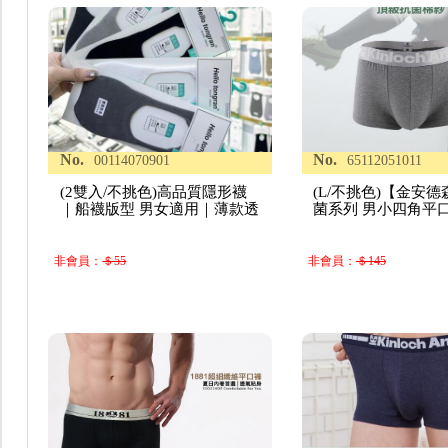
No.
No.
00114070901
65112051011
(2雙入/不挑色)高品質隱形襪
(L/不挑色)【金安德
｜船襪版型 男女適用｜薄款透
菌系列 男小四角平
非會員：
＄55
非會員：
＄145