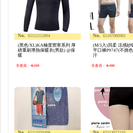
No.
No.
65112112004
65107080901
(黑色/XL)KA極度禦寒系列 厚
(M/3入)貝柔 涼感
磅重刷導熱保暖衣(男款) @保
平口褲P9747(不挑色
暖
汗
非會員：
＄259
非會員：
＄390
No.
No.
65111050409
65113022110