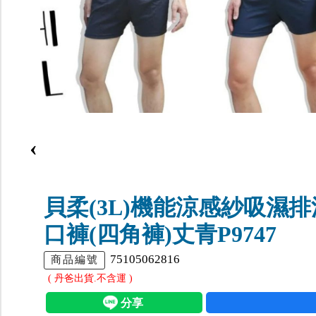
‹
貝柔(3L)機能涼感紗吸濕
口褲(四角褲)丈青P9747
75105062816
商品編號
( 丹爸出貨.不含運 )