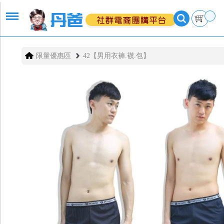
限量優惠區
42【男用衣褲.襪.包】