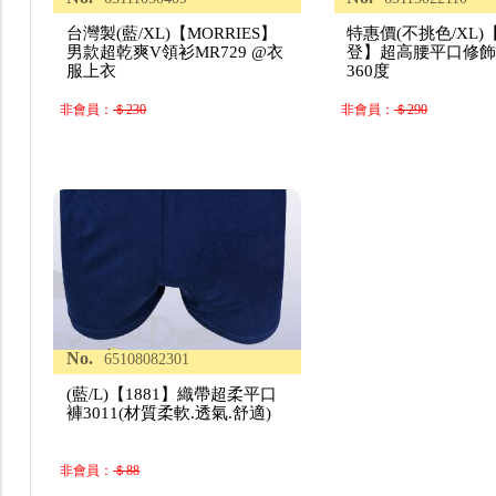
台灣製(藍/XL)【MORRIES】
特惠價(不挑色/XL
男款超乾爽V領衫MR729 @衣
登】超高腰平口修
服上衣
360度
非會員：
＄230
非會員：
＄290
No.
65108082301
(藍/L)【1881】織帶超柔平口
褲3011(材質柔軟.透氣.舒適)
非會員：
＄88