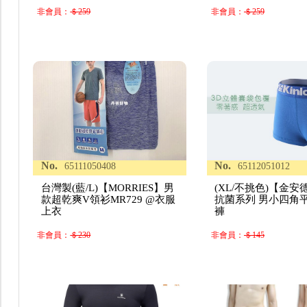
非會員：
＄259
非會員：
＄259
No.
No.
65111050408
65112051012
台灣製(藍/L)【MORRIES】男
(XL/不挑色)【金安
款超乾爽V領衫MR729 @衣服
抗菌系列 男小四角
上衣
褲
非會員：
＄230
非會員：
＄145