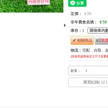
定價：
＄99
非年費會員價：
＄59
›
庫存：
1
購物車內
相關商品
買
物流：
宅配、自取、
(請留意超商規定之尺寸及重
數量：