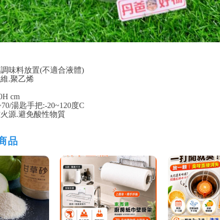
等調味料放置(不適合液體)
維.聚乙烯
0H cm
~70/湯匙手把:-20~120度C
離火源.避免酸性物質
商品