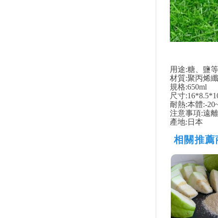
用途:糖、鹽
材質:聚丙烯纖
規格:650ml
尺寸:16*8.5*1
耐熱:本體:-20
注意事項:遠
產地:日本
相關推薦