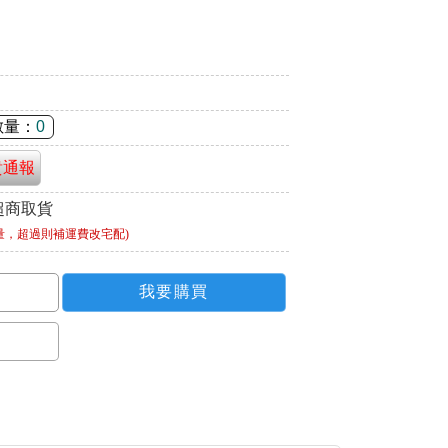
數量：
0
貴通報
超商取貨
量，超過則補運費改宅配)