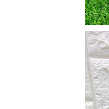
↑
居家
用品
團購
美食
清潔
防疫
鞋/