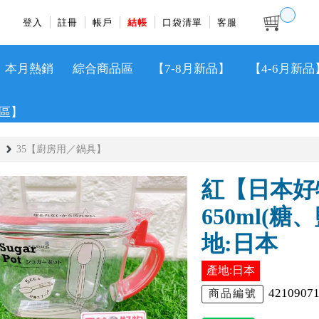
登入
註冊
帳戶
結帳
口袋清單
客服
本月熱銷
綜合商品區
【7-8月新品】
【4-6月新品
區】
35【廚房用／鍋具】
紅【日本好
650ml(
地:日本
產地:日本
4210907
商品編號