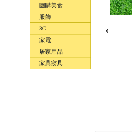
團購美食
服飾
‹
3C
家電
居家用品
家具寢具