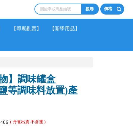
價格
】
【即期亂賣】
【開學用品】
物】調味罐盒
糖、鹽等調味料放置)產
1406
( 丹爸出貨.不含運 )