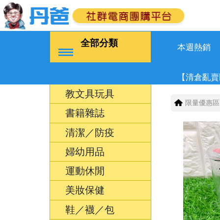
全部分類
本週熱銷
【清倉亂賣
教文具玩具
限量優惠區
書籍雜誌
清潔／防疫
婦幼用品
運動休閒
美妝保健
鞋／襪／包