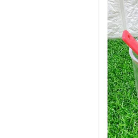
襪/包
書籍
雜誌
文具
玩具
美妝
保健
服飾