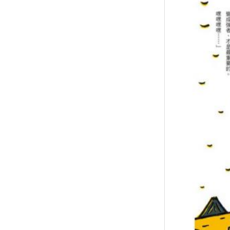
↑
居家
用品
團購
美食
清潔
防疫
鞋/