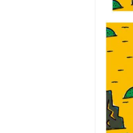
襪/包
書籍
雜誌
文具
玩具
美妝
保健
服飾