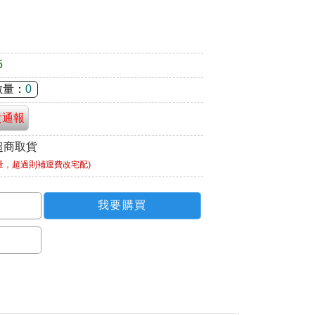
5
數量：
0
貴通報
超商取貨
量，超過則補運費改宅配)