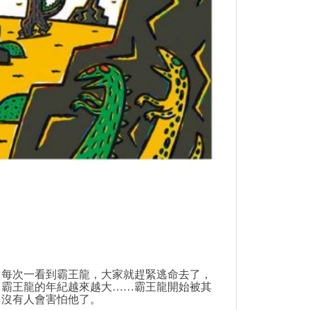
每次一看到霸王龍，大家就趕緊逃命去了，
，霸王龍的年紀越來越大……霸王龍開始被其
，沒有人會害怕他了。