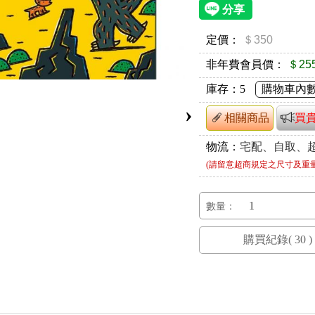
定價：
＄350
非年費會員價：
＄25
庫存：
5
購物車內
›
相關商品
買
物流：
宅配、自取、
(請留意超商規定之尺寸及重
數量：