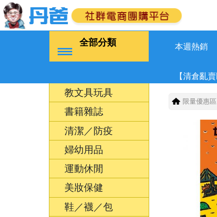
全部分類
本週熱銷
【清倉亂賣
教文具玩具
限量優惠區
書籍雜誌
清潔／防疫
婦幼用品
運動休閒
美妝保健
鞋／襪／包