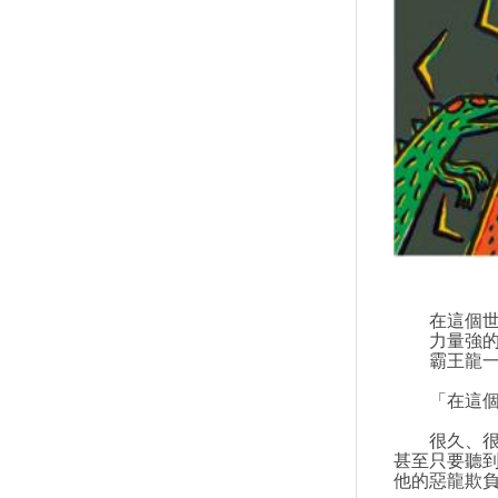
在這個世界
力量強的，
霸王龍一直
「在這個世
很久、很久
甚至只要聽
他的惡龍欺