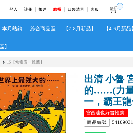
登入
註冊
帳戶
結帳
口袋清單
客服
本月熱銷
綜合商品區
【7-8月新品】
【4-6月新品
區】
15【幼稚園＿推薦】
出清 小魯
的……(力
一，霸王龍
宮西達也好書推薦!
5410903
商品編號