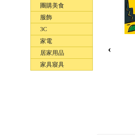
團購美食
服飾
3C
家電
‹
居家用品
家具寢具