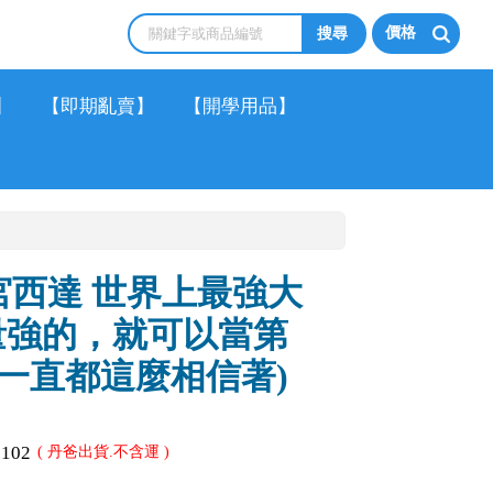
價格
】
【即期亂賣】
【開學用品】
 宮西達 世界上最強大
量強的，就可以當第
一直都這麼相信著)
1102
( 丹爸出貨.不含運 )