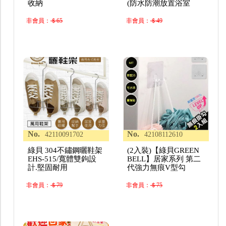
收納
(防水防潮放置浴室
非會員：
＄65
非會員：
＄49
No.
No.
42110091702
42108112610
綠貝 304不鏽鋼曬鞋架
(2入裝)【綠貝GREEN
EHS-515/寬體雙鉤設
BELL】居家系列 第二
計.堅固耐用
代強力無痕V型勾
非會員：
＄79
非會員：
＄75