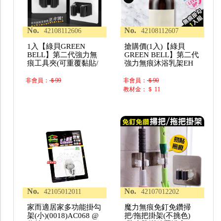
No.
No.
42108112606
42108112607
1入【綠貝GREEN
搶購價(1入)【綠貝
BELL】第二代強力無
GREEN BELL】第二代
痕工具夾(可重覆黏貼/
強力無痕沐浴乳架EH
非會員：
＄99
非會員：
＄90
教材金：＄ 11
No.
No.
42105012011
42107012202
家而適居家多功能掛勾
魔力無痕免釘免鑽掃
架(小)(0018)AC068 @
把/拖把掛架(不挑色)