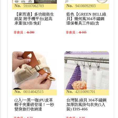
No.
No.
59107062703
94106092903
【家而適】多功能衛生
藍色【GREEN BELL綠
紙架 附手機平台(超高
貝】幾何風304不鏽鋼
承重強3倍/免釘
環保餐具三件組(含
非會員：
＄280
非會員：
＄105
No.
No.
00114042515
42110091701
(2入/一黑一咖)PU皮革
台灣製.綠貝 304不鏽鋼
帽子夾重磅登場！一秒
加厚防風掛勾衣夾(5入
變身旅行收納達
裝) EHS-466