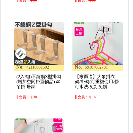
非會員：
＄50
非會員：
＄88
No.
No.
42110031502
59107062701
(2入/組)不鏽鋼Z型掛勾
【家而適】大象掛衣
(增加空間掛置物品) @
架/掛勾(可重複使用/髒
吊掛 居家
可水洗/免釘免鑽
非會員：
＄30
非會員：
＄169