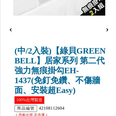
‹
›
(中/2入裝)【綠貝GREEN
BELL】居家系列 第二代
強力無痕掛勾EH-
1437(免釘免鑽、不傷牆
面、安裝超Easy)
100%台灣製造
42108112604
商品編號
( 丹爸出貨.不含運 )