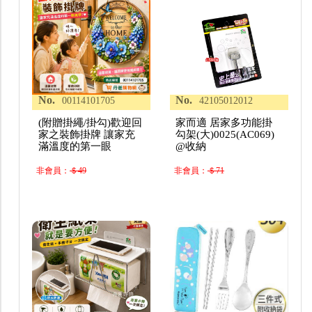
No.
No.
00114101705
42105012012
(附贈掛繩/掛勾)歡迎回
家而適 居家多功能掛
家之裝飾掛牌 讓家充
勾架(大)0025(AC069)
滿溫度的第一眼
@收納
非會員：
＄49
非會員：
＄71