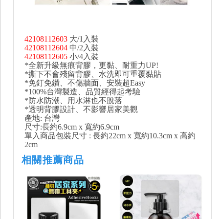
42108112603
大/1入裝
42108112604
中/2入裝
42108112605
小/4入裝
*全新升級無痕背膠，更黏、耐重力UP!
*撕下不會殘留背膠、水洗即可重覆黏貼
*免釘免鑽、不傷牆面、安裝超Easy
*100%台灣製造、品質經得起考驗
*防水防潮、用水淋也不脫落
*透明背膠設計、不影響居家美觀
產地: 台灣
尺寸:長約6.9cm x 寬約6.9cm
單入商品包裝尺寸 : 長約22cm x 寬約10.3cm x 高約
2cm
相關推薦商品