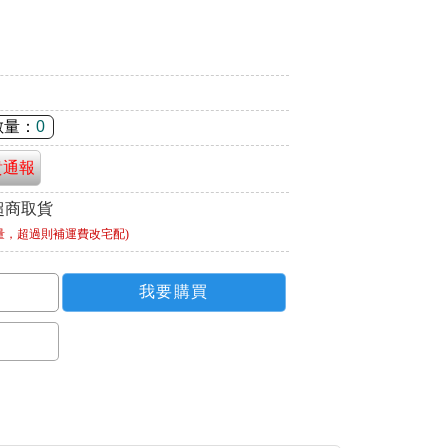
數量：
0
貴通報
超商取貨
量，超過則補運費改宅配)