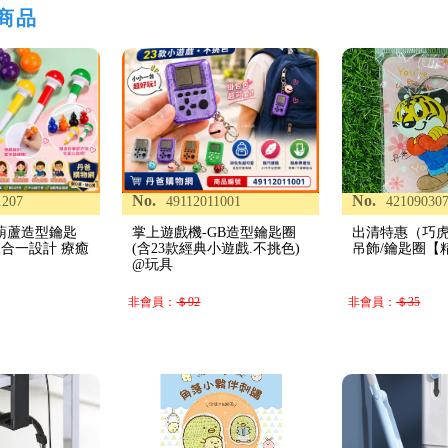
商品
No.
No.
1207
49112011001
42109030
寶葫蘆造型鑰匙
掌上遊戲機-GB造型鑰匙圈
出清特惠（巧
二合一設計 療癒
(含23款經典小遊戲.不挑色)
吊飾/鑰匙圈【
@玩具
非會員：
＄92
非會員：
＄35