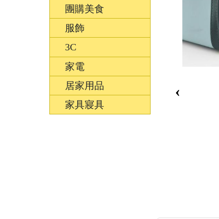
團購美食
服飾
3C
家電
居家用品
‹
家具寢具