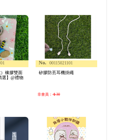
No.
701
00115021101
虎）橡膠雙面
矽膠防丟耳機掛繩
精選】@禮物
非會員：
＄30