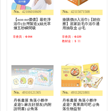
No.
No.
42106010609
42115071508
【non-no儂儂】最乾淨
搶購價(8入浴巾)【韌你
浴巾(台灣製造)(絲光萃
擦】居家款毛巾浴巾通
煉五秒瞬間吸
用抽取盒 @毛
非會員：
＄164
非會員：
＄220
教材金：＄ 11
No.
No.
49110121305
49112021801
丹爸書展 角落小夥伴
丹爸書展 角落小夥伴
桌遊5-麻吉好朋友(內附
桌遊7 賓果壽司吧 @角
說明書) @角落
落生物益智