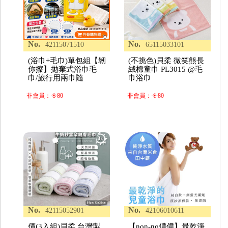
No.
No.
42115071510
65115033101
(浴巾+毛巾)單包組【韌
(不挑色)貝柔 微笑熊長
你擦】拋棄式浴巾毛
絨棉童巾 PL3015 @毛
巾/旅行用兩巾隨
巾浴巾
非會員：
＄80
非會員：
＄80
No.
No.
42115052901
42106010611
價(3入組)貝柔 台灣製
【non-no儂儂】最乾淨