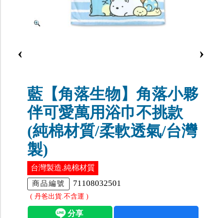
‹
›
藍【角落生物】角落小夥
伴可愛萬用浴巾不挑款
(純棉材質/柔軟透氣/台灣
製)
台灣製造.純棉材質
71108032501
商品編號
( 丹爸出貨.不含運 )