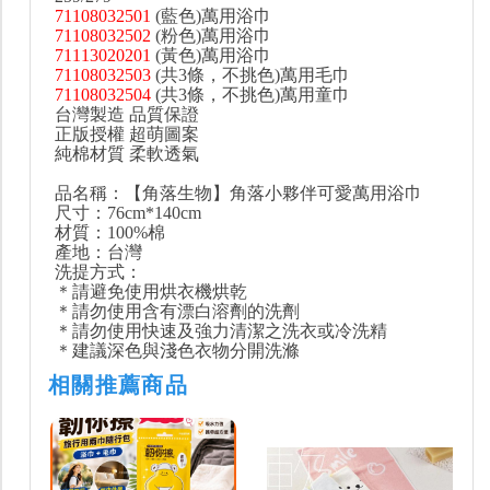
71108032501
(藍色)萬用浴巾
71108032502
(粉色)萬用浴巾
71113020201
(黃色)萬用浴巾
71108032503
(共3條，不挑色)萬用毛巾
71108032504
(共3條，不挑色)萬用童巾
台灣製造 品質保證
正版授權 超萌圖案
純棉材質 柔軟透氣
品名稱：【角落生物】角落小夥伴可愛萬用浴巾
尺寸：76cm*140cm
材質：100%棉
產地：台灣
洗提方式：
＊請避免使用烘衣機烘乾
＊請勿使用含有漂白溶劑的洗劑
＊請勿使用快速及強力清潔之洗衣或冷洗精
＊建議深色與淺色衣物分開洗滌
相關推薦商品