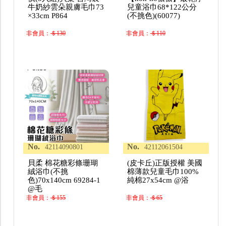
牛奶紗雲朵親膚毛巾73
兒童浴巾68*122公分
×33cm P864
(不挑色)(60077)
非會員：
＄130
非會員：
＄110
No.
No.
42114090801
42112061504
貝柔 棉花糖彩條珊瑚
(皮卡丘)正版授權 美國
絨浴巾(不挑
棉薄款兒童毛巾100%
色)70x140cm 69284-1
純棉27x54cm @浴
@毛
非會員：
＄155
非會員：
＄65