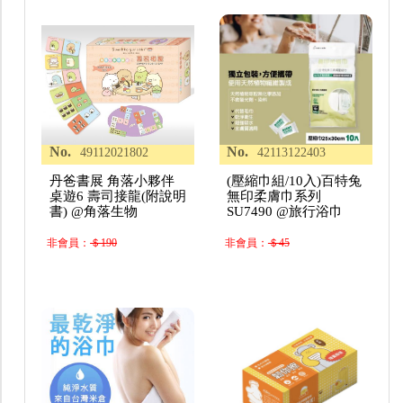
No.
No.
49112021802
42113122403
丹爸書展 角落小夥伴
(壓縮巾組/10入)百特兔
桌遊6 壽司接龍(附說明
無印柔膚巾系列
書) @角落生物
SU7490 @旅行浴巾
非會員：
＄190
非會員：
＄45