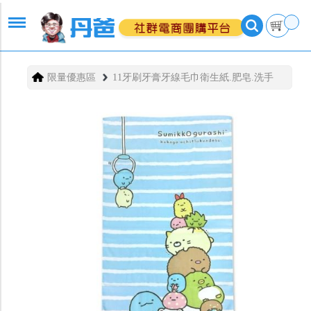
限量優惠區
11牙刷牙膏牙線毛巾衛生紙.肥皂.洗手