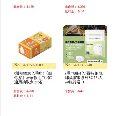
非會員：
＄169
非會員：
＄239
教材金：＄ 34
No.
No.
42115071509
42113122401
搶購價(30入毛巾)【韌
(毛巾組/4入)百特兔 無
你擦】居家款毛巾浴巾
印柔膚巾系列SU7345
通用抽取盒 @浴
@旅行浴巾
非會員：
＄220
非會員：
＄45
教材金：＄ 11