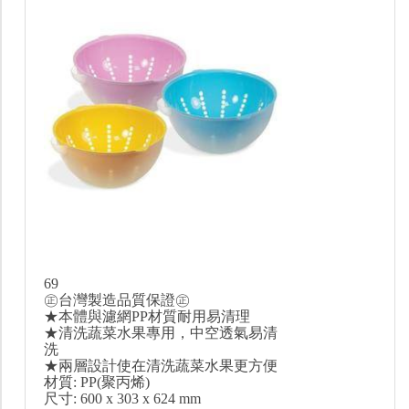
69
㊣台灣製造品質保證㊣
★本體與濾網PP材質耐用易清理
★清洗蔬菜水果專用，中空透氣易清
洗
★兩層設計使在清洗蔬菜水果更方便
材質: PP(聚丙烯)
尺寸: 600 x 303 x 624 mm