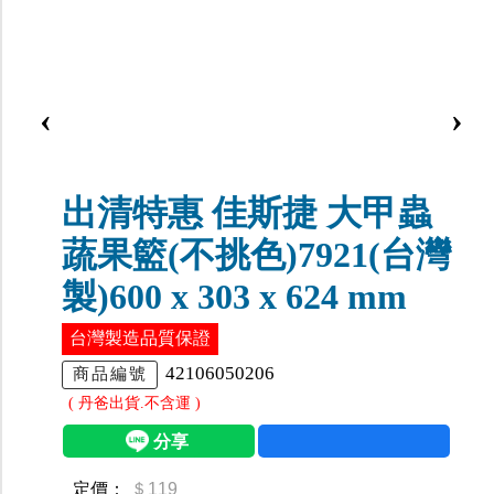
‹
›
出清特惠 佳斯捷 大甲蟲
蔬果籃(不挑色)7921(台灣
製)600 x 303 x 624 mm
台灣製造品質保證
42106050206
商品編號
( 丹爸出貨.不含運 )
定價：
＄119