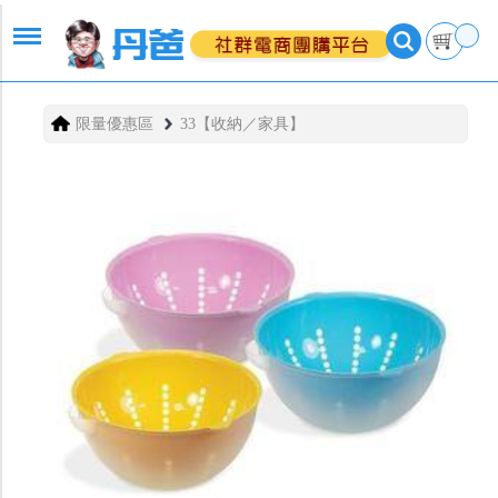
限量優惠區
33【收納／家具】