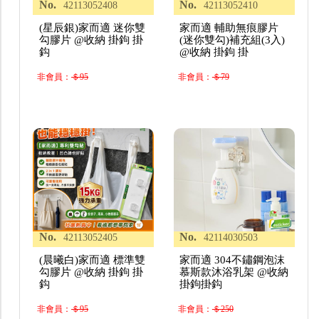
No.
No.
42113052408
42113052410
(星辰銀)家而適 迷你雙
家而適 輔助無痕膠片
勾膠片 @收納 掛鉤 掛
(迷你雙勾)補充組(3入)
鈎
@收納 掛鉤 掛
非會員：
＄95
非會員：
＄79
No.
No.
42113052405
42114030503
(晨曦白)家而適 標準雙
家而適 304不鏽鋼泡沫
勾膠片 @收納 掛鉤 掛
慕斯款沐浴乳架 @收納
鈎
掛鉤掛鈎
非會員：
＄95
非會員：
＄250