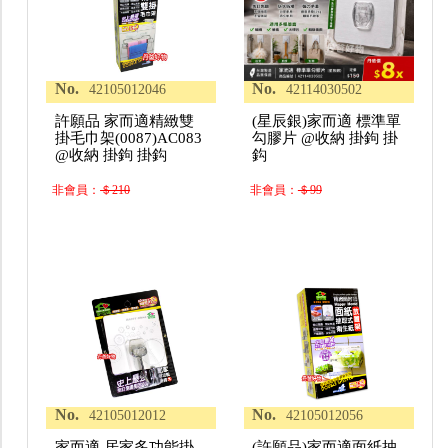
No.
No.
42105012046
42114030502
許願品 家而適精緻雙
(星辰銀)家而適 標準單
掛毛巾架(0087)AC083
勾膠片 @收納 掛鉤 掛
@收納 掛鉤 掛鈎
鈎
非會員：
＄210
非會員：
＄99
No.
No.
42105012012
42105012056
家而適 居家多功能掛
(許願品)家而適面紙抽