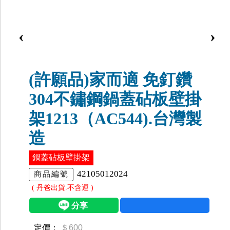
‹
›
(許願品)家而適 免釘鑽
304不鏽鋼鍋蓋砧板壁掛
架1213（AC544).台灣製
造
鍋蓋砧板壁掛架
42105012024
商品編號
( 丹爸出貨.不含運 )
定價：
＄600