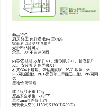
商品特色
廚房 浴室 免釘鑽 收納 置物架
家而適 2in1雙無痕膠片
光滑凹凸皆可貼
承重、304不鏽鋼保固
內容:乙組裝(收納件X1、迷你膠片X1、輔痕膠片
X1、安装說明-保固書X1)
材質:304不鋪鋼、強黏無痕膠、PVC-聚氯乙烯、
PC-聚碳酸酯、PET-聚對苯二甲酸乙二酯、PP-聚丙
烯
產地:台灣製造
膠片設計承重:12kg
產品安全承重:3kg以下
單位:mm誤差值士3%
安裝最大空間:117(W)X130(H)X89(D)