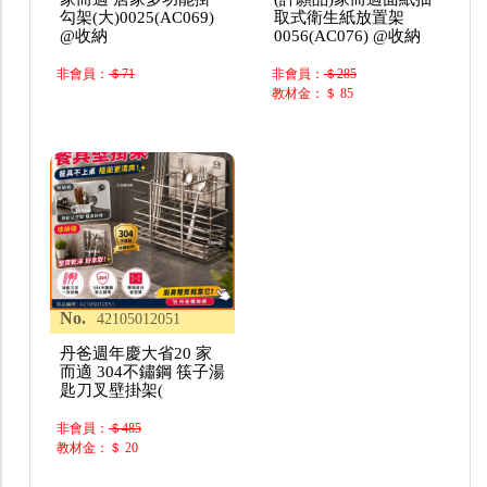
勾架(大)0025(AC069)
取式衛生紙放置架
@收納
0056(AC076) @收納
非會員：
＄71
非會員：
＄285
教材金：＄ 85
No.
42105012051
丹爸週年慶大省20 家
而適 304不鏽鋼 筷子湯
匙刀叉壁掛架(
非會員：
＄485
教材金：＄ 20