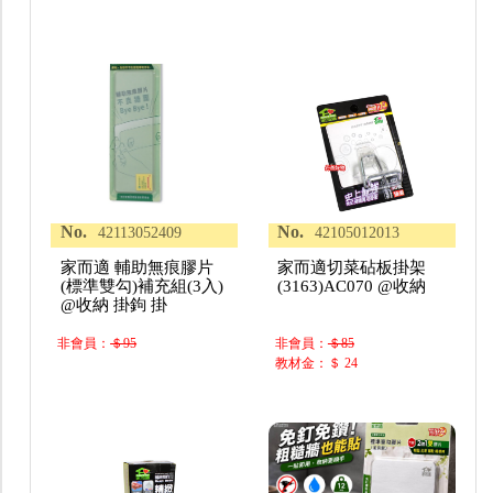
No.
No.
42113052409
42105012013
家而適 輔助無痕膠片
家而適切菜砧板掛架
(標準雙勾)補充組(3入)
(3163)AC070 @收納
@收納 掛鉤 掛
非會員：
＄95
非會員：
＄85
教材金：＄ 24