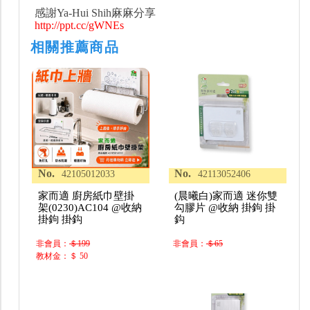
感謝Ya-Hui Shih麻麻分享
http://ppt.cc/gWNEs
相關推薦商品
No.
No.
42105012033
42113052406
家而適 廚房紙巾壁掛
(晨曦白)家而適 迷你雙
架(0230)AC104 @收納
勾膠片 @收納 掛鉤 掛
掛鉤 掛鈎
鈎
非會員：
＄199
非會員：
＄65
教材金：＄ 50