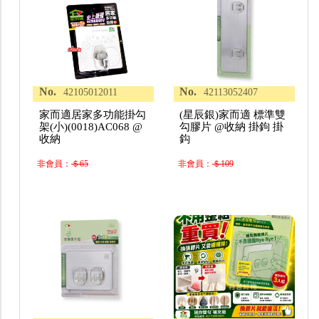
No.
No.
42105012011
42113052407
家而適居家多功能掛勾
(星辰銀)家而適 標準雙
架(小)(0018)AC068 @
勾膠片 @收納 掛鉤 掛
收納
鈎
非會員：
＄65
非會員：
＄109