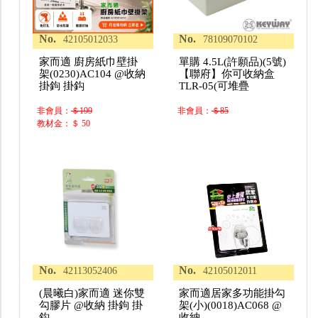
No.
No.
42105012033
78109070102
家而適 廚房紙巾壁掛
單購 4.5L(許願品)(5號)
架(0230)AC104 @收納
【聯府】你可收納盒
掛鉤 掛鈎
TLR-05(可堆疊
非會員：
＄199
非會員：
＄85
教材金：＄ 50
No.
No.
42113052406
42105012011
(晨曦白)家而適 迷你雙
家而適居家多功能掛勾
勾膠片 @收納 掛鉤 掛
架(小)(0018)AC068 @
鈎
收納