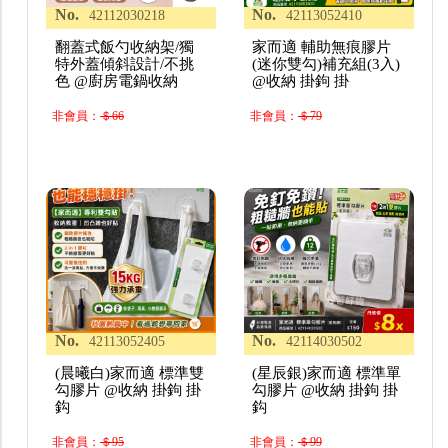
No.
No.
42112030218
42113052410
翻蓋式飯勺收納架/獨
家而適 輔助無痕膠片
特外蓋傾斜設計/不挑
(迷你雙勾)補充組(3入)
色 @廚房電鍋收納
@收納 掛鉤 掛
非會員：
＄66
非會員：
＄79
No.
No.
42113052405
42114030502
(晨曦白)家而適 標準雙
(星辰銀)家而適 標準單
勾膠片 @收納 掛鉤 掛
勾膠片 @收納 掛鉤 掛
鈎
鈎
非會員：
＄95
非會員：
＄99