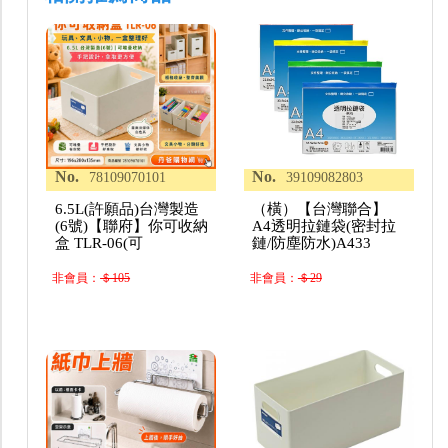
No.
No.
78109070101
39109082803
6.5L(許願品)台灣製造
（橫）【台灣聯合】
(6號)【聯府】你可收納
A4透明拉鏈袋(密封拉
盒 TLR-06(可
鏈/防塵防水)A433
非會員：
＄105
非會員：
＄29