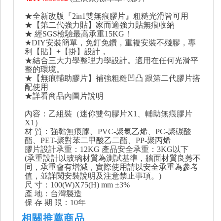
★全新改版『2in1雙無痕膠片』粗糙光滑皆可用
★【第二代強力貼】家而適強力貼無痕收納
★ 經SGS檢驗最高承重15KG！
★DIY安裝簡單，免釘免鑽，重複安裝不殘膠，專
利【貼】+【掛】設計，
★結合三大力學整理力學設計。適用在任何光滑平
整的環境。
★【無痕輔助膠片】補強粗糙凹凸 跟第二代膠片搭
配使用
★詳看商品內圖片說明
內容：乙組裝（迷你雙勾膠片X1、輔助無痕膠片
X1）
材 質：強黏無痕膠、PVC-聚氯乙烯、PC-聚碳酸
酯、PET-聚對苯二甲酸乙二酯、PP-聚丙烯
膠片設計承重：12KG 產品安全承重：3KG以下
(承重設計以玻璃材質為測試基準，牆面材質良莠不
同，承重會有增減，實際使用請以安全承重為參考
值，並詳閱安裝說明及注意禁止事項。)
尺 寸：100(W)X75(H) mm ±3%
產 地：台灣製造
保 存 期 限：10年
相關推薦商品