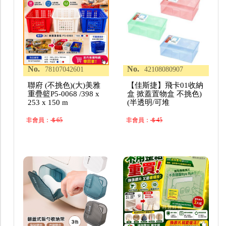
No.
No.
78107042601
42108080907
聯府 (不挑色)(大)美雅
【佳斯捷】飛卡01收納
重疊籃P5-0068 /398 x
盒 掀蓋置物盒 不挑色)
253 x 150 m
(半透明/可堆
非會員：
＄65
非會員：
＄45