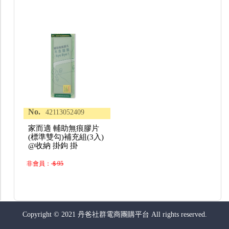
No.
42113052409
家而適 輔助無痕膠片
(標準雙勾)補充組(3入)
@收納 掛鉤 掛
非會員：
＄95
Copyright © 2021 丹爸社群電商團購平台 All rights reserved.