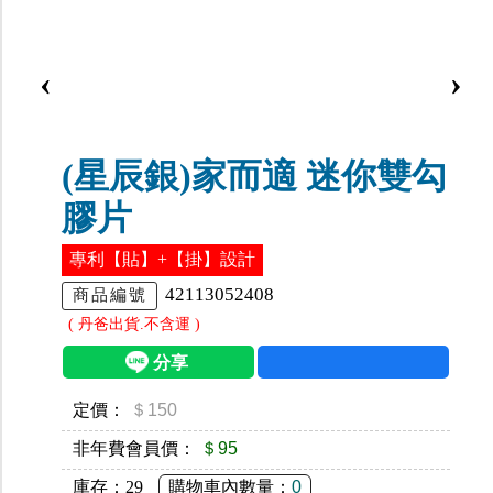
‹
›
(星辰銀)家而適 迷你雙勾
膠片
專利【貼】+【掛】設計
42113052408
商品編號
( 丹爸出貨.不含運 )
定價：
＄150
非年費會員價：
＄95
庫存：
29
購物車內數量：
0