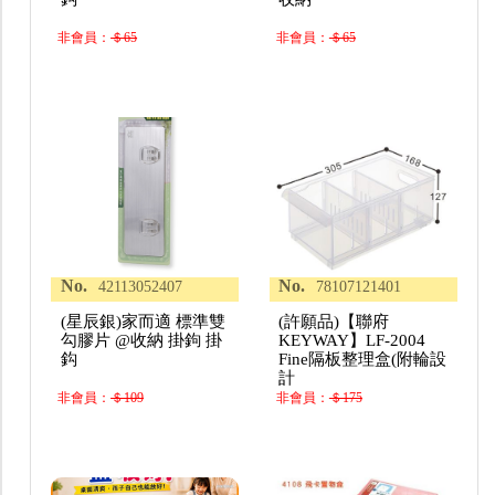
非會員：
＄65
非會員：
＄65
No.
No.
42113052407
78107121401
(星辰銀)家而適 標準雙
(許願品)【聯府
勾膠片 @收納 掛鉤 掛
KEYWAY】LF-2004
鈎
Fine隔板整理盒(附輪設
計
非會員：
＄109
非會員：
＄175