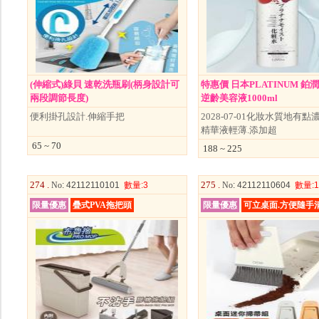
(伸縮式)綠貝 速乾洗瓶刷(柄身設計可
特惠價 日本PLATINUM 鉑
兩段調節長度)
逆齡美容液1000ml
便利掛孔設計.伸縮手把
2028-07-01化妝水質地有
精華液輕薄.添加超
65 ~ 70
188 ~ 225
274 .
275 .
No
: 42112110101
數量
:3
No
: 42112110604
數量
:
限量優惠
疊式PVA拖把頭
限量優惠
可立桌面.方便隨手