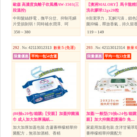
歐森 高濃度負離子吹風機AW-3503(三
【澳洲MALORY】馬卡龍精油
段溫控)
洗衣膠球12gx20粒
中和髮絲靜電，撫平分岔、抑制毛鱗
8倍潔淨力，瓦解污漬，鎖色
片受損剝弱！同時補水潤澤、呵
菌抑蟎，釋放香氣，持久留
350 ~ 380
119 ~ 149
292 .
(免運)
293 .
No
: 42113012313
數量
:5
No
: 42113012314
數量
:
限量優惠
平均一包54含運
限量優惠
平均一包53含運
(80抽x20包/箱購)【安親】加蓋抑菌濕
加蓋/一般型(70抽x24包/箱購
巾 成人加大加厚濕紙....
親】加大抑菌柔護濕巾 免....
加大加厚加蓋包裝.含蘆薈檸檬精華抑
家庭用加蓋包裝.含洋甘菊萃
菌配方，無添加酒精、香精
薈檸檬精華抑菌配方