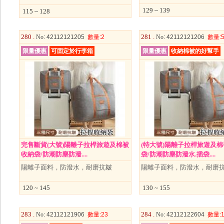
129 ~ 139
115 ~ 128
280 .
281 .
No
: 42112121205
數量
:2
No
: 42112121206
數量
:
限量優惠
可固定於行李箱
限量優惠
收納棉被的好幫手
完售斷貨(大號)陽離子拉桿旅遊及棉被
(特大號)陽離子拉桿旅遊及
收納袋/防潮防塵防潑....
袋/防潮防塵防潑水.插袋....
陽離子面料，防潑水，耐磨抗皺
陽離子面料，防潑水，耐磨
120 ~ 145
130 ~ 155
283 .
284 .
No
: 42112121906
數量
:23
No
: 42112122604
數量
: