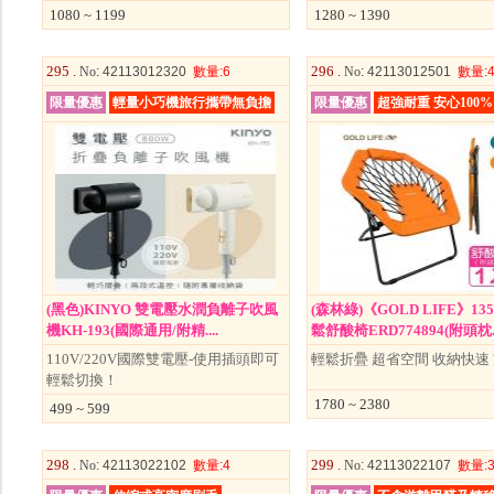
1080 ~ 1199
1280 ~ 1390
295 .
296 .
No
: 42113012320
數量
:6
No
: 42113012501
數量
:
限量優惠
輕量小巧機旅行攜帶無負擔
限量優惠
超強耐重 安心100
(黑色)KINYO 雙電壓水潤負離子吹風
(森林綠)《GOLD LIFE》1
機KH-193(國際通用/附精....
鬆舒酸椅ERD774894(附頭枕..
110V/220V國際雙電壓-使用插頭即可
輕鬆折疊 超省空間 收納快速
輕鬆切換！
1780 ~ 2380
499 ~ 599
298 .
299 .
No
: 42113022102
數量
:4
No
: 42113022107
數量
: