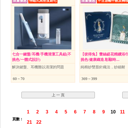
限量優惠
伸縮式高密度刷毛
限量優惠
不含游離甲醛及轉
七合一鍵盤/耳機/手機清潔工具組(不
【彼得兔】蕾絲緹花精續浴巾
挑色/一體式設計)
挑色/健康織造.彰顯時....
解決鍵盤、耳機難以清潔的問題
純棉紗雙股針織法，紗細耐
60 ~ 70
369 ~ 399
1
2
3
4
5
6
7
8
9
10
11
頁數︰
21
22