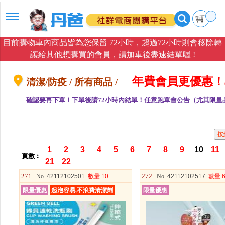
目前購物車內商品皆為您保留 72小時，超過72小時則會移除轉
讓給其他想購買的會員，請加車後盡速結單喔 !
年費會員更優惠！
清潔/防疫 / 所有商品 /
確認要再下單！下單後請72小時內結單！任意跑單會公告（尤其限量
1
2
3
4
5
6
7
8
9
10
11
頁數︰
21
22
271 .
272 .
No
: 42112102501
數量
:10
No
: 42112102517
數量
:
限量優惠
起泡容易,不浪費清潔劑
限量優惠