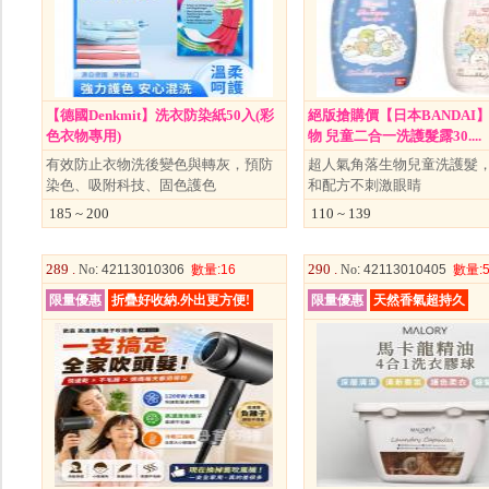
【德國Denkmit】洗衣防染紙50入(彩
絕版搶購價【日本BANDAI
色衣物專用)
物 兒童二合一洗護髮露30....
有效防止衣物洗後變色與轉灰，預防
超人氣角落生物兒童洗護髮
染色、吸附科技、固色護色
和配方不刺激眼睛
185 ~ 200
110 ~ 139
289 .
290 .
No
: 42113010306
數量
:16
No
: 42113010405
數量
:
限量優惠
折疊好收納.外出更方便!
限量優惠
天然香氣超持久