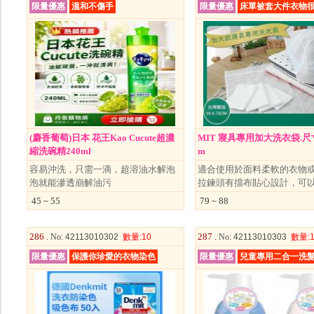
限量優惠
溫和不傷手
限量優惠
床單被套大件衣物
(麝香葡萄)日本 花王Kao Cucute超濃
MIT 寢具專用加大洗衣袋.尺寸
縮洗碗精240ml
m
容易沖洗，只需一滴，超溶油水解泡
適合使用於面料柔軟的衣物
泡就能滲透崩解油污
拉鍊頭有擋布貼心設計，可
45 ~ 55
79 ~ 88
286 .
287 .
No
: 42113010302
數量
:10
No
: 42113010303
數量
:
限量優惠
保護你珍愛的衣物染色
限量優惠
兒童專用二合一洗