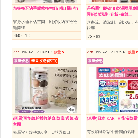
布魯拖不沾手膠棉拖把組(1拖1桶2布)
丹爸週年慶省10 乾濕兩用桌
帚組(清潔刷+刮板+畚箕....
窄身水桶不佔空間，剛好收納在邊邊
含畚箕、清潔刷、刮水板，
縫隙裡
粉塵
460 ~ 490
75 ~ 99
277 .
278 .
No
: 42112110610
數量
:5
No
: 42112120607
數量
:
限量優惠
垂直收納省空間
限量優惠
(四層)可旋轉粉撲收納盒.防塵.透氣.省
(皂香)日本 EARTH 衛浴防
空間
有效消除浴缸中難聞的氣味
每層皆可旋轉360度、U型透氣口