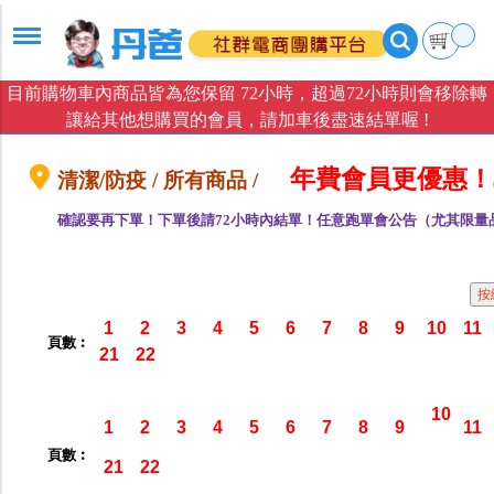
目前購物車內商品皆為您保留 72小時，超過72小時則會移除轉
讓給其他想購買的會員，請加車後盡速結單喔 !
年費會員更優惠！
清潔/防疫 / 所有商品 /
確認要再下單！下單後請72小時內結單！任意跑單會公告（尤其限量
1
2
3
4
5
6
7
8
9
10
11
頁數︰
21
22
10
1
2
3
4
5
6
7
8
9
11
頁數︰
21
22