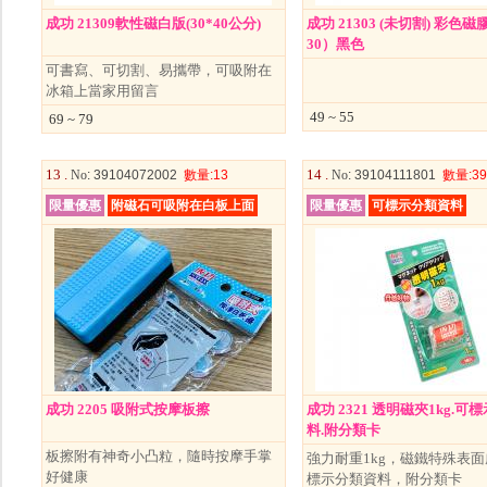
成功 21309軟性磁白版(30*40公分)
成功 21303 (未切割) 彩色磁
30）黑色
可書寫、可切割、易攜帶，可吸附在
冰箱上當家用留言
49 ~ 55
69 ~ 79
13 .
14 .
No
: 39104072002
數量
:13
No
: 39104111801
數量
:39
限量優惠
附磁石可吸附在白板上面
限量優惠
可標示分類資料
成功 2205 吸附式按摩板擦
成功 2321 透明磁夾1kg.可
料.附分類卡
板擦附有神奇小凸粒，隨時按摩手掌
強力耐重1kg，磁鐵特殊表面
好健康
標示分類資料，附分類卡