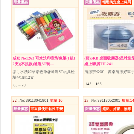
限量優惠
限量優惠
輕鬆搞定桌上碎屑
成功 No1263 可水洗印章彩色筆(1組1
(藍)SKB 桌面吸塵器(星球造
2支)(不挑款)通過ST玩....
桌上碎屑TH-241
@可水洗印章彩色筆@通過ST玩具檢
清潔辨公室、書桌清潔好幫手
驗@1組12支
145 ~ 165
65 ~ 70
22 .
23 .
No
: 39113041801
數量
:10
No
: 39113052301
數量
:1
限量優惠
可重複使用黏性不變
限量優惠
超黏、好撕、無毒