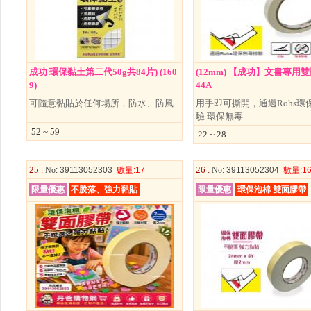
成功 環保黏土第二代50g共84片) (160
(12mm) 【成功】文書專用雙
9)
44A
可隨意黏貼於任何場所，防水、防風
用手即可撕開，通過Rohs環
驗 環保無毒
52 ~ 59
22 ~ 28
25 .
26 .
No
: 39113052303
數量
:17
No
: 39113052304
數量
:1
限量優惠
不脫落、強力黏貼
限量優惠
環保泡棉 雙面膠帶