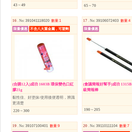
43 ~ 49
65 ~ 70
16 .
17 .
No
: 391041118020
數量
:1
No
: 39106072403
數量
:4
限量優惠
不含八大重金屬，可塑劑
限量優惠
(合購12入)成功 1603B 環保變色口紅
(會議簡報好幫手)成功 1315
膠21g
級簡報棒
黏性佳、好塗抹/使用後便透明，辨識
更清楚
190 ~ 205
220 ~ 300
19 .
20 .
No
: 39107100401
數量
:9
No
: 39110111104
數量
:7