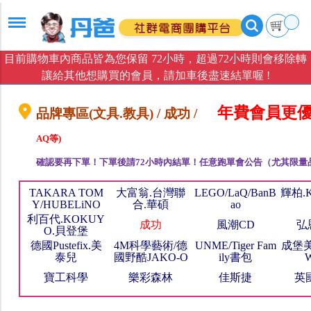
目前購物車內商品皆為您保留 72小時，超過72小時則會移除轉
讓給其他想購買的會員，請加車後盡速結單喔 !
年費會員更優
品牌專區(文具.教具) / 成功 /
AQ等)
確認要再下單！下單後請72小時內結單！任意跑單會公告（尤其限量
TAKARA TOM
大富翁.台灣聯
LEGO/LaQ/BanB
輝柏.
Y/HUBELiNO
合.華碩
ao
利百代.KOKUY
成功
風潮CD
弘
O.貝登堡
德國Pustefix.美
4M科學藝術/德
UNME/Tiger Fam
成堡美
泰兒
國野酷JAKO-O
ily書包
W
寶工科學
樂彩森林
佳斯捷
英國