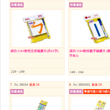
限量優惠
限量優惠
成功 2181軟性注音磁膠片(共41字)
成功 2184軟性數字磁膠片 (
字各2)
229 ~ 249
149 ~ 164
7 .
8 .
No
: 39034
數量
:16
No
: 3903401
數量
:29
限量優惠
限量優惠
單個可吸11張70磅A