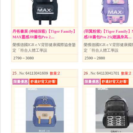
丹爸書展 (神秘深藍)【Tiger Family】
(羽翼粉紫)【Tiger Family
MAX靈感JR書包Pro 2....
感JR書包Pro 2S(建議身高....
榮獲德國IGR e.V.背部健康國際協會鑒
榮獲德國IGR e.V.背部健康
定「符合人體工學設
定「符合人體工學設
2790 ~ 3080
2590 ~ 2880
25 .
26 .
No
: 64113041609
數量
:2
No
: 64113041701
數量
:2
限量優惠
舒適好背又好看!
限量優惠
舒適好背又好看!