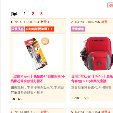
1
2
3
頁數︰
1 .
2 .
No
: 49112081804
數量
:4
No
: 64104042505
數量
:1
限量優惠
自動鉛筆變聰明了！
限量優惠
【法國Maped】免按壓0.5自動鉛筆/不
現1出清(紅色)【UnMe】超
易斷芯筆身舒適好握不....
背書包(3211)專業兒童護....
獨家專利，不需按壓自動出芯.不易斷
專業兒童護脊書包/台灣製造
芯筆身舒適好握不疲累
1290 ~ 1530
58 ~ 65
4 .
5 .
No
: 64109071702
數量
:2
No
: 64109071703
數量
:4