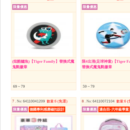
限量優惠
限量優惠
(炫酷鱷魚)【Tiger Family】替換式魔
限4出清(足球神童)【Tiger Fa
鬼氈徽章
替換式魔鬼氈徽章
69 ~ 79
59 ~ 79
7 .
(免運)
8 .
(
No
: 64110041209
數量
:6
No
: 64110072104
數量
:6
限量優惠
德國專利感應磁扣設計
限量優惠
適合四~六年級學童