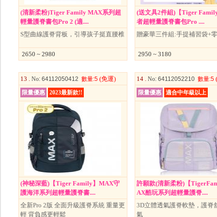
(清新柔粉)Tiger Family MAX系列超
(送文具2件組)【Tiger Fami
輕量護脊書包Pro 2 (適....
者超輕量護脊書包Pro ....
S型曲線護脊背板，引導孩子挺直腰椎
贈豪華三件組:手提補習袋+
2650 ~ 2980
2950 ~ 3180
13 .
(免運)
14 .
No
: 64112050412
數量
:5
No
: 64112052210
數量
:5
限量優惠
2023最新款!!
限量優惠
適合中年級以上
(神秘深藍)【Tiger Family】MAX守
許願款(清新柔粉)【TigerFam
護海洋系列超輕量護脊書....
AX酷玩系列超輕量護脊....
全新Pro 2版 全面升級護脊系統 重量更
3D立體透氣護脊軟墊，護脊
輕 背負感更輕鬆
氣