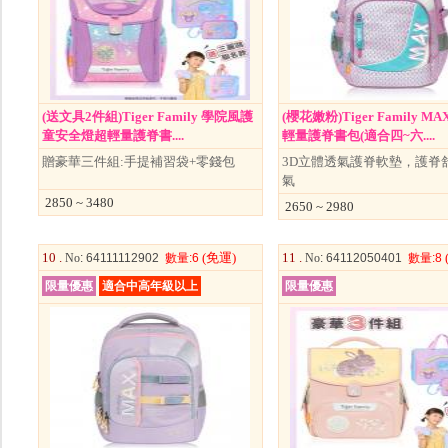
(送文具2件組)Tiger Family 學院風護
(櫻花嫩粉)Tiger Family M
童安全燈超輕量護脊書....
輕量護脊書包(適合四~六....
贈豪華三件組:手提補習袋+零錢包
3D立體透氣護脊軟墊，護脊
氣
2850 ~ 3480
2650 ~ 2980
10 .
(免運)
11 .
No
: 64111112902
數量
:6
No
: 64112050401
數量
:8
限量優惠
適合中高年級以上
限量優惠