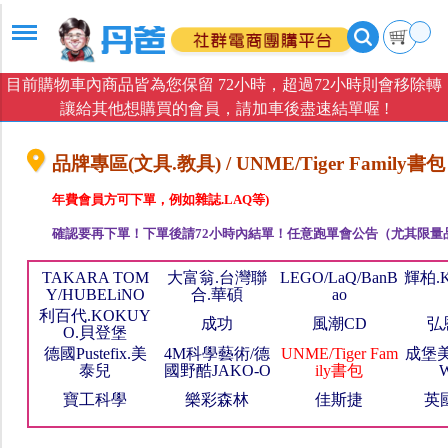
目前購物車內商品皆為您保留 72小時，超過72小時則會移除轉
讓給其他想購買的會員，請加車後盡速結單喔 !
品牌專區(文具.教具) / UNME/Tiger Family書包
年費會員方可下單，例如雜誌.LAQ等)
確認要再下單！下單後請72小時內結單！任意跑單會公告（尤其限量
TAKARA TOM
大富翁.台灣聯
LEGO/LaQ/BanB
輝柏.
Y/HUBELiNO
合.華碩
ao
利百代.KOKUY
成功
風潮CD
弘
O.貝登堡
德國Pustefix.美
4M科學藝術/德
UNME/Tiger Fam
成堡美
泰兒
國野酷JAKO-O
ily書包
W
寶工科學
樂彩森林
佳斯捷
英國