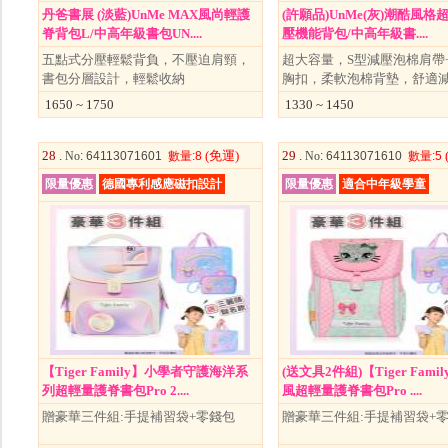
丹爸書展 (淡藍)UnMe MAX風尚輕護
(許願品)UnMe(灰)潮酷風格
脊背包L/中高年級書包UN....
壓機能背包/中高年級書....
五點式分壓輕鬆背負，不壓迫肩頸，
超大容量，S型減壓泡棉肩帶
書包分層設計，輕鬆收納
胸扣，柔軟泡棉背墊，舒適
1650 ~ 1750
1330 ~ 1450
28 .
(免運)
29 .
No
: 64113071601
數量
:8
No
: 64113071610
數量
:5
限量優惠
德國專利感應磁扣設計
限量優惠
適合中年級學童
【Tiger Family】小學者守護海洋系
(送文具2件組)【Tiger Fami
列超輕量護脊書包Pro 2....
風超輕量護脊書包Pro ....
贈豪華三件組:手提補習袋+零錢包
贈豪華三件組:手提補習袋+