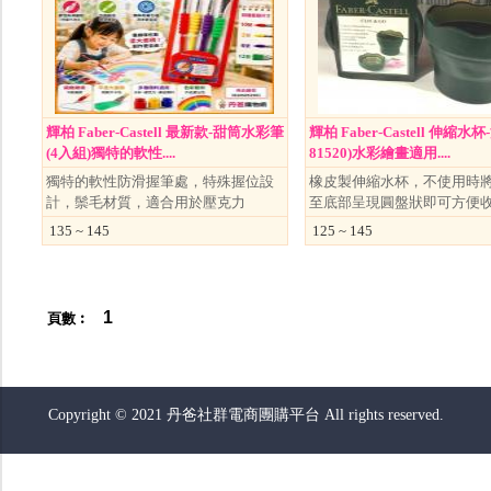
輝柏 Faber-Castell 最新款-甜筒水彩筆
輝柏 Faber-Castell 伸縮水
(4入組)獨特的軟性....
81520)水彩繪畫適用....
獨特的軟性防滑握筆處，特殊握位設
橡皮製伸縮水杯，不使用時
計，鬃毛材質，適合用於壓克力
至底部呈現圓盤狀即可方便
135 ~ 145
125 ~ 145
1
頁數︰
Copyright © 2021 丹爸社群電商團購平台 All rights reserved.