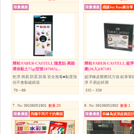
限量優惠
限量優惠
感謝Joy Kuo麻分享
輝柏 FABER-CASTELL 隨意貼-萬能
輝柏 FABER-CASTELL 
環保黏土75g(型號187065)....
擦(36入)187185
乾淨.簡易.防震.防落.安全無毒■黏度強
超淨橡皮擦擦拭力強 鉛筆筆
但不會黏破紙張
淨 不易起碎屑
79 ~ 89
335 ~ 359
7 .
8 .
No
: 39106051901
數量
:20
No
: 39106051902
數量
:1
限量優惠
四種不同尺寸的筆頭
限量優惠
杯緣為波浪紋路設