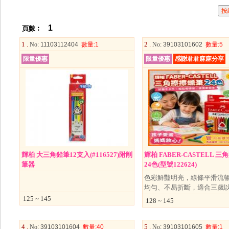
1
頁數︰
1 .
2 .
No
: 11103112404
數量
:1
No
: 39103101602
數量
:5
限量優惠
限量優惠
感謝君君麻麻分享
輝柏 大三角鉛筆12支入(#116527)附削
輝柏 FABER-CASTELL 
筆器
24色(型號122624)
色彩鮮豔明亮，線條平滑流
均勻、不易折斷，適合三歲
125 ~ 145
128 ~ 145
4 .
5 .
No
: 39103101604
數量
:40
No
: 39103101605
數量
:1