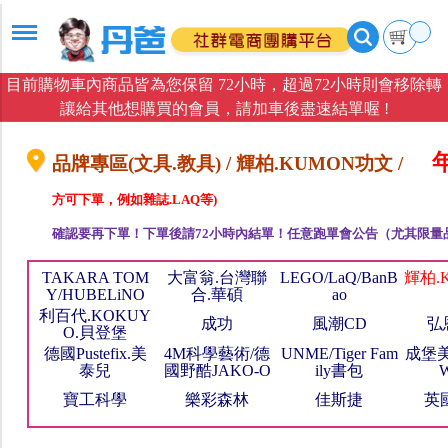
目前購物車內商品皆為您保留 72小時，超過72小時則會移除轉
讓給其他想購買的會員，請加車後盡速結單喔 !
年
品牌專區(文具.教具) / 輝柏.KUMON功文 /
方可下單，例如雜誌.LAQ等)
確認要再下單！下單後請72小時內結單！任意跑單會公告（尤其限量
TAKARA TOM
大富翁.台灣聯
LEGO/LaQ/BanB
輝柏.
Y/HUBELiNO
合.華碩
ao
利百代.KOKUY
成功
風潮CD
弘
O.貝登堡
德國Pustefix.美
4M科學藝術/德
UNME/Tiger Fam
成堡美
泰兒
國野酷JAKO-O
ily書包
W
寶工科學
樂彩森林
佳斯捷
英國