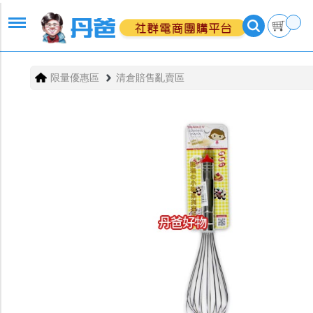
限量優惠區
清倉賠售亂賣區