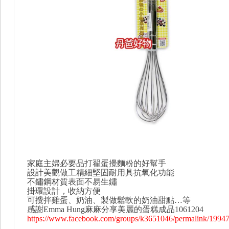
家庭主婦必要品打翟蛋攪麵粉的好幫手
設計美觀做工精細堅固耐用具抗氧化功能
不鏽鋼材質表面不易生鏽
掛環設計，收納方便
可攪拌雞蛋、奶油、製做鬆軟的奶油甜點…等
感謝Emma Hung麻麻分享美麗的蛋糕成品1061204
https://www.facebook.com/groups/k3651046/permalink/1994