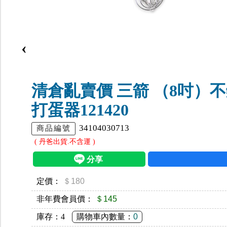
‹
清倉亂賣價 三箭 （8吋）
打蛋器121420
34104030713
商品編號
( 丹爸出貨.不含運 )
定價：
＄180
非年費會員價：
＄145
庫存：
4
購物車內數量：
0