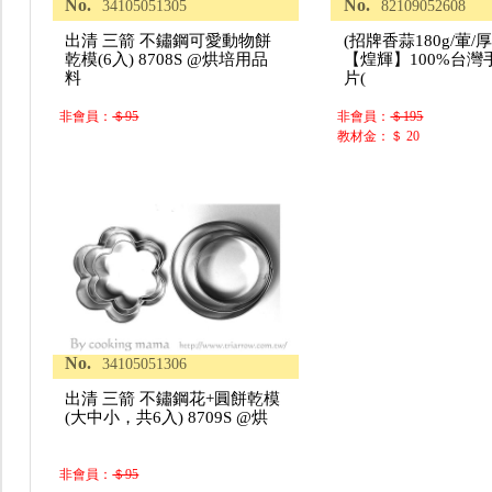
No.
No.
34105051305
82109052608
出清 三箭 不鏽鋼可愛動物餅
(招牌香蒜180g/葷/
乾模(6入) 8708S @烘培用品
【煌輝】100%台灣
料
片(
非會員：
＄95
非會員：
＄195
教材金：＄ 20
No.
34105051306
出清 三箭 不鏽鋼花+圓餅乾模
(大中小，共6入) 8709S @烘
非會員：
＄95