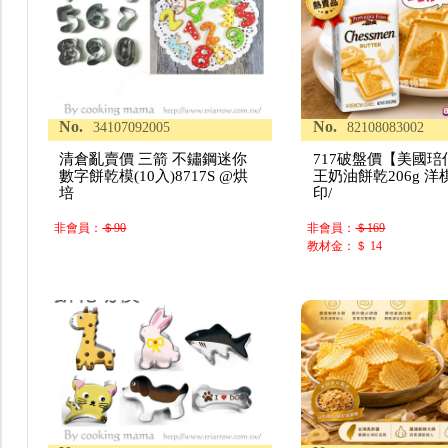
No.
No.
34107092005
82108083002
清倉亂賣價 三箭 不鏽鋼迷你
717破盤價【美國琣
數字餅乾模(10入)8717S @烘
王奶油餅乾206g 
培
印/
非會員：
＄90
非會員：
＄169
教材金：＄ 14