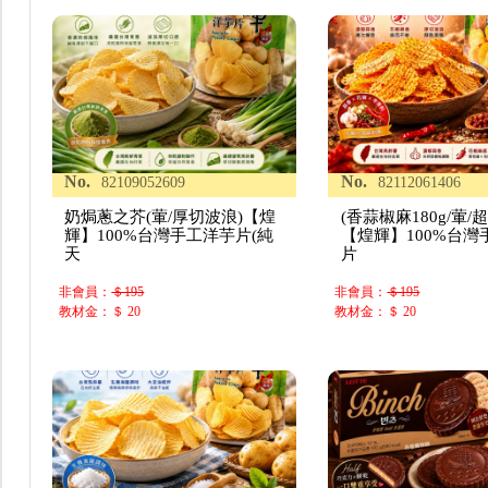
No.
No.
82109052609
82112061406
奶焗蔥之芥(葷/厚切波浪)【煌
(香蒜椒麻180g/葷/
輝】100%台灣手工洋芋片(純
【煌輝】100%台灣
天
片
非會員：
＄195
非會員：
＄195
教材金：＄ 20
教材金：＄ 20