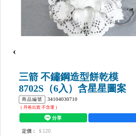
‹
三箭 不鏽鋼造型餅乾模
8702S（6入）含星星圖案
34104030710
商品編號
( 丹爸出貨.不含運 )
定價：
＄120