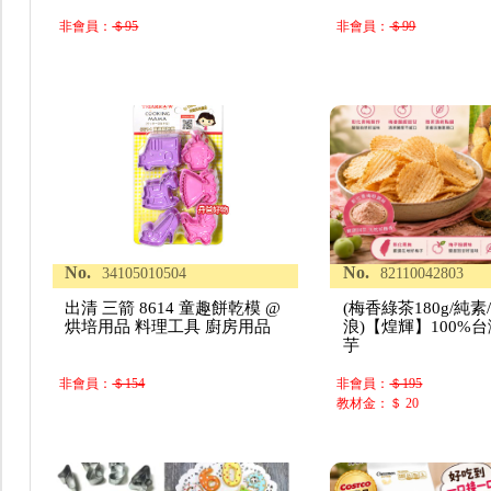
非會員：
＄95
非會員：
＄99
No.
No.
34105010504
82110042803
出清 三箭 8614 童趣餅乾模 @
(梅香綠茶180g/純
烘培用品 料理工具 廚房用品
浪)【煌輝】100%
芋
非會員：
＄154
非會員：
＄195
教材金：＄ 20