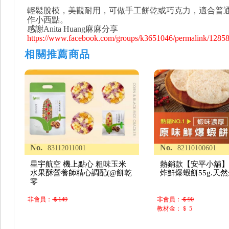
輕鬆脫模，美觀耐用，可做手工餅乾或巧克力，適合普
作小西點。
感謝Anita Huang麻麻分享
https://www.facebook.com/groups/k3651046/permalink/1285
相關推薦商品
No.
No.
83112011001
82110100601
星宇航空 機上點心 粗味玉米
熱銷款【安平小舖】
水果酥營養師精心調配(@餅乾
炸鮮爆蝦餅55g.天
零
非會員：
＄149
非會員：
＄90
教材金：＄ 5