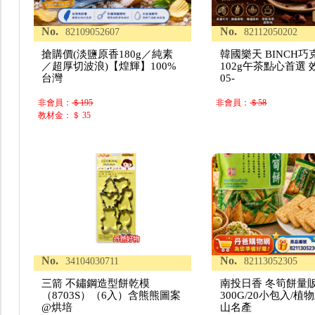
No.
No.
82109052607
82112050202
搶購價(淡鹽原香180g／純素
韓國樂天 BINCH
／超厚切波浪)【煌輝】100%
102g午茶點心首選 效
台灣
05-
非會員：
＄195
非會員：
＄58
教材金：＄ 35
No.
No.
34104030711
82113052305
三箭 不鏽鋼造型餅乾模
南投日香 冬筍餅量
（8703S）（6入）含熊熊圖案
300G/20小包入/植
@烘培
山名產