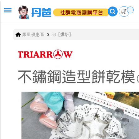
限量優惠區
34【烘培】