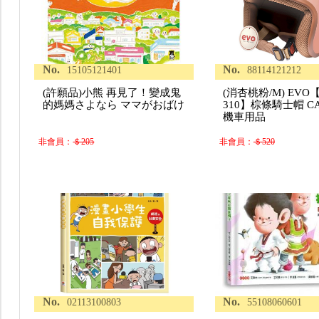
No.
No.
15105121401
88114121212
(許願品)小熊 再見了！變成鬼
(消杏桃粉/M) EVO
的媽媽さよなら ママがおばけ
310】棕條騎士帽 CA
機車用品
非會員：
＄205
非會員：
＄520
No.
No.
02113100803
55108060601