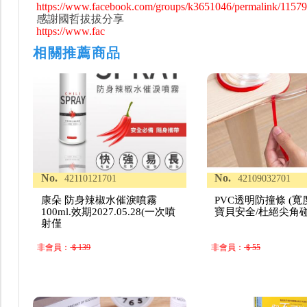
https://www.facebook.com/groups/k3651046/permalink/1157
感謝國哲拔拔分享
https://www.fac
相關推薦商品
No.
No.
42110121701
42109032701
康朵 防身辣椒水催淚噴霧
PVC透明防撞條 (寬
100ml.效期2027.05.28(一次噴
寶貝安全/杜絕尖角碰
射僅
非會員：
＄139
非會員：
＄55