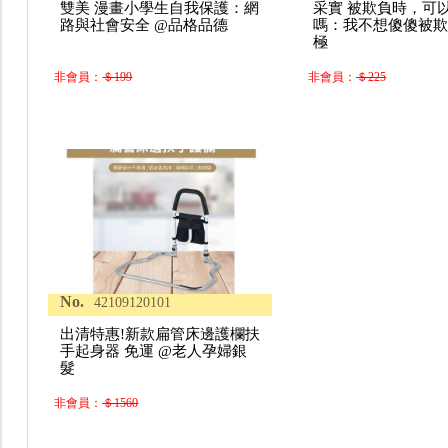
雙美 漫畫小學生自我保護：網
采實 被欺負時，可
路與社會安全 @品格品德
嗎：我不想傻傻被欺
極
非會員：
＄199
非會員：
＄225
No.
42109120101
出清特惠!新款扁管床邊護欄扶
手起身器 免運 @老人孕婦銀
髮
非會員：
＄1560