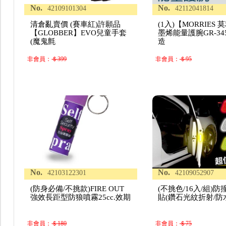
No.
No.
42109101304
42112041814
清倉亂賣價 (賽車紅)許願品
(1入)【MORRIES
【GLOBBER】EVO兒童手套
墨烯能量護腕GR-34
(魔鬼氈
造
非會員：
＄399
非會員：
＄95
No.
No.
42103122301
42109052907
(防身必備/不挑款)FIRE OUT
(不挑色/16入/組)
強效長距型防狼噴霧25cc.效期
貼(鑽石光紋折射/防
非會員：
＄180
非會員：
＄75