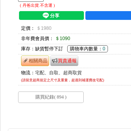
( 丹爸出貨.不含運 )
定價：
＄1980
非年費會員價：
＄1090
庫存：
缺貨暫停下訂
購物車內數量：
0
相關商品
買貴通報
物流：
宅配、自取、超商取貨
(請留意超商規定之尺寸及重量，超過則補運費改宅配)