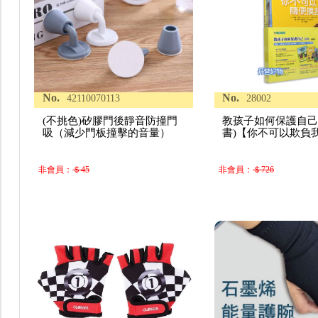
No.
No.
42110070113
28002
(不挑色)矽膠門後靜音防撞門
教孩子如何保護自己
吸（減少門板撞擊的音量）
書)【你不可以欺負我
非會員：
＄45
非會員：
＄726