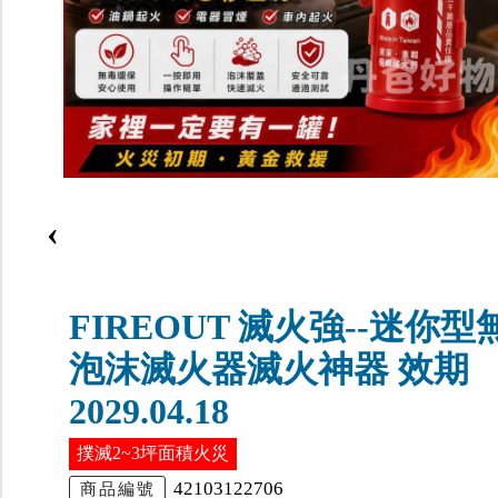
‹
FIREOUT 滅火強--迷你型
泡沫滅火器滅火神器 效期
2029.04.18
撲滅2~3坪面積火災
42103122706
商品編號