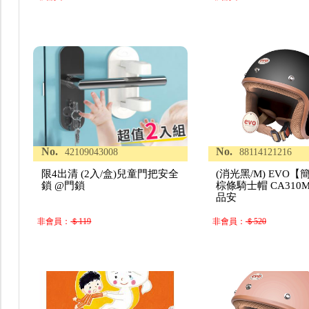
No.
No.
42109043008
88114121216
限4出清 (2入/盒)兒童門把安全
(消光黑/M) EVO【
鎖 @門鎖
棕條騎士帽 CA310
品安
非會員：
＄119
非會員：
＄520