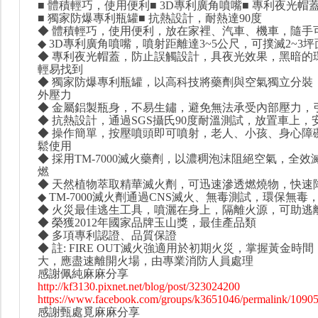
■ 體積輕巧，使用便利■ 3D專利廣角噴嘴■ 專利夜光帽
■ 獨家防爆專利瓶罐■ 抗熱設計，耐熱達90度
◆ 體積輕巧，使用便利，放在家裡、汽車、機車，隨手
◆ 3D專利廣角噴嘴，噴射距離達3~5公尺，可撲滅2~3
◆ 專利夜光帽蓋，防止誤觸設計，具夜光效果，黑暗的
輕易找到
◆ 獨家防爆專利瓶罐，以高科技將藥劑與空氣獨立分裝
外壓力
◆ 金屬鋁製瓶身，不易生鏽，避免無法承受內部壓力，
◆ 抗熱設計，通過SGS攝氏90度耐溫測試，放置車上，
◆ 操作簡單，按壓噴頭即可噴射，老人、小孩、身心障
鬆使用
◆ 採用TM-7000滅火藥劑，以濃稠泡沫阻絕空氣，全
燃
◆ 天然植物萃取精華滅火劑，可迅速滲透燃燒物，快速
◆ TM-7000滅火劑通過CNS滅火、無毒測試，環保無毒
◆ 火災最佳逃生工具，噴灑在身上，隔離火源，可助逃
◆ 榮獲2012年國家品牌玉山獎，最佳產品類
◆ 多項專利認證、品質保證
◆ 註: FIRE OUT滅火強適用於初期火災，掌握黃金時
大，應盡速離開火場，由專業消防人員處理
感謝佩純麻麻分享
http://kf3130.pixnet.net/blog/post/323024200
https://www.facebook.com/groups/k3651046/permalink/1090
感謝甄處覓麻麻分享