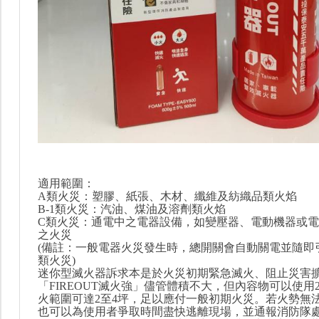
適用範圍：
A類火災：塑膠、紙張、木材、纖維及紡織品類火焰
B-1類火災：汽油、煤油及溶劑類火焰
C類火災：通電中之電器設備，如變壓器、電動機器或
之火災
(備註：一般電器火災發生時，總開關會自動關電並隨即
類火災)
迷你型滅火器訴求本是於火災初期緊急滅火、阻止災害
「FIREOUT滅火強」儘管體積不大，但內容物可以使用
火範圍可達2至4坪，足以應付一般初期火災。若火勢無
也可以為使用者爭取時間盡快逃離現場，並通報消防隊