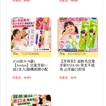
非會員：
＄99
非會員：
＄139
No.
No.
71107030806
42113032720
(Girl款/6~9歲)
【牙得安】超軟毛兒童
【Jordan】兒童牙刷一
牙刷YDA-06 單支不挑
組2支入(隨機搭贈小配
色 @牙齒口腔清
非會員：
＄105
非會員：
＄55