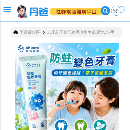
限量優惠區
11牙刷牙膏牙線毛巾衛生紙.肥皂.洗手