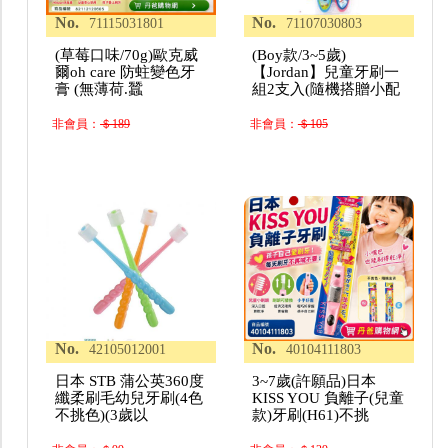
No.
No.
71115031801
71107030803
(草莓口味/70g)歐克威
(Boy款/3~5歲)
爾oh care 防蛀變色牙
【Jordan】兒童牙刷一
膏 (無薄荷.蠶
組2支入(隨機搭贈小配
非會員：
＄189
非會員：
＄105
No.
No.
42105012001
40104111803
日本 STB 蒲公英360度
3~7歲(許願品)日本
纖柔刷毛幼兒牙刷(4色
KISS YOU 負離子(兒童
不挑色)(3歲以
款)牙刷(H61)不挑