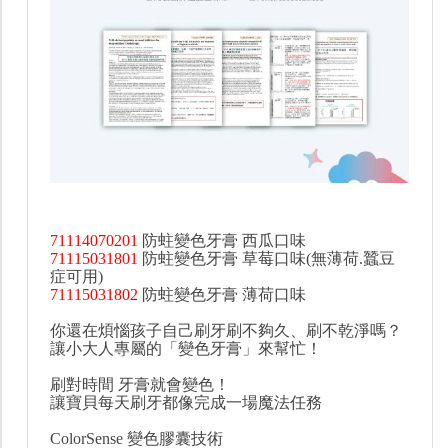
71114070201
防蛀變色牙膏 西瓜口味
71115031801
防蛀變色牙膏 草莓口味(無薄荷.蠶豆
症可用)
71115031802
防蛀變色牙膏 薄荷口味
你還在煩惱孩子自己刷牙刷不夠久、刷不乾淨嗎？
讓小大人專屬的「變色牙膏」來幫忙！
刷對時間 牙膏就會變色！
讓寶貝每天刷牙都像完成一場魔法任務
ColorSense 變色膠囊技術