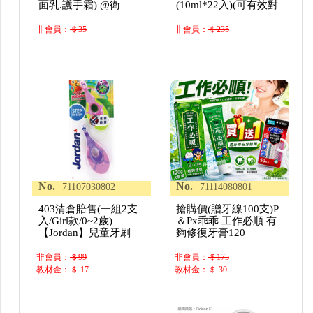
面乳.護手霜) @衛
(10ml*22入)(可有效對
非會員：
＄35
非會員：
＄235
No.
No.
71107030802
71114080801
403清倉賠售(一組2支
搶購價(贈牙線100支)P
入/Girl款/0~2歲)
＆Px乖乖 工作必順 有
【Jordan】兒童牙刷
夠修復牙膏120
非會員：
＄99
非會員：
＄175
教材金：＄ 17
教材金：＄ 30