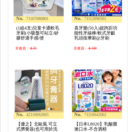
No.
No.
71107080801
71112090501
(1組4支)兒童卡通軟毛
喜牙樂(50入)超跨距功
牙刷(小吸盤可站立/矽
能性牙線棒/軟式牙齦
膠舒適手感/便
乳頭按摩刷@牙刷
非會員：
＄35
非會員：
＄100
No.
No.
42110092805
71110042002
【優之】北歐風 可立
【日本L8020】乳酸菌
式擠膏器(也可用於洗
漱口水-不含酒精