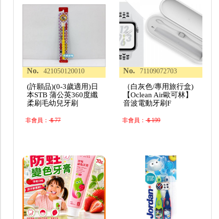
No.
No.
421050120010
71109072703
(許願品)(0-3歲適用)日
（白灰色/專用旅行盒)
本STB 蒲公英360度纖
【Oclean Air歐可林】
柔刷毛幼兒牙刷
音波電動牙刷F
非會員：
＄77
非會員：
＄199