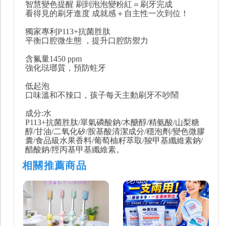
智慧變色提醒 刷到泡泡變粉紅＝刷牙完成
看得見的刷牙進度 成就感＋自主性一次到位！
獨家專利P113+抗菌胜肽
平衡口腔微生態 ，提升口腔防禦力
含氟量1450 ppm
強化琺瑯質，預防蛀牙
低起泡
口味溫和不辣口，孩子每天主動刷牙不吵鬧
成分:水
P113+抗菌胜肽/單氣磷酸鈉/木醣醇/精氨酸/山梨糖
醇/甘油/二氧化矽/胺基酸清潔成分/穩泡劑/變色微膠
囊/食品級水果香料/葡萄柚籽萃取/羧甲基纖維素鈉/
醋酸鈉/羥丙基甲基纖維素。
相關推薦商品