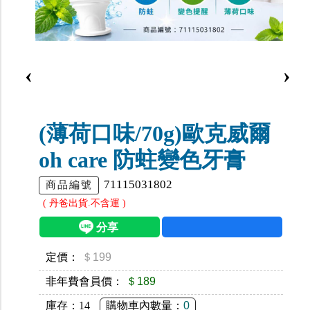
‹
›
(薄荷口味/70g)歐克威爾
oh care 防蛀變色牙膏
71115031802
商品編號
( 丹爸出貨.不含運 )
定價：
＄199
非年費會員價：
＄189
庫存：
14
購物車內數量：
0