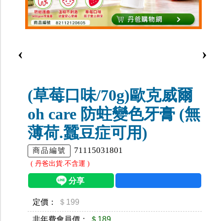
‹
›
(草莓口味/70g)歐克威爾
oh care 防蛀變色牙膏 (無
薄荷.蠶豆症可用)
71115031801
商品編號
( 丹爸出貨.不含運 )
定價：
＄199
非年費會員價：
＄189