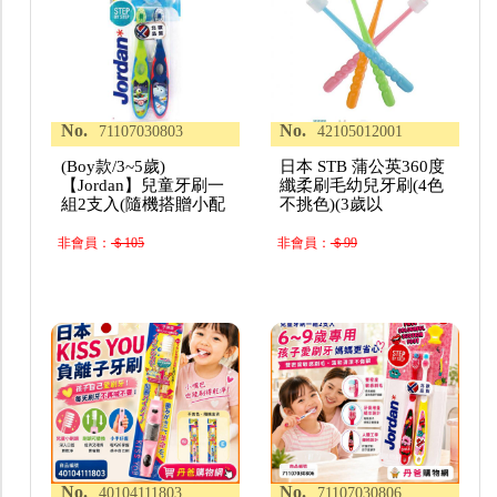
No.
No.
71107030803
42105012001
(Boy款/3~5歲)
日本 STB 蒲公英360度
【Jordan】兒童牙刷一
纖柔刷毛幼兒牙刷(4色
組2支入(隨機搭贈小配
不挑色)(3歲以
非會員：
＄105
非會員：
＄99
No.
No.
40104111803
71107030806