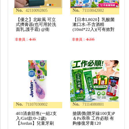
No.
No.
42110092805
71110042002
【優之】北歐風 可立
【日本L8020】乳酸菌
式擠膏器(也可用於洗
漱口水-不含酒精
面乳.護手霜) @衛
(10ml*22入)(可有效對
非會員：
＄35
非會員：
＄235
No.
No.
71107030802
71114080801
403清倉賠售(一組2支
搶購價(贈牙線100支)P
入/Girl款/0~2歲)
＆Px乖乖 工作必順 有
【Jordan】兒童牙刷
夠修復牙膏120