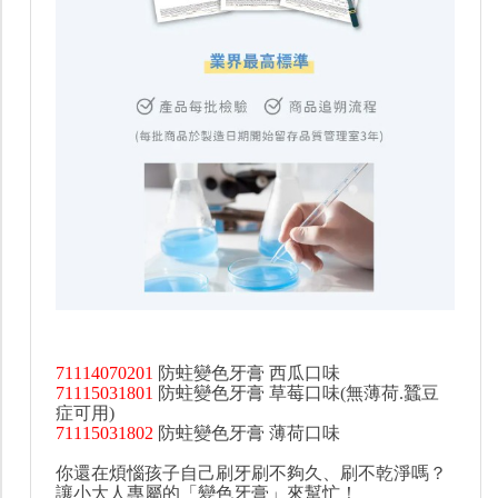
71114070201
防蛀變色牙膏 西瓜口味
71115031801
防蛀變色牙膏 草莓口味(無薄荷.蠶豆
症可用)
71115031802
防蛀變色牙膏 薄荷口味
你還在煩惱孩子自己刷牙刷不夠久、刷不乾淨嗎？
讓小大人專屬的「變色牙膏」來幫忙！