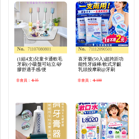
No.
No.
71107080801
71112090501
(1組4支)兒童卡通軟毛
喜牙樂(50入)超跨距功
牙刷(小吸盤可站立/矽
能性牙線棒/軟式牙齦
膠舒適手感/便
乳頭按摩刷@牙刷
非會員：
＄35
非會員：
＄100