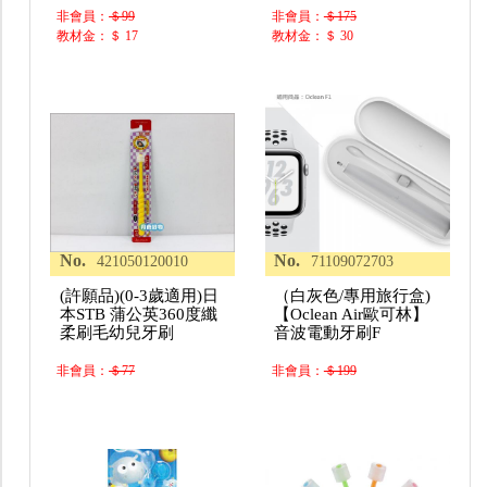
非會員：
＄99
非會員：
＄175
教材金：＄ 17
教材金：＄ 30
No.
No.
421050120010
71109072703
(許願品)(0-3歲適用)日
（白灰色/專用旅行盒)
本STB 蒲公英360度纖
【Oclean Air歐可林】
柔刷毛幼兒牙刷
音波電動牙刷F
非會員：
＄77
非會員：
＄199