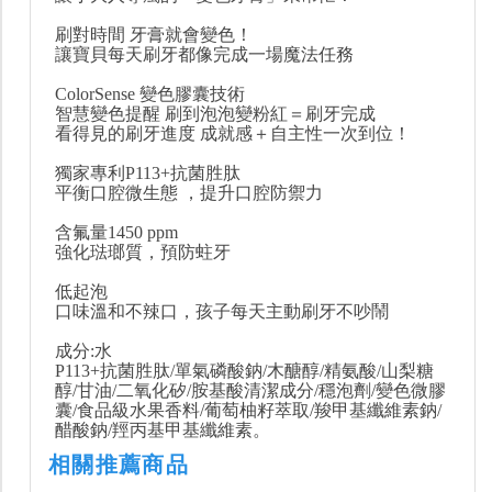
刷對時間 牙膏就會變色！
讓寶貝每天刷牙都像完成一場魔法任務
ColorSense 變色膠囊技術
智慧變色提醒 刷到泡泡變粉紅＝刷牙完成
看得見的刷牙進度 成就感＋自主性一次到位！
獨家專利P113+抗菌胜肽
平衡口腔微生態 ，提升口腔防禦力
含氟量1450 ppm
強化琺瑯質，預防蛀牙
低起泡
口味溫和不辣口，孩子每天主動刷牙不吵鬧
成分:水
P113+抗菌胜肽/單氣磷酸鈉/木醣醇/精氨酸/山梨糖
醇/甘油/二氧化矽/胺基酸清潔成分/穩泡劑/變色微膠
囊/食品級水果香料/葡萄柚籽萃取/羧甲基纖維素鈉/
醋酸鈉/羥丙基甲基纖維素。
相關推薦商品