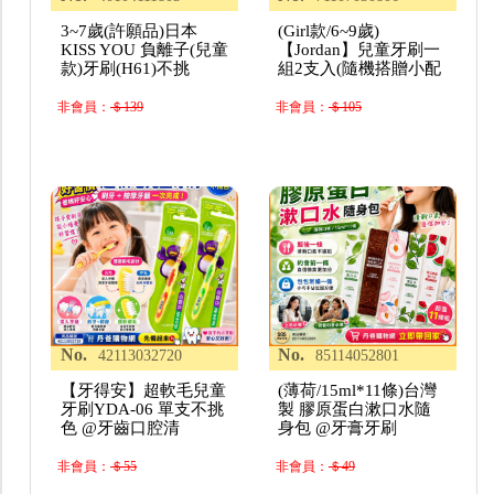
3~7歲(許願品)日本
(Girl款/6~9歲)
KISS YOU 負離子(兒童
【Jordan】兒童牙刷一
款)牙刷(H61)不挑
組2支入(隨機搭贈小配
非會員：
＄139
非會員：
＄105
No.
No.
42113032720
85114052801
【牙得安】超軟毛兒童
(薄荷/15ml*11條)台灣
牙刷YDA-06 單支不挑
製 膠原蛋白漱口水隨
色 @牙齒口腔清
身包 @牙膏牙刷
非會員：
＄55
非會員：
＄49