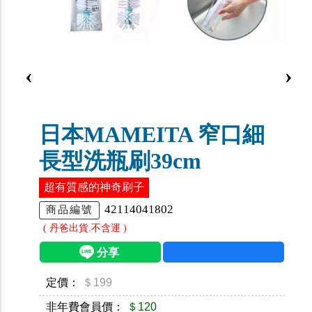
‹
›
日本MAMEITA 窄口細
長型洗瓶刷39cm
超有質感的神奇刷子
42114041802
商品編號
( 丹爸出貨.不含運 )
定價：
＄199
非年費會員價：
＄120