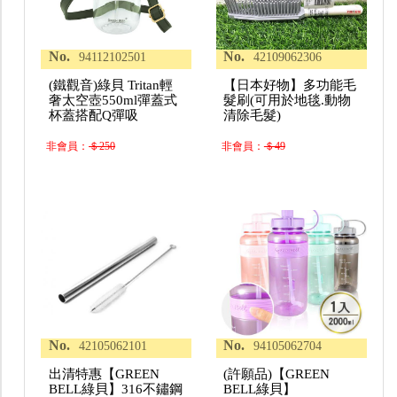
No.
No.
94112102501
42109062306
(鐵觀音)綠貝 Tritan輕
【日本好物】多功能毛
奢太空壺550ml彈蓋式
髮刷(可用於地毯.動物
杯蓋搭配Q彈吸
清除毛髮)
非會員：
＄250
非會員：
＄49
No.
No.
42105062101
94105062704
出清特惠【GREEN
(許願品)【GREEN
BELL綠貝】316不鏽鋼
BELL綠貝】