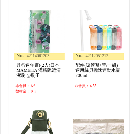
No.
No.
42114061203
42112051212
丹爸週年慶!(2入)日本
配件(吸管嘴+管/一組)
MAMEITA 溝槽隙縫清
適用綠貝極速運動水壺
潔刷 @刷子
700ml
非會員：
＄6
非會員：
＄55
教材金：＄ 5