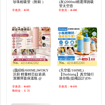
珍珠粗吸管（附刷 ）
(灰)2000ml精選彈跳吸
管太空壺
非會員：
＄59
非會員：
＄188
No.
No.
42114042202
42114052201
(靄緋粉/600ML)WOKY
(天空藍/160ML)
沃廚 輕量輕芯鈦瓷易
【Dashiang】真空隨行
潔層彈蓋保溫瓶 @
迷你瓶(提繩設計)DS-
非會員：
＄425
非會員：
＄133
教材金：＄ 20