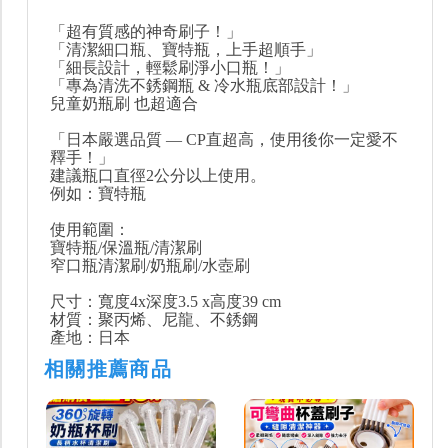
「超有質感的神奇刷子！」
「清潔細口瓶、寶特瓶，上手超順手」
「細長設計，輕鬆刷淨小口瓶！」
「專為清洗不銹鋼瓶 & 冷水瓶底部設計！」
兒童奶瓶刷 也超適合
「日本嚴選品質 — CP直超高，使用後你一定愛不
釋手！」
建議瓶口直徑2公分以上使用。
例如：寶特瓶
使用範圍：
寶特瓶/保溫瓶/清潔刷
窄口瓶清潔刷/奶瓶刷/水壺刷
尺寸：寬度4x深度3.5 x高度39 cm
材質：聚丙烯、尼龍、不銹鋼
產地：日本
相關推薦商品