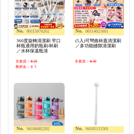
No.
No.
00115070202
00114021601
360度旋轉清潔刷 窄口
(5入)可彎曲杯蓋清潔刷
杯瓶適用奶瓶刷/杯刷
／多功能縫隙清潔刷
／水杯保溫瓶清
非會員：
＄20
非會員：
＄30
教材金：＄ 5
No.
No.
94106082202
94105121501