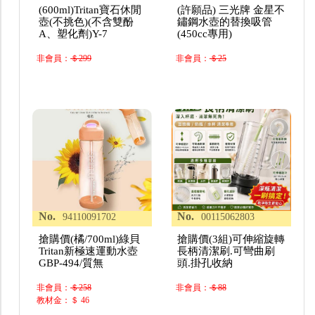
(600ml)Tritan寶石休閒
(許願品) 三光牌 金星不
壺(不挑色)(不含雙酚
鏽鋼水壺的替換吸管
A、塑化劑)Y-7
(450cc專用)
非會員：
＄299
非會員：
＄25
No.
No.
94110091702
00115062803
搶購價(橘/700ml)綠貝
搶購價(3組)可伸縮旋轉
Tritan新極速運動水壺
長柄清潔刷.可彎曲刷
GBP-494/質無
頭.掛孔收納
非會員：
＄258
非會員：
＄88
教材金：＄ 46