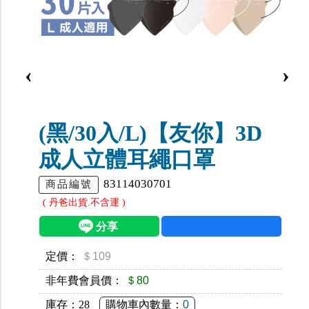
‹
›
(黑/30入/L)【友你】3D
成人立體耳繩口罩
83114030701
商品編號
( 丹爸出貨.不含運 )
定價：
＄109
非年費會員價：
＄80
庫存：
28
購物車內數量：
0