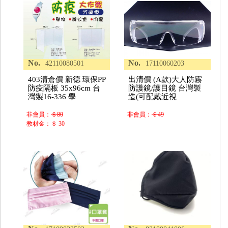
No.
No.
42110080501
17110060203
403清倉價 新德 環保PP
出清價 (A款)大人防霧
防疫隔板 35x96cm 台
防護鏡/護目鏡 台灣製
灣製16-336 學
造(可配戴近視
非會員：
＄80
非會員：
＄49
教材金：＄ 30