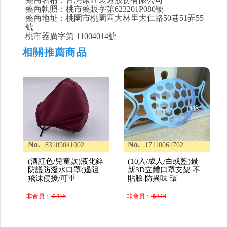
藥商執照：桃市藥販字第623201P080號
藥商地址：桃園市桃園區大林里大仁路50巷51弄55
號
桃市器廣字第 11004014號
相關推薦商品
No.
No.
83109041002
17110061702
(酒紅色/兒童款)液化鋅
(10入/成人/白或藍)最
防護防潑水口罩(遏阻
新3D立體口罩支架 不
飛沫侵擾/可重
貼臉 防異味 環
非會員：
＄135
非會員：
＄110