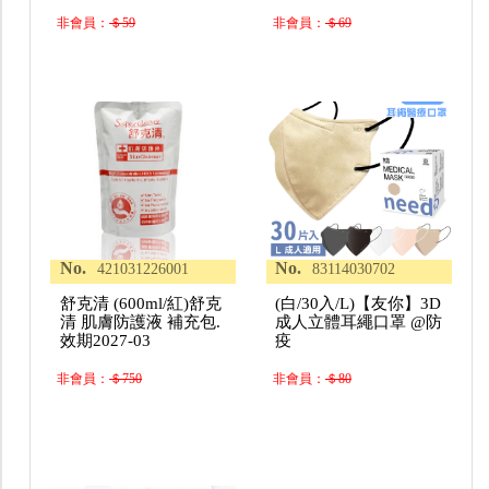
非會員：
＄59
非會員：
＄69
No.
No.
421031226001
83114030702
舒克清 (600ml/紅)舒克
(白/30入/L)【友你】3D
清 肌膚防護液 補充包.
成人立體耳繩口罩 @防
效期2027-03
疫
非會員：
＄750
非會員：
＄80