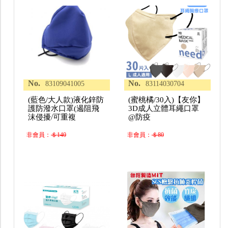
No.
No.
83109041005
83114030704
(藍色/大人款)液化鋅防
(蜜桃橘/30入)【友你】
護防潑水口罩(遏阻飛
3D成人立體耳繩口罩
沫侵擾/可重複
@防疫
非會員：
＄140
非會員：
＄80