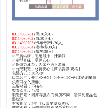
83114030701
(黑/30入/L)
83114030702
(白/30入/L)
83114030703
(卡布奇諾L/30入)
83114030704
(蜜桃橘/30入)
83114030705
(鐵灰/30入)
✅三層結構，阻絕飛沫、汙染源
✅定型鼻線，環保安心
✅高彈力耳帶，久帶舒適不緊繃
✅台灣製造，材質安心【商品資訊/規格】
包裝方式：30入/盒
口罩尺寸：長11公分X14公分±0.5公分(建議測量鼻
尖至耳朵的距離)
主要材質：不織布
製造產地：台灣
製造日期：因庫存批次而有所不同，請詳見產品包
裝標示
有效期間：5年 【販賣業藥商資訊】
藥商名稱：台灣康匠製造股份有限公司