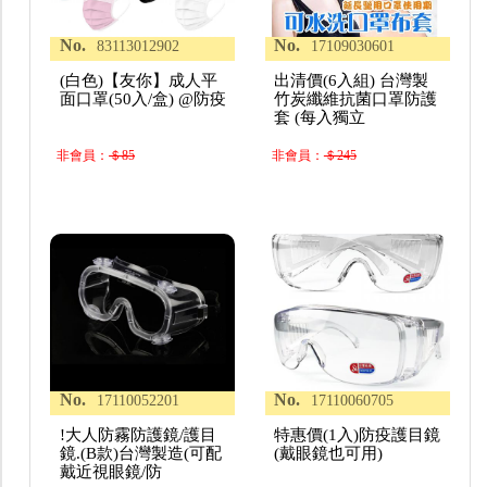
No.
No.
83113012902
17109030601
(白色)【友你】成人平
出清價(6入組) 台灣製
面口罩(50入/盒) @防疫
竹炭纖維抗菌口罩防護
套 (每入獨立
非會員：
＄85
非會員：
＄245
No.
No.
17110052201
17110060705
!大人防霧防護鏡/護目
特惠價(1入)防疫護目鏡
鏡.(B款)台灣製造(可配
(戴眼鏡也可用)
戴近視眼鏡/防