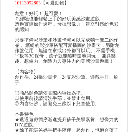
10113092603
【可愛動物】
創意！好玩！ 超可愛！
０經驗也能輕鬆上手的好玩美感沙畫遊戲
透過實際操作過程，發揮想像力，建立對繽紛色彩
的認知
只要準備彩沙筆和沙畫卡就可以完成獨一無二的作
品， 繽紛的彩沙筆搭配可愛插圖的沙畫卡，另附創
作盤使用，無論在家或出外都可以玩。 不需手機、
平板等3C保母，孩子就能隨時隨地開玩， 兼具樂
趣、想像力、創造力與專注力的美感沙畫遊戲！
【內容物】
創作盤、24張沙畫卡、24支彩沙筆、遊戲手冊、刷
子
◎商品顏色請依實際內容物為準。
◎使用前後請清洗手部，並禁止食用。
◎內含細沙，請避免三歲以下兒童使用。
本書特色
★透過遊戲循序漸進提升孩子美學素養、想像力的
DIY遊戲。
★除了能讓爸媽手把手陪伴一起創作，也適合孩子