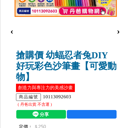
‹
›
搶購價 幼蝠忍者兔DIY
好玩彩色沙筆畫【可愛動
物】
創造力與專注力的美感沙畫
10113092603
商品編號
( 丹爸出貨.不含運 )
定價：
＄250