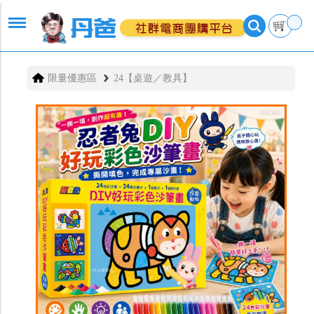
限量優惠區
24【桌遊／教具】