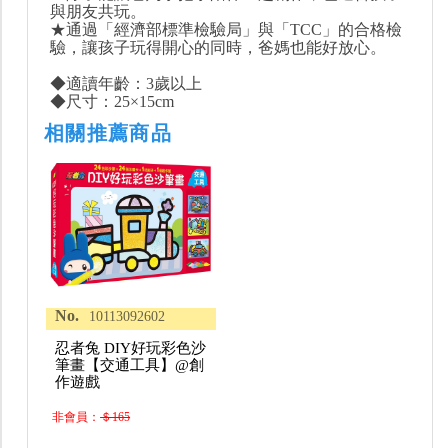
與朋友共玩。
★通過「經濟部標準檢驗局」與「TCC」的合格檢
驗，讓孩子玩得開心的同時，爸媽也能好放心。
◆適讀年齡：3歲以上
◆尺寸：25×15cm
相關推薦商品
No.
10113092602
忍者兔 DIY好玩彩色沙
筆畫【交通工具】@創
作遊戲
非會員：
＄165