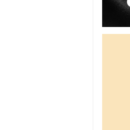
襪/包
書籍
雜誌
文具
玩具
美妝
保健
服飾