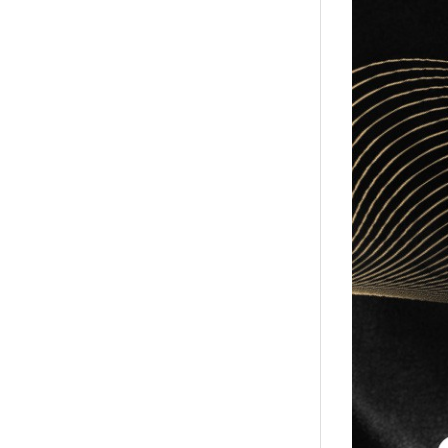
↑
居家
用品
團購
美食
清潔
防疫
鞋/