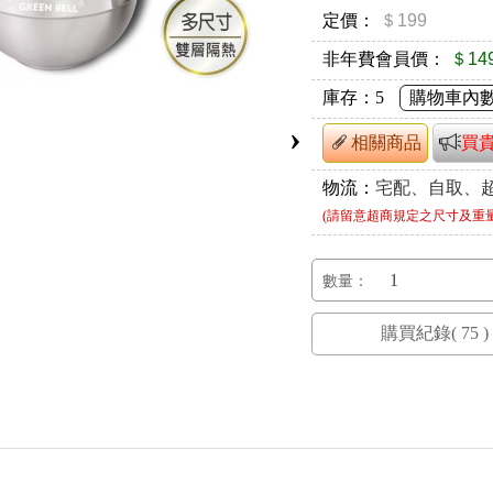
定價：
＄199
非年費會員價：
＄14
庫存：
5
購物車內
›
相關商品
買
物流：
宅配、自取、
(請留意超商規定之尺寸及重
數量：