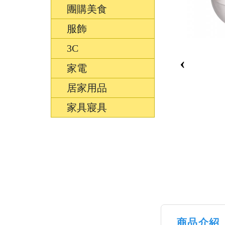
團購美食
服飾
3C
‹
家電
居家用品
家具寢具
商品介紹