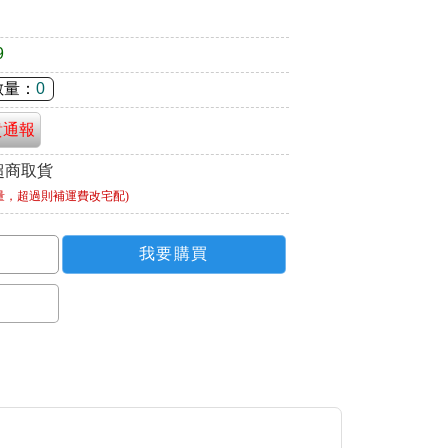
9
數量：
0
貴通報
超商取貨
量，超過則補運費改宅配)