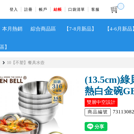
登入
註冊
帳戶
結帳
口袋清單
客服
本月熱銷
綜合商品區
【7-8月新品】
【4-6月新品
區】
10【不塑】餐具水壺
(13.5cm
熱白金碗GBK
雙層中空設計
7311308
商品編號