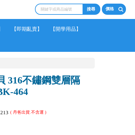
價格
】
【即期亂賣】
【開學用品】
)綠貝 316不鏽鋼雙層隔
-464
2213
( 丹爸出貨.不含運 )