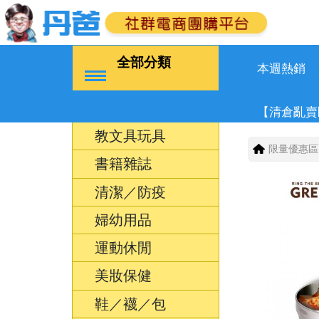
全部分類
本週熱銷
【清倉亂賣
教文具玩具
限量優惠區
書籍雜誌
清潔／防疫
婦幼用品
運動休閒
美妝保健
鞋／襪／包