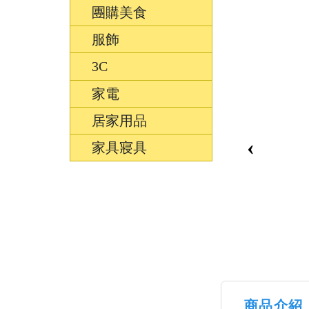
團購美食
服飾
3C
家電
居家用品
‹
家具寢具
商品介紹