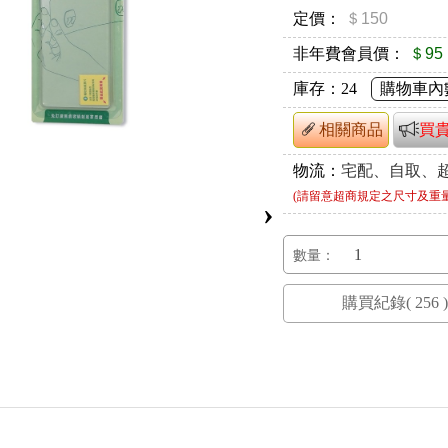
定價：
＄150
非年費會員價：
＄95
庫存：
24
購物車內
相關商品
買
物流：
宅配、自取、
(請留意超商規定之尺寸及重
›
數量：