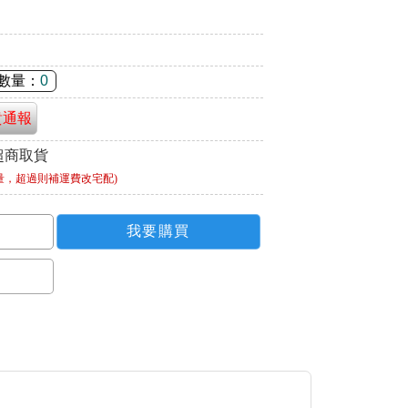
數量：
0
貴通報
超商取貨
量，超過則補運費改宅配)