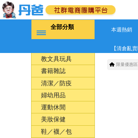
全部分類
本週熱銷
【清倉亂賣
教文具玩具
限量優惠區
書籍雜誌
清潔／防疫
婦幼用品
運動休閒
美妝保健
鞋／襪／包