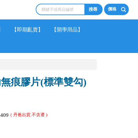
價格
】
【即期亂賣】
【開學用品】
助無痕膠片(標準雙勾)
)
2409
( 丹爸出貨.不含運 )