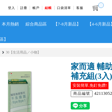
登入
註冊
帳戶
結帳
口袋清單
客服
本月熱銷
綜合商品區
【7-8月新品】
【4-6月新品
區】
30【生活用品／小物】
家而適 輔
補充組(3入
安裝簡單.免釘免鑽!
4211305
商品編號