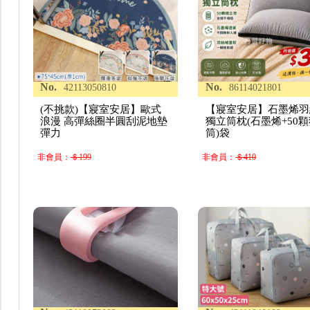
No.
No.
42113050810
86114021801
(不挑款)【寢室安居】歐式
【寢室安居】石墨烯羽
浪漫 高彈絲圈半圓刮泥地墊
獨立筒枕(石墨烯+50
彈力
筒)袋
非會員：
＄199
非會員：
＄410