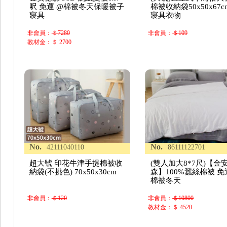
呎 免運 @棉被冬天保暖被子
棉被收納袋50x50x67c
寢具
寢具衣物
非會員：
＄7280
非會員：
＄109
教材金：＄ 2700
No.
No.
42111040110
86111122701
超大號 印花牛津手提棉被收
(雙人加大8*7尺)【金
納袋(不挑色) 70x50x30cm
森】100%蠶絲棉被 免
棉被冬天
非會員：
＄120
非會員：
＄10800
教材金：＄ 4520