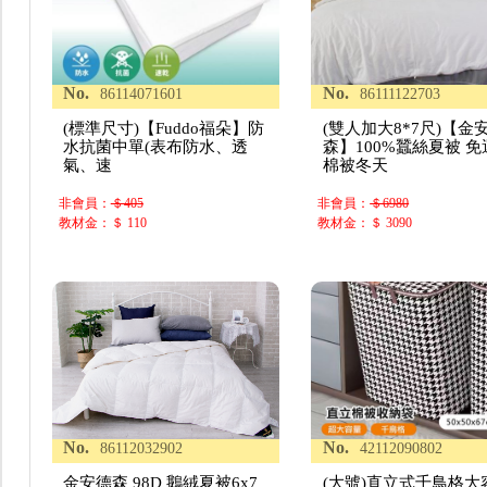
No.
No.
86114071601
86111122703
(標準尺寸)【Fuddo福朵】防
(雙人加大8*7尺)【金
水抗菌中單(表布防水、透
森】100%蠶絲夏被 免
氣、速
棉被冬天
非會員：
＄405
非會員：
＄6980
教材金：＄ 110
教材金：＄ 3090
No.
No.
86112032902
42112090802
金安德森 98D 鵝絨夏被6x7
(大號)直立式千鳥格大