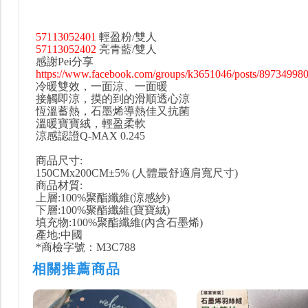
57113052401
輕盈粉/雙人
57113052402
亮青藍/雙人
感謝Pei分享
https://www.facebook.com/groups/k3651046/posts/89734998
冷暖雙效，一面涼、一面暖
接觸即涼，摸的到的滑順透心涼
恆溫蓄熱，石墨烯導熱佳又抗菌
溫暖寶寶絨，輕盈柔軟
涼感認證Q-MAX 0.245
商品尺寸:
150CMx200CM±5% (人體最舒適肩寬尺寸)
商品材質:
上層:100%聚酯纖維(涼感紗)
下層:100%聚酯纖維(寶寶絨)
填充物:100%聚酯纖維(內含石墨烯)
產地:中國
*商檢字號：M3C788
相關推薦商品