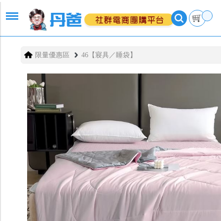
限量優惠區
46【寢具／睡袋】