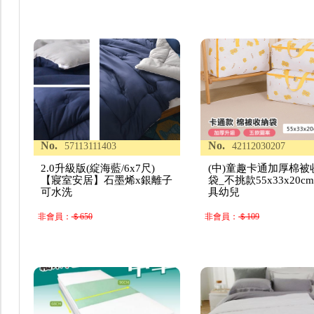
No.
No.
57113111403
42112030207
2.0升級版(綻海藍/6x7尺)
(中)童趣卡通加厚棉被
【寢室安居】石墨烯x銀離子
袋_不挑款55x33x20c
可水洗
具幼兒
非會員：
＄650
非會員：
＄109