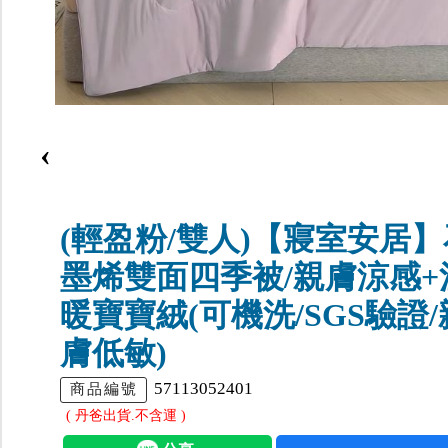
‹
(輕盈粉/雙人)【寢室安居】
墨烯雙面四季被/親膚涼感+
暖寶寶絨(可機洗/SGS驗證/
膚低敏)
57113052401
商品編號
( 丹爸出貨.不含運 )