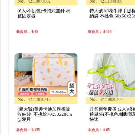
No.
No.
42110073002
42111040109
(6入/不挑色)卡扣式無針 棉
特大號 印花牛津手提
被固定器
納袋 不挑色 60x50x25
非會員：
＄45
非會員：
＄115
No.
No.
42112030210
42110020404
(超大號)童趣卡通加厚棉被
丹爸週年慶省 (2入)棉
收納袋_不挑款70x50x28cm
通風夾(不挑色.輔助晾
@寢具
快速
非會員：
＄135
非會員：
＄65