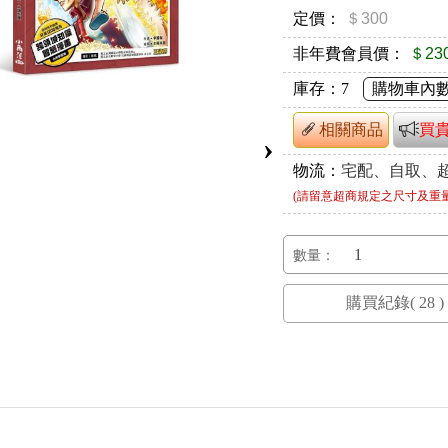
定價：
＄300
非年費會員價：
＄23
庫存：
7
購物車內
相關商品
買
›
物流：
宅配、自取、
(請留意超商規定之尺寸及重
數量：