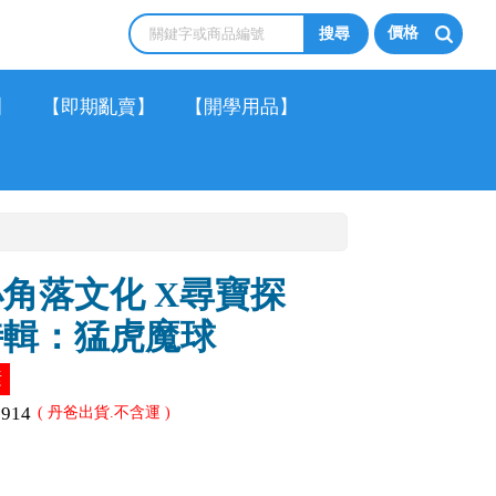
價格
】
【即期亂賣】
【開學用品】
小角落文化 X尋寶探
特輯：猛虎魔球
素
0914
( 丹爸出貨.不含運 )