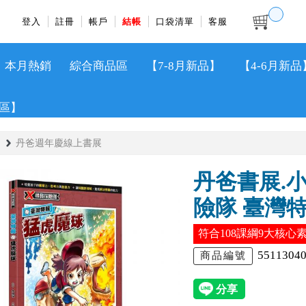
登入
註冊
帳戶
結帳
口袋清單
客服
本月熱銷
綜合商品區
【7-8月新品】
【4-6月新品
區】
丹爸週年慶線上書展
丹爸書展.
險隊 臺灣
符合108課綱9大核心
5511304
商品編號