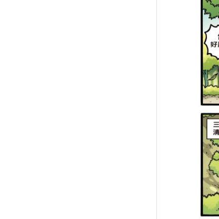
↑
居家
用品
團購
美食
清潔
防疫
鞋/