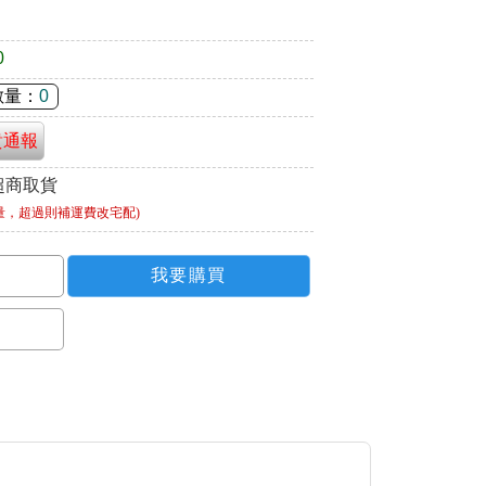
0
數量：
0
貴通報
超商取貨
量，超過則補運費改宅配)