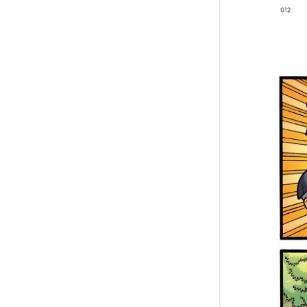
襪/包
書籍
雜誌
文具
玩具
美妝
保健
服飾