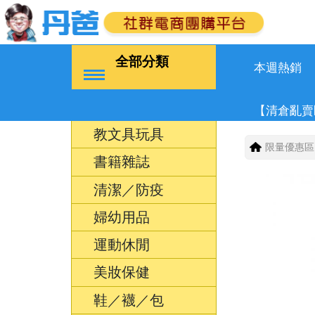
全部分類
本週熱銷
【清倉亂賣
教文具玩具
限量優惠區
書籍雜誌
清潔／防疫
婦幼用品
運動休閒
美妝保健
鞋／襪／包