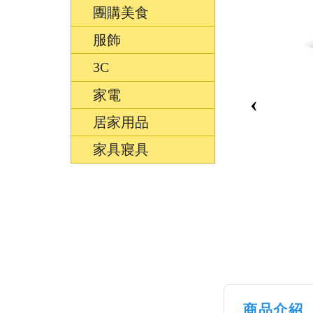
團購美食
服飾
3C
家電
‹
居家用品
家具寢具
商品介紹