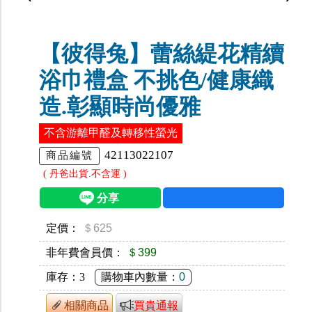
【彼得兔】蕾絲緹花精續
浴巾禮盒 不挑色/健康織
造.彰顯時尚優雅
不含游離甲醛及轉移性螢光
42113022107
商品編號
( 丹爸出貨.不含運 )
定價：
＄625
非年費會員價：
＄399
庫存：
3
購物車內數量：
0
相關商品
買貴通報