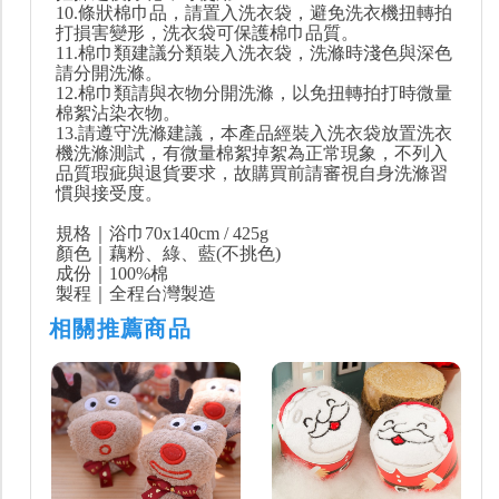
10.條狀棉巾品，請置入洗衣袋，避免洗衣機扭轉拍
打損害變形，洗衣袋可保護棉巾品質。
11.棉巾類建議分類裝入洗衣袋，洗滌時淺色與深色
請分開洗滌。
12.棉巾類請與衣物分開洗滌，以免扭轉拍打時微量
棉絮沾染衣物。
13.請遵守洗滌建議，本產品經裝入洗衣袋放置洗衣
機洗滌測試，有微量棉絮掉絮為正常現象，不列入
品質瑕疵與退貨要求，故購買前請審視自身洗滌習
慣與接受度。
規格｜浴巾70x140cm / 425g
顏色｜藕粉、綠、藍(不挑色)
成份｜100%棉
製程｜全程台灣製造
相關推薦商品