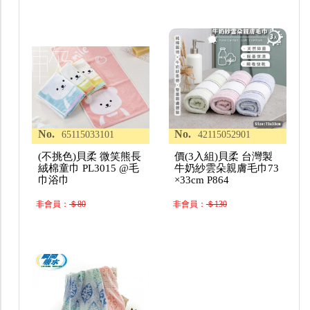
No.
No.
65115033101
42115052901
(不挑色)貝柔 微笑熊長
價(3入組)貝柔 台灣製
絨棉童巾 PL3015 @毛
牛奶紗雲朵親膚毛巾73
巾浴巾
×33cm P864
非會員：
＄80
非會員：
＄130