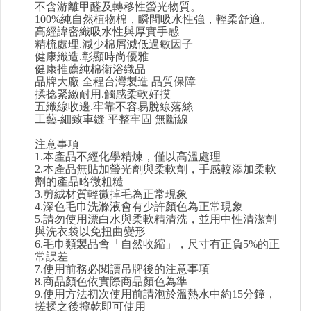
不含游離甲醛及轉移性螢光物質。
100%純自然植物棉，瞬間吸水性強，輕柔舒適。
高經諱密織吸水性與厚實手感
精梳處理.減少棉屑減低過敏因子
健康織造.彰顯時尚優雅
健康推薦純棉衛浴織品
品牌大廠 全程台灣製造 品質保障
揉捻緊緻耐用.觸感柔軟好摸
五織線收邊.牢靠不容易脫線落絲
工藝-細致車縫 平整牢固 無斷線
注意事項
1.本產品不經化學精煉，僅以高溫處理
2.本產品無貼加螢光劑與柔軟劑，手感較添加柔軟
劑的產品略微粗糙
3.剪絨材質輕微掉毛為正常現象
4.深色毛巾洗滌液會有少許顏色為正常現象
5.請勿使用漂白水與柔軟精清洗，並用中性清潔劑
與洗衣袋以免扭曲變形
6.毛巾類製品會「自然收縮」，尺寸有正負5%的正
常誤差
7.使用前務必閱讀吊牌後的注意事項
8.商品顏色依實際商品顏色為準
9.使用方法初次使用前請泡於溫熱水中約15分鐘，
搓揉之後擰乾即可使用