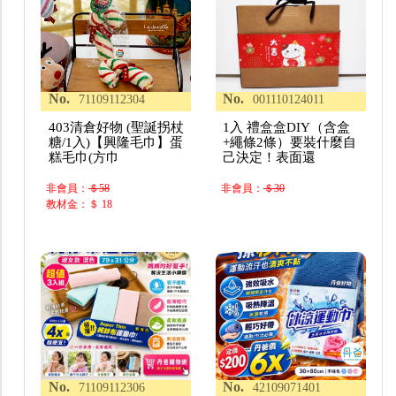
No.
No.
71109112304
001110124011
403清倉好物 (聖誕拐杖
1入 禮盒盒DIY（含盒
糖/1入)【興隆毛巾】蛋
+繩條2條）要裝什麼自
糕毛巾(方巾
己決定！表面還
非會員：
＄58
非會員：
＄30
教材金：＄ 18
No.
No.
71109112306
42109071401