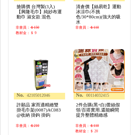
搶購價 台灣製(3入)
清倉價【絲易乾】運動
【興隆毛巾】純紗布運
冰涼巾(不挑
動巾 淑女款 混色
色/30*80cm)(強大的吸
水
非會員：
＄150
非會員：
＄110
教材金：＄ 9
No.
No.
42105012046
00114032415
許願品 家而適精緻雙
2件合購(黑+白)蕾絲假
掛毛巾架(0087)AC083
領/百搭實用.還能瞬間
@收納 掛鉤 掛鈎
提升整體精緻感
非會員：
＄210
非會員：
＄110
教材金：＄ 20