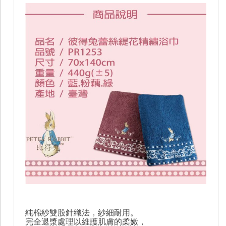
純棉紗雙股針織法，紗細耐用。
完全退漿處理以維護肌膚的柔嫩，