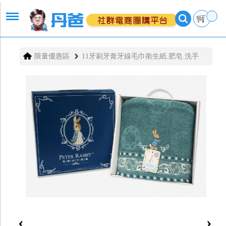
限量優惠區
11牙刷牙膏牙線毛巾衛生紙.肥皂.洗手
‹
›