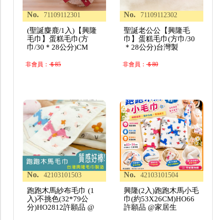
No.
No.
71109112301
71109112302
(聖誕麋鹿/1入)【興隆
聖誕老公公【興隆毛
毛巾】蛋糕毛巾(方
巾】蛋糕毛巾(方巾/30
巾/30＊28公分)CM
＊28公分)台灣製
非會員：
＄85
非會員：
＄80
No.
No.
42103101503
42103101504
跑跑木馬紗布毛巾 (1
興隆(2入)跑跑木馬小毛
入)不挑色(32*79公
巾(約53X26CM)HO66
分)HO2812許願品 @
許願品 @家居生