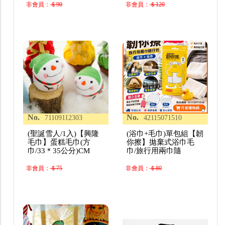
非會員：
＄90
非會員：
＄120
No.
No.
71109112303
42115071510
(聖誕雪人/1入)【興隆
(浴巾+毛巾)單包組【韌
毛巾】蛋糕毛巾(方
你擦】拋棄式浴巾毛
巾/33＊35公分)CM
巾/旅行用兩巾隨
非會員：
＄75
非會員：
＄80