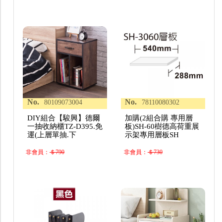
No.
No.
80109073004
78110080302
DIY組合【駿興】德爾
加購(2組合購 專用層
一抽收納櫃TZ-D395.免
板)SH-60樹德高荷重展
運(上層單抽.下
示架專用層板SH
非會員：
＄790
非會員：
＄730