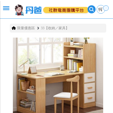
限量優惠區
33【收納／家具】