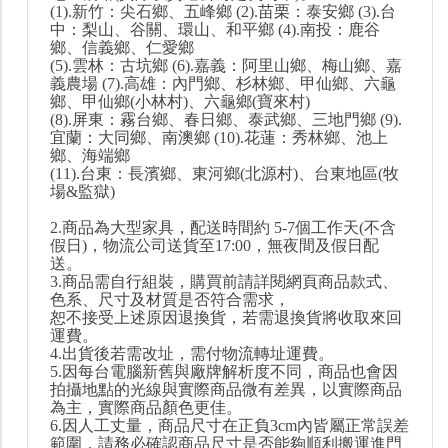
(1).新竹：尖石鄉、五峰鄉 (2).苗栗：泰安鄉 (3).台
中：梨山、谷關、環山、和平鄉 (4).南投：鹿谷
鄉、信義鄉、仁愛鄉
(5).雲林：古坑鄉 (6).嘉義：阿里山鄉、梅山鄉、嘉
義農場 (7).高雄：內門鄉、杉林鄉、甲仙鄉、六龜
鄉、甲仙鄉(小林村)、六龜鄉(寶來村)
(8).屏東：霧台鄉、春日鄉、泰武鄉、三地門鄉 (9).
宜蘭：大同鄉、南澳鄉 (10).花蓮：秀林鄉、池上
鄉、海端鄉
(11).台東：長濱鄉、東河鄉(北源村)、台東地區(牧
場&監獄)
2.商品為大型家具，配送時間約 5-7個工作天(不含
假日)，物流公司送貨至17:00，無夜間及假日配
送。
3.商品需自行組裝，購買前請詳閱網頁商品款式、
色系、尺寸及材質是否符合需求，
恕不接受上述原因退換貨，若需退換貨將收取來回
運費。
4.出貨後若需改址，需付物流轉址運費。
5.因每台電腦新舊與廠牌解析度不同，商品也會因
拍攝地點的光線與實際商品微有差異，以實際商品
為主，實際商品顏色更佳。
6.因人工丈量，商品尺寸在正負3cm內皆屬正常誤差
範圍，請務必確認商品尺寸是否能夠順利搬運進門