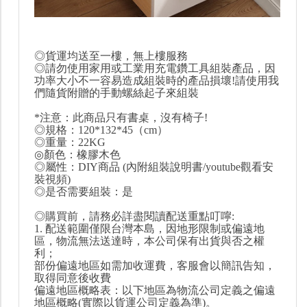
◎貨運均送至一樓，無上樓服務
◎請勿使用家用或工業用充電鑽工具組裝產品，因
功率大小不一容易造成組裝時的產品損壞!請使用我
們隨貨附贈的手動螺絲起子來組裝
*注意：此商品只有書桌，沒有椅子!
◎規格：120*132*45（cm）
◎重量：22KG
◎顏色：橡膠木色
◎屬性：DIY商品 (內附組裝說明書/youtube觀看安
裝視頻)
◎是否需要組裝：是
◎購買前，請務必詳盡閱讀配送重點叮嚀:
1. 配送範圍僅限台灣本島，因地形限制或偏遠地
區，物流無法送達時，本公司保有出貨與否之權
利；
部份偏遠地區如需加收運費，客服會以簡訊告知，
取得同意後收費
偏遠地區概略表：以下地區為物流公司定義之偏遠
地區概略(實際以貨運公司定義為準)。