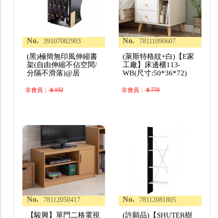
No.
No.
39107082903
78111090607
(黑)極簡無印風伸縮書
(萊斯特格紋+白)【E家
架(自由伸縮不佔空間/
工廠】床邊櫃113-
分隔不滑落)@居
WB(尺寸:50*36*72)
非會員：
＄192
非會員：
＄770
No.
No.
78112050417
78112081805
【駿興】單門二格電視
(許願品)【SHUTER樹