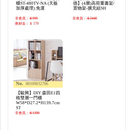
櫃ST-480TV-NA (天板
德】(4層)高荷重書架/
加厚處理).免運
置物架-擴充組SH
非會員：
＄999
非會員：
＄2440
教材金：＄ 179
No.
80109032706
【駿興】DIY 森田E1四
格雙層一門櫃
W58*D27.2*H139.7cm
ST
非會員：
＄1390