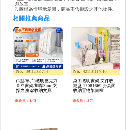
與放置。
7. 圖檔為情境示意圖，商品不含擺設之其他物件。
相關推薦商品
No.
No.
39112051714
421131114010
(L型/單片)透明壓克力
桌面透明書架 文件收
直立書架/加厚3mm支
納盒 17081669 @桌面
撐力強 @收納文具
收納置物架書檔
非會員：
＄65
非會員：
＄70