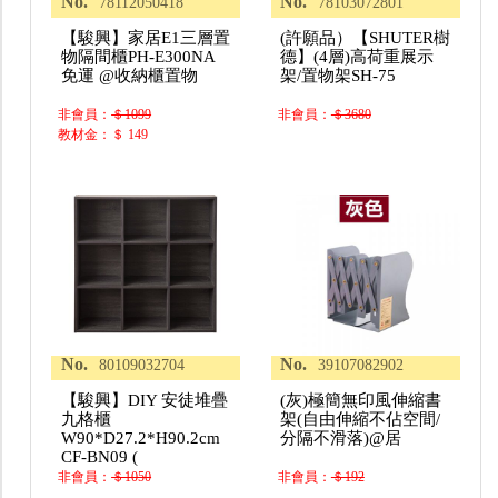
No.
No.
78112050418
78103072801
【駿興】家居E1三層置
(許願品）【SHUTER樹
物隔間櫃PH-E300NA
德】(4層)高荷重展示
免運 @收納櫃置物
架/置物架SH-75
非會員：
＄1099
非會員：
＄3680
教材金：＄ 149
No.
No.
80109032704
39107082902
【駿興】DIY 安徒堆疊
(灰)極簡無印風伸縮書
九格櫃
架(自由伸縮不佔空間/
W90*D27.2*H90.2cm
分隔不滑落)@居
CF-BN09 (
非會員：
＄1050
非會員：
＄192