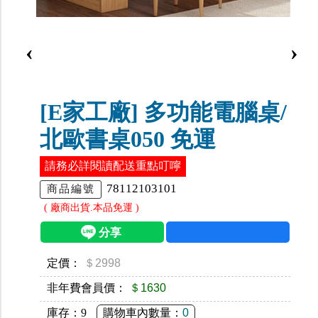
‹
›
[E家工廠] 多功能電腦桌/
北歐書桌050 免運
請務必詳閱讀配送重點叮嚀
78112103101
商品編號
( 廠商出貨.本品免運 )
定價：
＄2998
非年費會員價：
＄1630
庫存：
9
購物車內數量：
0