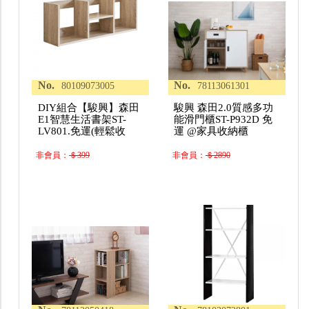
No.
No.
80109073005
78113061301
DIY組合【駿興】森田
駿興 森田2.0質感多功
E1智慧生活書架ST-
能滑門櫃ST-P932D 免
LV801.免運(輕鬆收
運 @家具收納櫃
非會員：
＄399
非會員：
＄2890