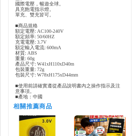
國際電壓，暢遊全球。
具充飽電指示燈。
單充、雙充皆可。
■商品規格
額定電壓: AC100-240V
額定頻率: 50/60HZ
充電電壓: 3.7V
額定輸入電流: 600mA
材質: ABS
重量: 60g
產品尺寸: W41xH110xD40m
包裝重量: 72g
包裝尺寸: W78xH175xD44mm
■使用前請確實遵從產品說明書內之操作指示及注
意事項。
■產地：中國
相關推薦商品