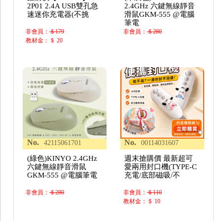
2P01 2.4A USB雙孔急
2.4GHz 六鍵無線靜音
速迷你充電器(不挑
滑鼠GKM-555 @電腦
筆電
非會員：
＄179
非會員：
＄280
教材金：＄ 20
No.
No.
42115061701
00114031607
(綠色)KINYO 2.4GHz
週末搶購價 最新超可
六鍵無線靜音滑鼠
愛兩用封口機(TYPE-C
GKM-555 @電腦筆電
充電/底部磁吸/不
非會員：
＄280
非會員：
＄110
教材金：＄ 10