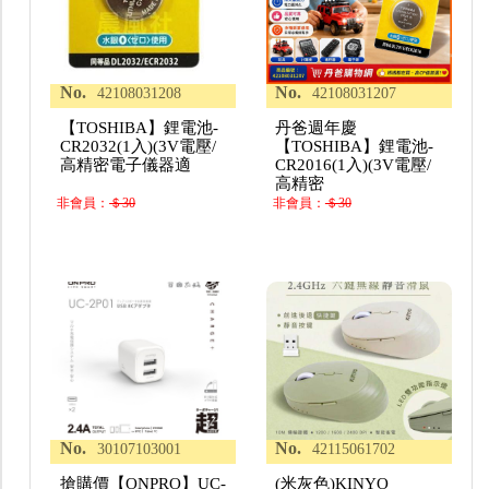
No.
No.
42108031208
42108031207
【TOSHIBA】鋰電池-
丹爸週年慶
CR2032(1入)(3V電壓/
【TOSHIBA】鋰電池-
高精密電子儀器適
CR2016(1入)(3V電壓/
高精密
非會員：
＄30
非會員：
＄30
No.
No.
30107103001
42115061702
搶購價【ONPRO】UC-
(米灰色)KINYO