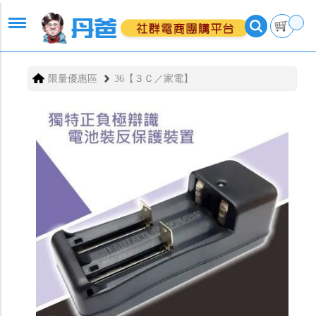
限量優惠區
36【３Ｃ／家電】