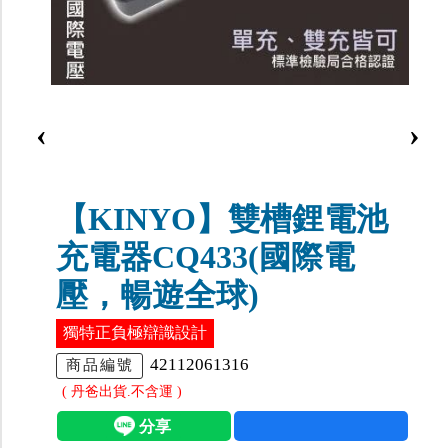
‹
›
【KINYO】雙槽鋰電池
充電器CQ433(國際電
壓，暢遊全球)
獨特正負極辯識設計
42112061316
商品編號
( 丹爸出貨.不含運 )