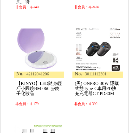
久、待
非會員：
＄149
非會員：
＄2150
No.
No.
42112041206
30111112301
【KINYO】LED隨身輕
(黑) ONPRO 30W 隱藏
巧小圓鏡BM-060 @鏡
式雙Type-C車用PD快
子化妝品
充充電器GT-PD30M
非會員：
＄179
非會員：
＄399