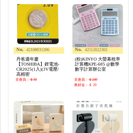
No.
No.
42108031206
42112022302
丹爸週年慶
(粉)KINYO 大螢幕稅率
【TOSHIBA】鋰電池-
計算機KPE-685 @數學
CR2025(1入)(3V電壓/
數字計算辦公室
高精密
非會員：
＄30
非會員：
＄249
教材金：＄ 20