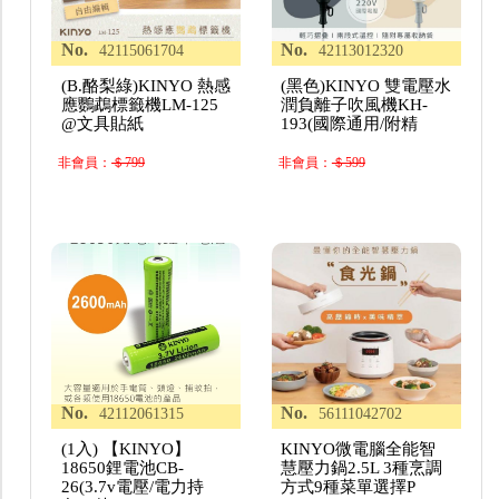
No.
No.
42115061704
42113012320
(B.酪梨綠)KINYO 熱感
(黑色)KINYO 雙電壓水
應鸚鵡標籤機LM-125
潤負離子吹風機KH-
@文具貼紙
193(國際通用/附精
非會員：
＄799
非會員：
＄599
No.
No.
42112061315
56111042702
(1入) 【KINYO】
KINYO微電腦全能智
18650鋰電池CB-
慧壓力鍋2.5L 3種烹調
26(3.7v電壓/電力持
方式9種菜單選擇P