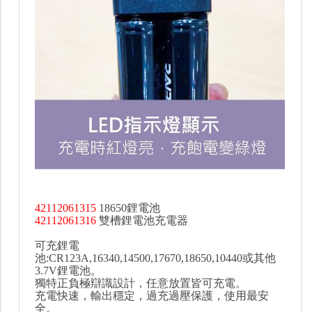
42112061315
18650鋰電池
42112061316
雙槽鋰電池充電器
可充鋰電
池:CR123A,16340,14500,17670,18650,10440或其他
3.7V鋰電池。
獨特正負極辯識設計，任意放置皆可充電。
充電快速，輸出穩定，過充過壓保護，使用最安
全。