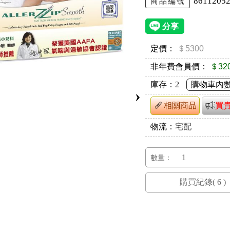
8611205
商品編號
定價：
＄5300
非年費會員價：
＄32
庫存：
2
購物車內
›
相關商品
買
物流：
宅配
數量：