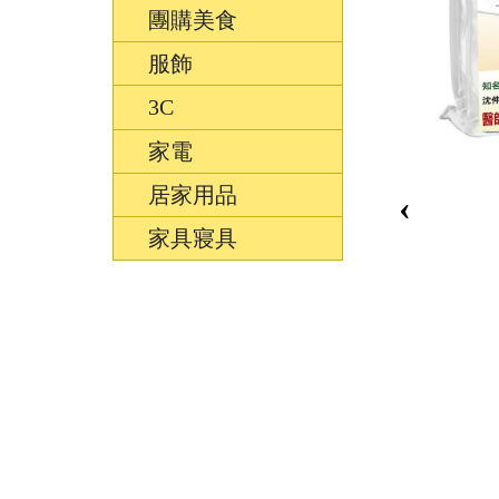
團購美食
服飾
3C
家電
居家用品
‹
家具寢具