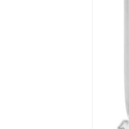
↑
居家
用品
團購
美食
清潔
防疫
鞋/