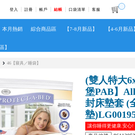
登入
註冊
帳戶
結帳
口袋清單
客服
本月熱銷
綜合商品區
【7-8月新品】
【4-6月新品
區】
46【寢具／睡袋】
(雙人特大6
堡PAB】Al
封床墊套 
墊)LG0019
讓你睡得更健康.安心!