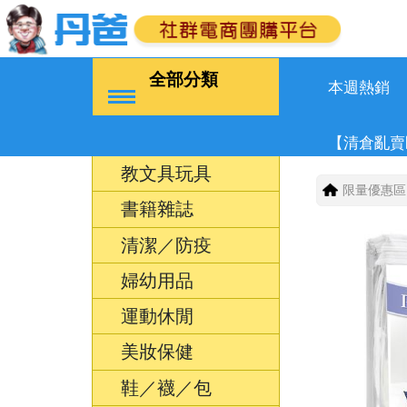
全部分類
本週熱銷
【清倉亂賣
教文具玩具
限量優惠區
書籍雜誌
清潔／防疫
婦幼用品
運動休閒
美妝保健
鞋／襪／包