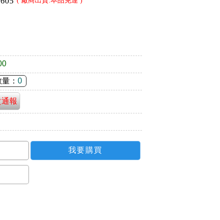
2605
( 廠商出貨.本品免運 )
00
數量：
0
貴通報