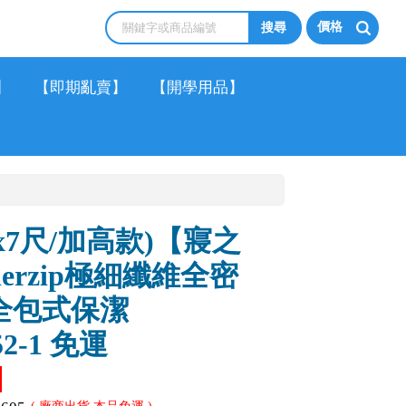
價格
】
【即期亂賣】
【開學用品】
x7尺/加高款)【寢之
lerzip極細纖維全密
(全包式保潔
52-1 免運