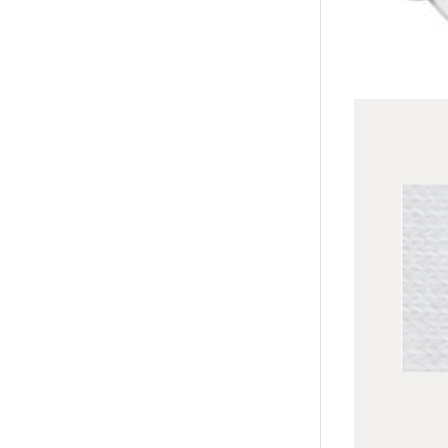
襪/包
書籍
雜誌
文具
玩具
美妝
保健
服飾