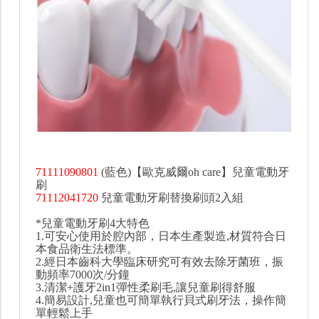
71111090801
(藍色)【歐克威爾oh care】兒童電動牙
刷
71112041720
兒童電動牙刷替換刷頭2入組
*兒童電動牙刷4大特色
1.可安心使用於腔內部，日本生產製造,材質符合日
本食品衛生法標準。
2.經日本齒科大學臨床研究可有效去除牙菌班，振
動頻率7000次/分鐘
3.清潔+護牙2in1彈性柔刷毛,讓兒童刷得舒服
4.簡易設計,兒童也可簡單執行貝式刷牙法，操作簡
單輕鬆上手