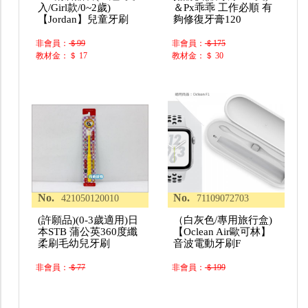
入/Girl款/0~2歲)
＆Px乖乖 工作必順 有
【Jordan】兒童牙刷
夠修復牙膏120
非會員：
＄99
非會員：
＄175
教材金：＄ 17
教材金：＄ 30
No.
No.
421050120010
71109072703
(許願品)(0-3歲適用)日
（白灰色/專用旅行盒)
本STB 蒲公英360度纖
【Oclean Air歐可林】
柔刷毛幼兒牙刷
音波電動牙刷F
非會員：
＄77
非會員：
＄199