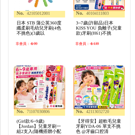
No.
No.
42105012001
40104111803
日本 STB 蒲公英360度
3~7歲(許願品)日本
纖柔刷毛幼兒牙刷(4色
KISS YOU 負離子(兒童
不挑色)(3歲以
款)牙刷(H61)不挑
非會員：
＄99
非會員：
＄139
No.
No.
71107030806
42113032720
(Girl款/6~9歲)
【牙得安】超軟毛兒童
【Jordan】兒童牙刷一
牙刷YDA-06 單支不挑
組2支入(隨機搭贈小配
色 @牙齒口腔清