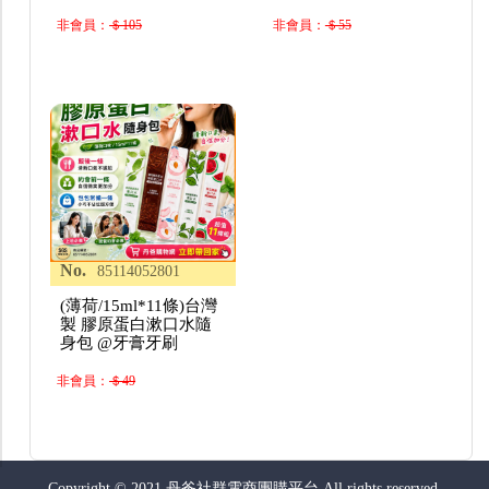
非會員：
＄105
非會員：
＄55
No.
85114052801
(薄荷/15ml*11條)台灣
製 膠原蛋白漱口水隨
身包 @牙膏牙刷
非會員：
＄49
Copyright © 2021 丹爸社群電商團購平台 All rights reserved.