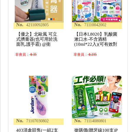
No.
No.
42110092805
71110042002
【優之】北歐風 可立
【日本L8020】乳酸菌
式擠膏器(也可用於洗
漱口水-不含酒精
面乳.護手霜) @衛
(10ml*22入)(可有效對
非會員：
＄35
非會員：
＄235
No.
No.
71107030802
71114080801
403清倉賠售(一組2支
搶購價(贈牙線100支)P