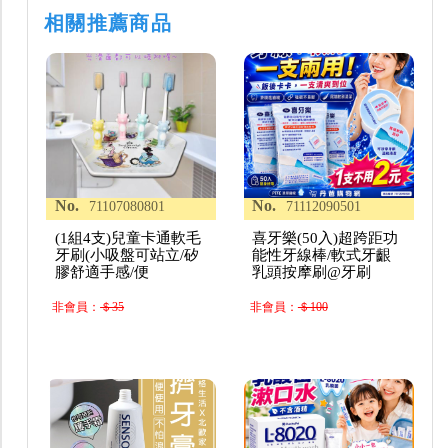
相關推薦商品
No.
No.
71107080801
71112090501
(1組4支)兒童卡通軟毛
喜牙樂(50入)超跨距功
牙刷(小吸盤可站立/矽
能性牙線棒/軟式牙齦
膠舒適手感/便
乳頭按摩刷@牙刷
非會員：
＄35
非會員：
＄100