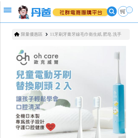
限量優惠區
11牙刷牙膏牙線毛巾衛生紙.肥皂.洗手