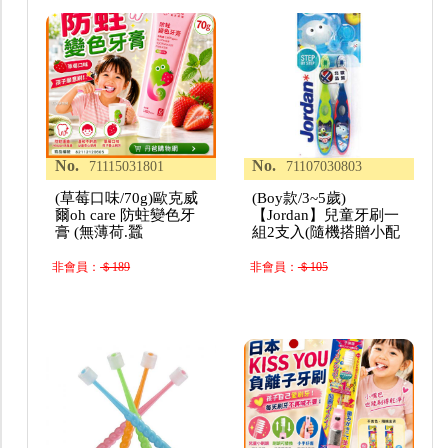
No.
No.
71115031801
71107030803
(草莓口味/70g)歐克威
(Boy款/3~5歲)
爾oh care 防蛀變色牙
【Jordan】兒童牙刷一
膏 (無薄荷.蠶
組2支入(隨機搭贈小配
非會員：
＄189
非會員：
＄105