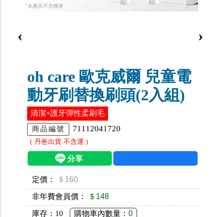
‹
›
oh care 歐克威爾 兒童電
動牙刷替換刷頭(2入組)
清潔+護牙彈性柔刷毛
71112041720
商品編號
( 丹爸出貨.不含運 )
定價：
＄160
非年費會員價：
＄148
庫存：
10
購物車內數量：
0