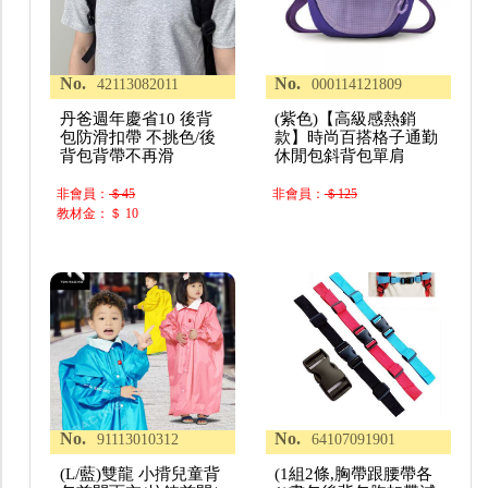
No.
No.
42113082011
000114121809
丹爸週年慶省10 後背
(紫色)【高級感熱銷
包防滑扣帶 不挑色/後
款】時尚百搭格子通勤
背包背帶不再滑
休閒包斜背包單肩
非會員：
＄45
非會員：
＄125
教材金：＄ 10
No.
No.
91113010312
64107091901
(L/藍)雙龍 小揹兒童背
(1組2條,胸帶跟腰帶各