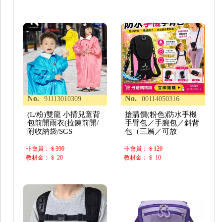
No.
No.
91113010309
00114050316
(L/粉)雙龍 小揹兒童背
搶購價(粉色)防水手機
包前開雨衣(拉鍊前開/
手臂包／手腕包／斜背
附收納袋/SGS
包（三層／可放
非會員：
＄390
非會員：
＄120
教材金：＄ 20
教材金：＄ 10