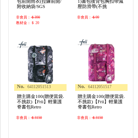
包前開雨衣(拉鍊前開/
1)書包後背包胸扣帶減
附收納袋/SGS
壓防滑帶(不挑
非會員：
＄390
非會員：
＄99
教材金：＄ 20
No.
No.
64112051513
64112051517
贈主購金100(贈便當袋.
贈主購金100(贈便當袋.
不挑款)【Frii】輕量護
不挑款)【Frii】輕量護
脊書包Retro
脊書包Retro
非會員：
＄3150
非會員：
＄3150