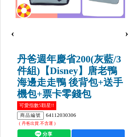
‹
›
丹爸週年慶省200(灰藍/3
件組)【Disney】唐老鴨
海邊走走鴨 後背包+送手
機包+票卡零錢包
可愛指數5顆星!!
64112030306
商品編號
( 丹爸出貨.不含運 )