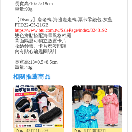
長寬高:10×2×18cm
重量:90g
【Disney】唐老鴨-海邊走走鴨-票卡零錢包-灰藍
PTD22-C5-21GB
https://www.btu.com.tw/SalePage/index/8248192
雙色拼貼搭配海暈風格棉繩
背面隔層可獨立放置卡片
收納鈔票、卡片都沒問題
內有貼心鑰匙圈設計
長寬高:13×0.5×8.5cm
重量:40g
相關推薦商品
No.
No.
42111112209
91113010311