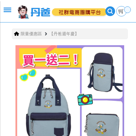
限量優惠區
【丹爸週年慶】