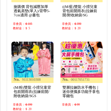
搶購價 背包減壓加厚
((M/藍)雙龍 小揹兒童
透氣肩墊(單入)/背帶5-
背包前開雨衣(拉鍊前
7cm適用 @書包
開/附收納袋/SG
非會員：
＄105
非會員：
＄390
教材金：＄ 5
教材金：＄ 20
No.
No.
91113010308
00117051731
(M/粉)雙龍 小揹兒童背
雙層拉鍊防水手機包｜
包前開雨衣(拉鍊前開/
迷你便攜多功能手拿包
附收納袋/SGS
零錢包
非會員：
＄390
非會員：
＄99
教材金：＄ 20