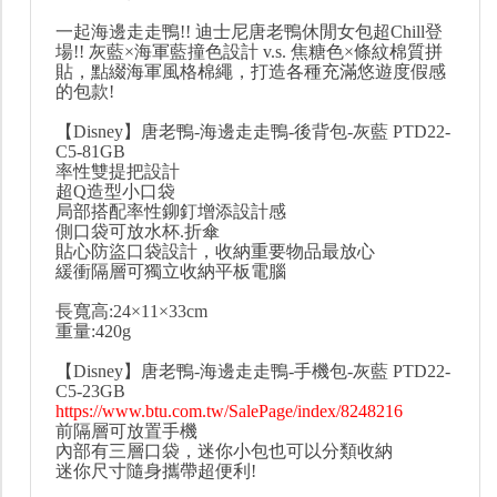
一起海邊走走鴨!! 迪士尼唐老鴨休閒女包超Chill登
場!! 灰藍×海軍藍撞色設計 v.s. 焦糖色×條紋棉質拼
貼，點綴海軍風格棉繩，打造各種充滿悠遊度假感
的包款!
【Disney】唐老鴨-海邊走走鴨-後背包-灰藍 PTD22-
C5-81GB
率性雙提把設計
超Q造型小口袋
局部搭配率性鉚釘增添設計感
側口袋可放水杯.折傘
貼心防盜口袋設計，收納重要物品最放心
緩衝隔層可獨立收納平板電腦
長寬高:24×11×33cm
重量:420g
【Disney】唐老鴨-海邊走走鴨-手機包-灰藍 PTD22-
C5-23GB
https://www.btu.com.tw/SalePage/index/8248216
前隔層可放置手機
內部有三層口袋，迷你小包也可以分類收納
迷你尺寸隨身攜帶超便利!