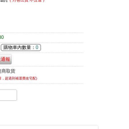
2401
( 丹爸出貨.不含運 )
80
購物車內數量：
0
貴通報
超商取貨
量，超過則補運費改宅配)