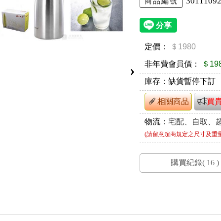
3011109
商品編號
定價：
＄1980
非年費會員價：
＄19
›
庫存：
缺貨暫停下訂
相關商品
買
物流：
宅配、自取、
(請留意超商規定之尺寸及重