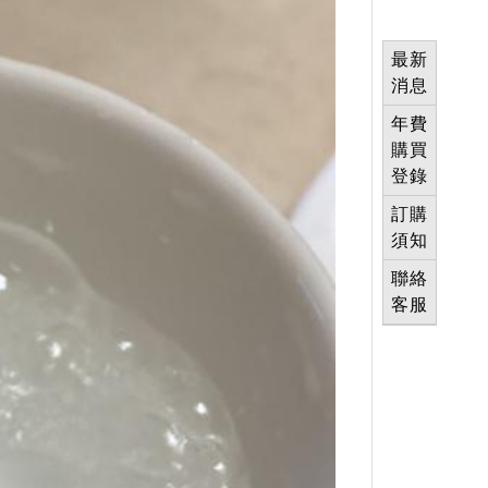
最新
消息
年費
購買
登錄
訂購
須知
聯絡
客服