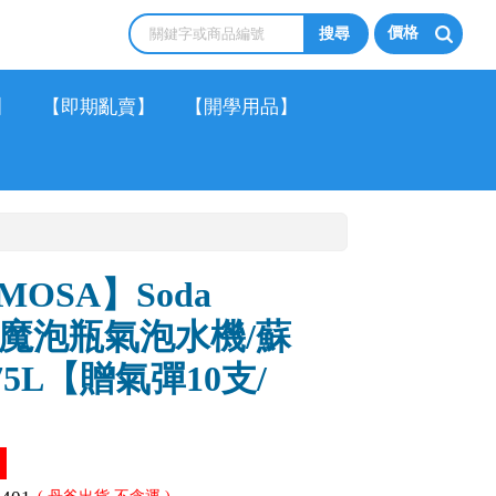
價格
】
【即期亂賣】
【開學用品】
OSA】Soda
II代 魔泡瓶氣泡水機/蘇
75L【贈氣彈10支/