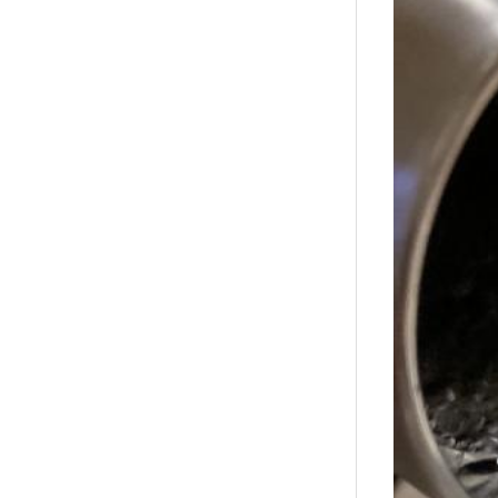
襪/包
書籍
雜誌
文具
玩具
美妝
保健
服飾