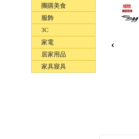
團購美食
服飾
3C
‹
家電
居家用品
家具寢具