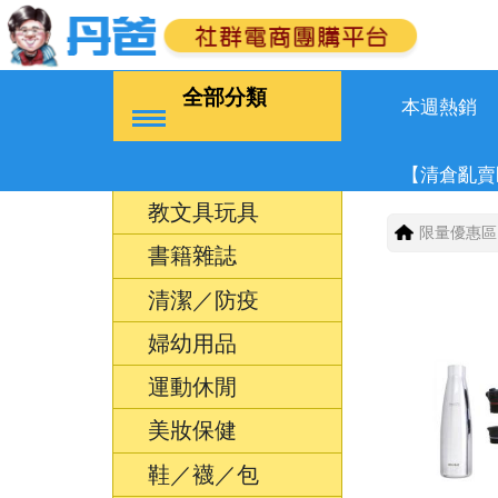
全部分類
本週熱銷
【清倉亂賣
教文具玩具
限量優惠區
書籍雜誌
清潔／防疫
婦幼用品
運動休閒
美妝保健
鞋／襪／包