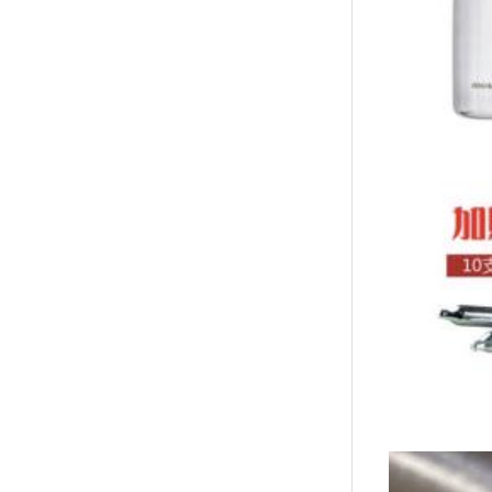
↑
居家
用品
團購
美食
清潔
防疫
鞋/