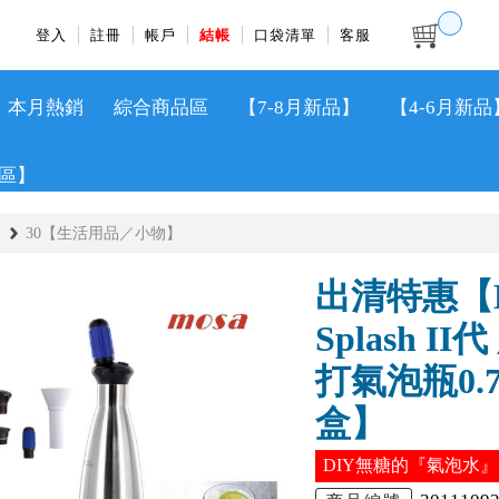
登入
註冊
帳戶
結帳
口袋清單
客服
本月熱銷
綜合商品區
【7-8月新品】
【4-6月新品
區】
30【生活用品／小物】
出清特惠【M
Splash 
打氣泡瓶0.
盒】
DIY無糖的『氣泡水』