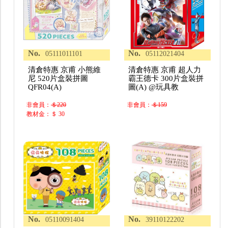
No.
No.
05111011101
05112021404
清倉特惠 京甫 小熊維
清倉特惠 京甫 超人力
尼 520片盒裝拼圖
霸王德卡 300片盒裝拼
QFR04(A)
圖(A) @玩具教
非會員：
＄220
非會員：
＄159
教材金：＄ 30
No.
No.
05110091404
39110122202