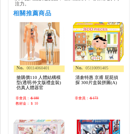
注力。
相關推薦商品
No.
No.
00114060401
05110091405
搶購價110 人體結構模
清倉特惠 京甫 屁屁偵
型(透明/外文版禮盒裝)
探 300片盒裝拼圖(A)
仿真人體器官
非會員：
＄180
非會員：
＄173
教材金：＄ 10