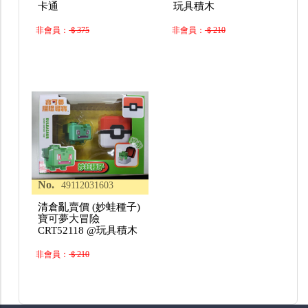
卡通
玩具積木
非會員：
＄375
非會員：
＄210
No.
49112031603
清倉亂賣價 (妙蛙種子)
寶可夢大冒險
CRT52118 @玩具積木
非會員：
＄210