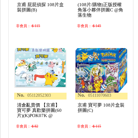
京甫 屁屁偵探 108片盒
(108片/購物)正版授權
裝拼圖(B)
角落小夥伴拼圖C @角
落生物
非會員：
＄115
非會員：
＄145
No.
No.
05112052303
05111070603
清倉亂賣價 【京甫】
京甫 寶可夢 108片盒裝
寶可夢 真歡樂拼圖(60
拼圖(C)
片)(K)POK07K @
非會員：
＄82
非會員：
＄115