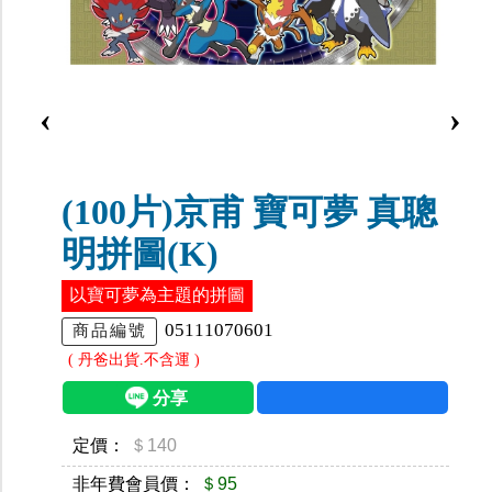
‹
›
(100片)京甫 寶可夢 真聰
明拼圖(K)
以寶可夢為主題的拼圖
05111070601
商品編號
( 丹爸出貨.不含運 )
定價：
＄140
非年費會員價：
＄95