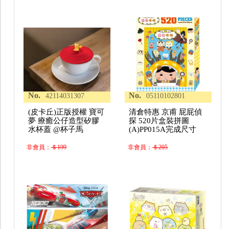
No.
No.
42114031307
05110102801
(皮卡丘)正版授權 寶可
清倉特惠 京甫 屁屁偵
夢 療癒公仔造型矽膠
探 520片盒裝拼圖
水杯蓋 @杯子馬
(A)PP015A完成尺寸
非會員：
＄199
非會員：
＄205