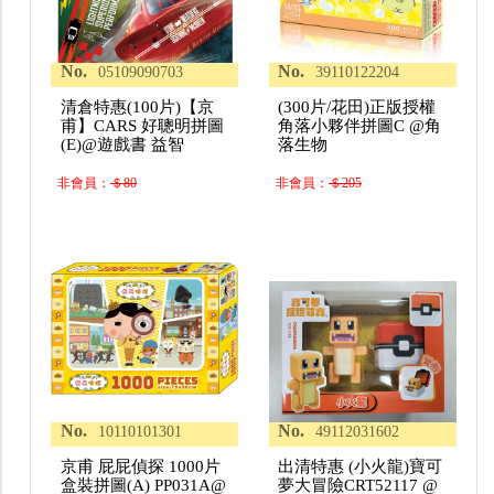
No.
No.
05109090703
39110122204
清倉特惠(100片)【京
(300片/花田)正版授權
甫】CARS 好聰明拼圖
角落小夥伴拼圖C @角
(E)@遊戲書 益智
落生物
非會員：
＄80
非會員：
＄205
No.
No.
10110101301
49112031602
京甫 屁屁偵探 1000片
出清特惠 (小火龍)寶可
盒裝拼圖(A) PP031A@
夢大冒險CRT52117 @