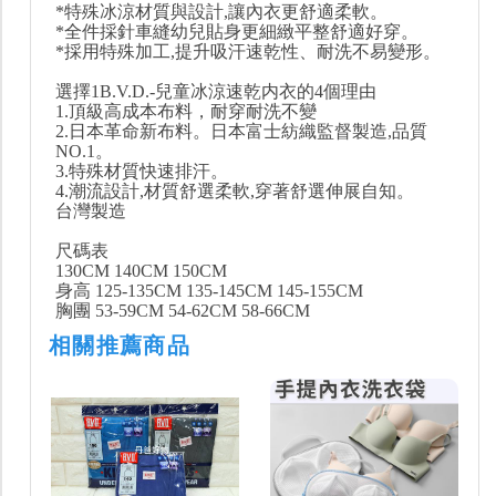
*特殊冰涼材質與設計,讓內衣更舒適柔軟。
*全件採針車縫幼兒貼身更細緻平整舒適好穿。
*採用特殊加工,提升吸汗速乾性、耐洗不易變形。
選擇1B.V.D.-兒童冰涼速乾内衣的4個理由
1.頂級高成本布料，耐穿耐洗不變
2.日本革命新布料。日本富士紡織監督製造,品質
NO.1。
3.特殊材質快速排汗。
4.潮流設計,材質舒選柔軟,穿著舒選伸展自知。
台灣製造
尺碼表
130CM 140CM 150CM
身高 125-135CM 135-145CM 145-155CM
胸團 53-59CM 54-62CM 58-66CM
相關推薦商品