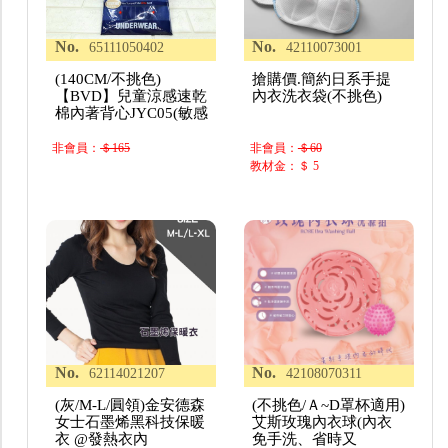
No.
No.
65111050402
42110073001
(140CM/不挑色)
搶購價.簡約日系手提
【BVD】兒童涼感速乾
內衣洗衣袋(不挑色)
棉內著背心JYC05(敏感
非會員：
＄165
非會員：
＄60
教材金：＄ 5
No.
No.
62114021207
42108070311
(灰/M-L/圓領)金安德森
(不挑色/Ａ~D罩杯適用)
女士石墨烯黑科技保暖
艾斯玫瑰內衣球(內衣
衣 @發熱衣內
免手洗、省時又