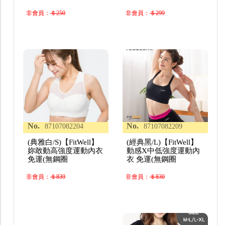
非會員：
＄250
非會員：
＄299
No.
No.
87107082204
87107082209
(典雅白/S)【FitWell】
(經典黑/L)【FitWell】
妳敢動高強度運動內衣
動感X中低強度運動內
免運(無鋼圈
衣 免運(無鋼圈
非會員：
＄839
非會員：
＄830