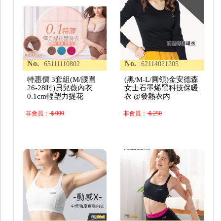
No.
No.
65111110802
62114021205
特惠價 3套組(M/腰圍
(黑/M-L/圓領)金安德森
26-28吋)貝兒薇內衣
女士石墨烯黑科技保暖
0.1cm輕塑力提花
衣 @發熱衣內
非會員：
＄999
非會員：
＄250