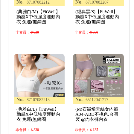
No.
No.
87107082212
87107082207
(典雅白/M)【FitWell】
(經典黑/S)【FitWell】
動感X中低強度運動內
動感X中低強度運動內
衣 免運(無鋼圈
衣 免運(無鋼圈
非會員：
＄830
非會員：
＄830
No.
No.
87107082213
65112041717
(典雅白/L)【FitWell】
(M)石墨烯天絲女內褲
動感X中低強度運動內
A04-ABD不挑色.台灣
衣 免運(無鋼圈
製 @內衣褲內衣
非會員：
＄830
非會員：
＄135