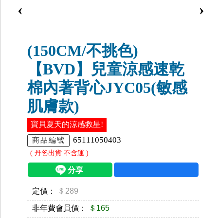
‹
›
(150CM/不挑色)
【BVD】兒童涼感速乾
棉內著背心JYC05(敏感
肌膚款)
寶貝夏天的涼感救星!
65111050403
商品編號
( 丹爸出貨.不含運 )
定價：
＄289
非年費會員價：
＄165