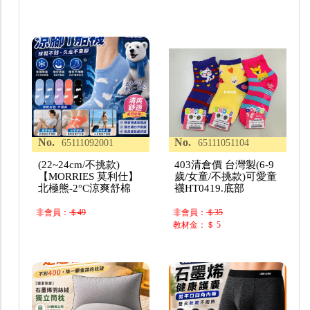
No.
No.
65111092001
65111051104
(22~24cm/不挑款)
403清倉價 台灣製(6-9
【MORRIES 莫利仕】
歲/女童/不挑款)可愛童
北極熊-2°C涼爽舒棉
襪HT0419.底部
非會員：
＄49
非會員：
＄35
教材金：＄ 5