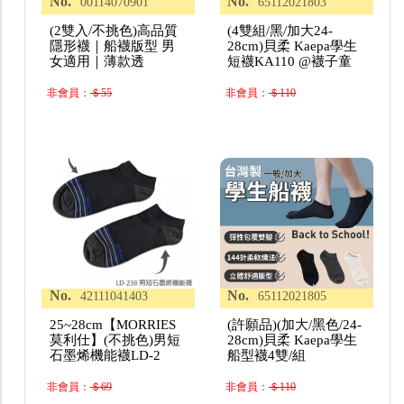
No.
No.
00114070901
65112021803
(2雙入/不挑色)高品質
(4雙組/黑/加大24-
隱形襪｜船襪版型 男
28cm)貝柔 Kaepa學生
女適用｜薄款透
短襪KA110 @襪子童
非會員：
＄55
非會員：
＄110
No.
No.
42111041403
65112021805
25~28cm【MORRIES
(許願品)(加大/黑色/24-
莫利仕】(不挑色)男短
28cm)貝柔 Kaepa學生
石墨烯機能襪LD-2
船型襪4雙/組
非會員：
＄69
非會員：
＄110