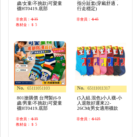
歲/女童/不挑款)可愛童
指分趾套(穿戴舒適，
襪HT0419.底部
行走穩定)
非會員：
＄35
非會員：
＄45
教材金：＄ 5
No.
No.
65111051103
65111011317
801搶購價 台灣製(6-9
(5入組.混色)小人襪-小
歲/男童/不挑款)可愛童
人退散好運來22-
襪HT0419.底部
26CM(男女適用襪款
非會員：
＄35
非會員：
＄125
教材金：＄ 5