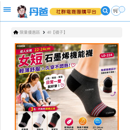
限量優惠區
40【襪子】