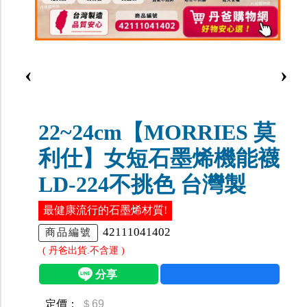
‹
›
22~24cm【MORRIES 莫
利仕】女短石墨烯機能襪
LD-224不挑色 台灣製
最健康流行的石墨烯材質!
42111041402
商品編號
( 丹爸出貨.不含運 )
定價：
＄69