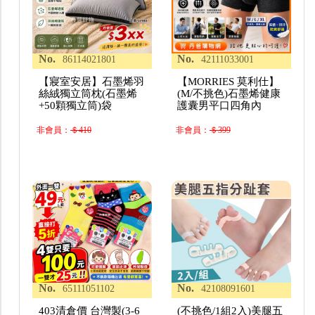
No.
No.
86114021801
42111033001
【寢室安居】石墨烯羽
【MORRIES 莫利仕】
絲絨獨立筒枕(石墨烯
(M/不挑色)石墨烯健康
+50顆獨立筒)袋
護囊男平口四角內
非會員：
＄410
非會員：
＄399
No.
No.
65111051102
42108091601
403清倉價 台灣製(3-6
(不挑色/1組2入)美腿五