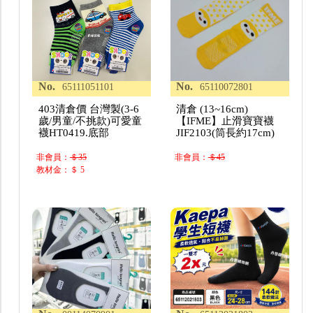
No.
No.
65111051101
65110072801
403清倉價 台灣製(3-6
清倉 (13~16cm)
歲/男童/不挑款)可愛童
【IFME】止滑寶寶襪
襪HT0419.底部
JIF2103(筒長約17cm)
非會員：
＄35
非會員：
＄45
教材金：＄ 5