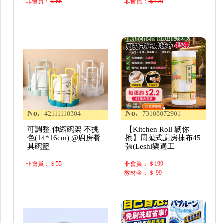
非會員：
＄66
非會員：
＄179
No.
No.
42111110304
73108072901
可調整 伸縮碗架 不挑
【Kitchen Roll 韌你
色(14*16cm) @廚房餐
擦】周拋式廚房抹布45
具碗籃
張(Leshi樂適工
非會員：
＄55
非會員：
＄199
教材金：＄ 99