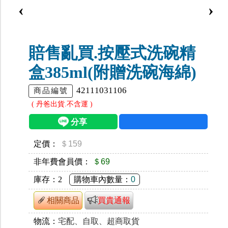
‹
›
賠售亂買.按壓式洗碗精
盒385ml(附贈洗碗海綿)
42111031106
商品編號
( 丹爸出貨.不含運 )
定價：
＄159
非年費會員價：
＄69
庫存：
2
購物車內數量：
0
相關商品
買貴通報
物流：
宅配、自取、超商取貨