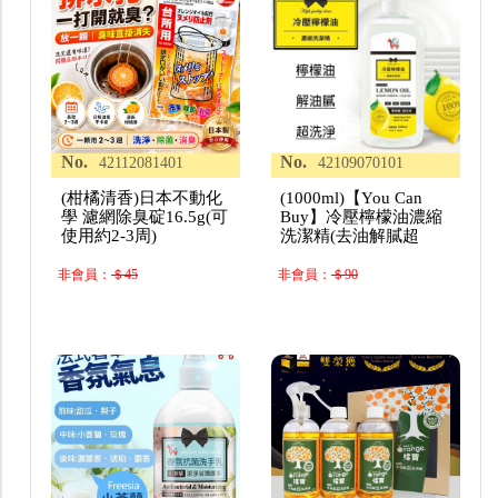
No.
No.
42112081401
42109070101
(柑橘清香)日本不動化
(1000ml)【You Can
學 濾網除臭碇16.5g(可
Buy】冷壓檸檬油濃縮
使用約2-3周)
洗潔精(去油解膩超
非會員：
＄45
非會員：
＄90