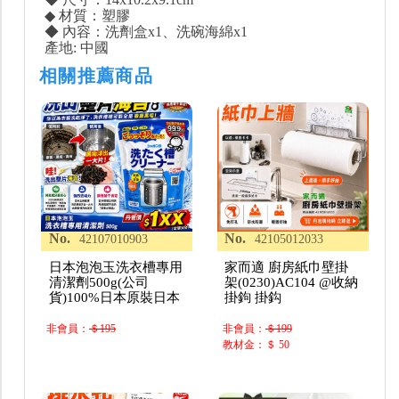
◆ 材質：塑膠
◆ 內容：洗劑盒x1、洗碗海綿x1
產地: 中國
相關推薦商品
No.
No.
42107010903
42105012033
日本泡泡玉洗衣槽專用
家而適 廚房紙巾壁掛
清潔劑500g(公司
架(0230)AC104 @收納
貨)100%日本原裝日本
掛鉤 掛鈎
非會員：
＄195
非會員：
＄199
教材金：＄ 50