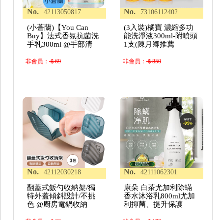
No.
No.
42113050817
73106112402
(小蒼蘭)【You Can
(3入裝)橘寶 濃縮多功
Buy】法式香氛抗菌洗
能洗淨液300ml-附噴頭
手乳300ml @手部清
1支(陳月卿推薦
非會員：
＄69
非會員：
＄850
No.
No.
42112030218
42111062301
翻蓋式飯勺收納架/獨
康朵 白茶尤加利除蟎
特外蓋傾斜設計/不挑
香水沐浴乳800ml尤加
色 @廚房電鍋收納
利抑菌、提升保護