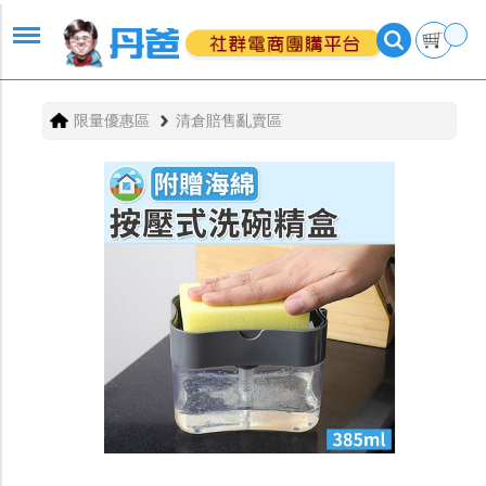
限量優惠區
清倉賠售亂賣區