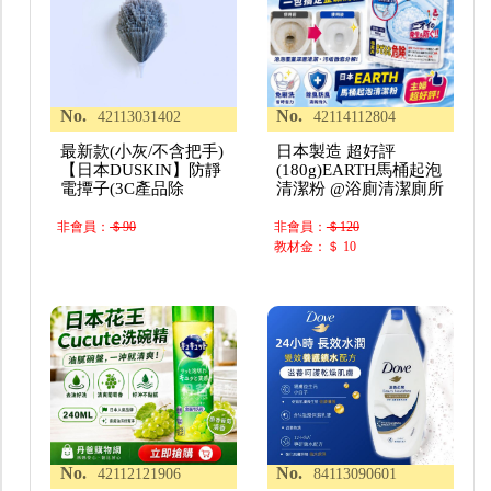
No.
No.
42113031402
42114112804
最新款(小灰/不含把手)
日本製造 超好評
【日本DUSKIN】防靜
(180g)EARTH馬桶起泡
電撢子(3C產品除
清潔粉 @浴廁清潔廁所
非會員：
＄90
非會員：
＄120
教材金：＄ 10
No.
No.
42112121906
84113090601