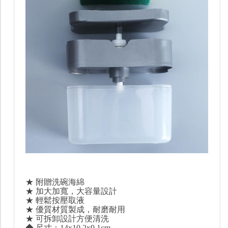
★ 附贈洗碗海綿
★ 加大加寬，大容量設計
★ 輕鬆按壓取液
★ 優質材質製成，耐磨耐用
★ 可拆卸設計方便清洗
◆ 尺寸：14x10.2x9.1cm