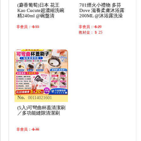
(麝香葡萄)日本 花王
701煙火小禮物 多芬
Kao Cucute超濃縮洗碗
Dove 滋養柔膚沐浴露
精240ml @碗盤清
200ML @沐浴露洗澡
非會員：
＄55
非會員：
＄29
教材金：＄ 25
No.
00114021601
(5入)可彎曲杯蓋清潔刷
／多功能縫隙清潔刷
非會員：
＄30