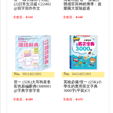
(2)日常生活篇 C22402
體感官與神經傳導：遊
@寫字寫作作文
樂園大冒險超過
非會員：
＄110
非會員：
＄140
No.
No.
90114021801
04114051901
世一 (32K)大耳狗喜拿
英檢必備!世一 (25K)小
彩色新編辭典C680001
學生的實用英文字典
@字典字形字音
3000字(平裝)C5
非會員：
＄289
非會員：
＄175