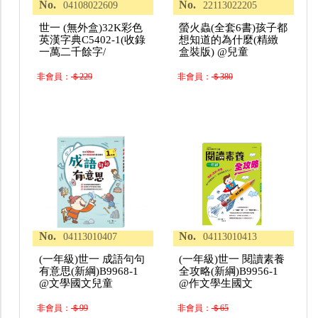
No.
No.
04108022609
22113022205
世一 (無外盒)32K彩色
螢火蟲(全套6書)孩子都
英漢字典C5402-1(收錄
想知道的為什麼(精緻
一萬二千餘字/
盒裝版) @兒童
非會員：
＄229
非會員：
＄380
No.
No.
04113010407
04113010413
(一年級)世一 成語句句
(一年級)世一 閱讀素養
有意思(新綱)B9968-1
全攻略(新綱)B9956-1
@文學國文兒童
@作文學生國文
非會員：
＄99
非會員：
＄65