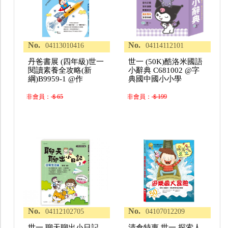
No.
No.
04113010416
04114112101
丹爸書展 (四年級)世一
世一 (50K)酷洛米國語
閱讀素養全攻略(新
小辭典 C681002 @字
綱)B9959-1 @作
典國中國小小學
非會員：
＄65
非會員：
＄199
No.
No.
04112102705
04107012209
世一 聊天聊出小日記
清倉特惠 世一 探索人