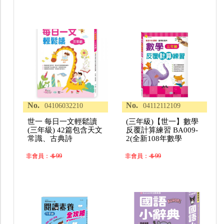
No.
No.
04106032210
04112112109
世一 每日一文輕鬆讀
(三年級)【世一】數學
(三年級) 42篇包含天文
反覆計算練習 BA009-
常識、古典詩
2(全新108年數學
非會員：
＄99
非會員：
＄99