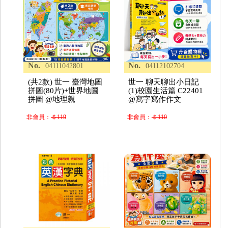
No.
No.
04111042801
04112102704
(共2款) 世一 臺灣地圖
世一 聊天聊出小日記
拼圖(80片)+世界地圖
(1)校園生活篇 C22401
拼圖 @地理親
@寫字寫作作文
非會員：
＄119
非會員：
＄110