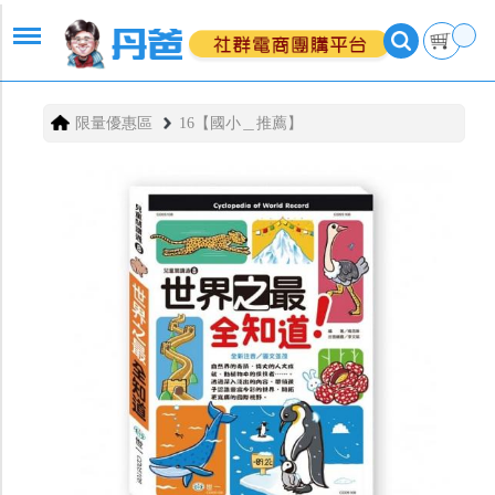
限量優惠區
16【國小＿推薦】