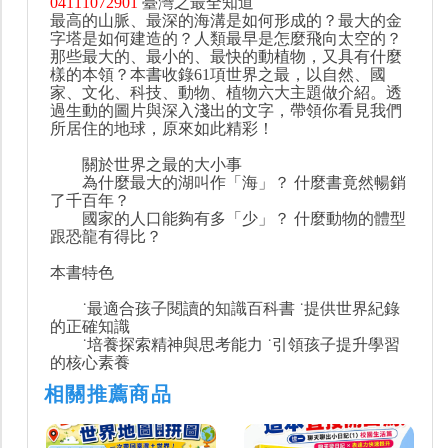
04111072901
臺灣之最全知道
最高的山脈、最深的海溝是如何形成的？最大的金
字塔是如何建造的？人類最早是怎麼飛向太空的？
那些最大的、最小的、最快的動植物，又具有什麼
樣的本領？本書收錄61項世界之最，以自然、國
家、文化、科技、動物、植物六大主題做介紹。透
過生動的圖片與深入淺出的文字，帶領你看見我們
所居住的地球，原來如此精彩！
關於世界之最的大小事
為什麼最大的湖叫作「海」？ 什麼書竟然暢銷
了千百年？
國家的人口能夠有多「少」？ 什麼動物的體型
跟恐龍有得比？
本書特色
˙最適合孩子閱讀的知識百科書 ˙提供世界紀錄
的正確知識
˙培養探索精神與思考能力 ˙引領孩子提升學習
的核心素養
相關推薦商品