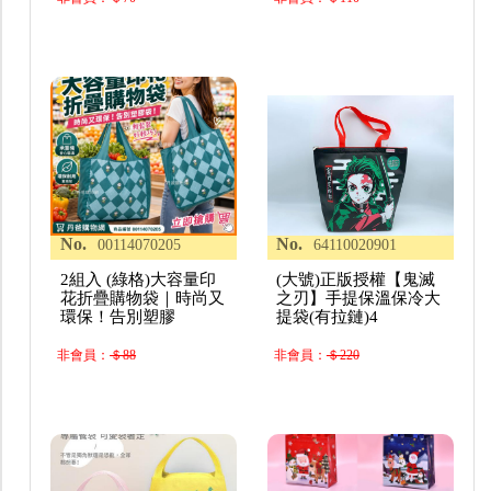
No.
No.
00114070205
64110020901
2組入 (綠格)大容量印
(大號)正版授權【鬼滅
花折疊購物袋｜時尚又
之刃】手提保溫保冷大
環保！告別塑膠
提袋(有拉鏈)4
非會員：
＄88
非會員：
＄220