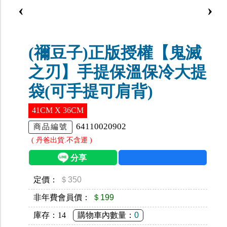
‹
›
(禰豆子)正版授權【鬼滅
之刃】手提保溫保冷大提
袋(可手提可肩背)
41CM X 36CM
64110020902
商品編號
( 丹爸出貨.不含運 )
定價：
＄350
非年費會員價：
＄199
庫存：
14
購物車內數量：
0