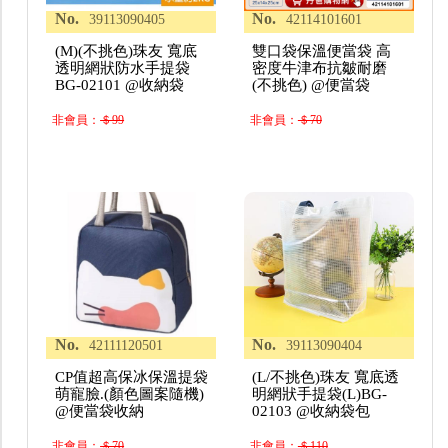
No.
No.
39113090405
42114101601
(M)(不挑色)珠友 寬底
雙口袋保溫便當袋 高
透明網狀防水手提袋
密度牛津布抗皺耐磨
BG-02101 @收納袋
(不挑色) @便當袋
非會員：
＄99
非會員：
＄70
No.
No.
42111120501
39113090404
CP值超高保冰保溫提袋
(L/不挑色)珠友 寬底透
萌寵臉.(顏色圖案隨機)
明網狀手提袋(L)BG-
@便當袋收納
02103 @收納袋包
非會員：
＄70
非會員：
＄110