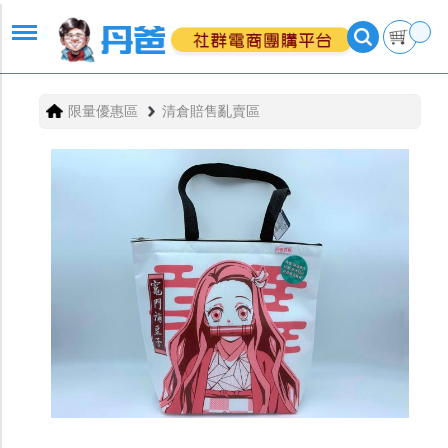
限量優惠區
清倉賠售亂賣區