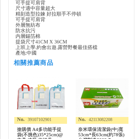
可手提可肩背
尺寸適中容量超大
精刻造型拉鍊 好拉順手不停頓
可手提可肩背
外層無紡布
防水抗污
内層錫箔棉
提袋尺寸41CM X 36CM
上班上學.約會出遊.露營野餐最佳搭檔
產地:中國
相關推薦商品
No.
No.
39107102901
42113082208
搶購價 A4多功能手提
奈米環保清潔袋(中)寬
袋(不挑色)35*25cm)@
53cm*長63cm(約78張)