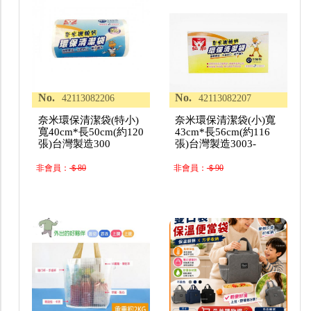
No.
No.
42113082206
42113082207
奈米環保清潔袋(特小)
奈米環保清潔袋(小)寬
寬40cm*長50cm(約120
43cm*長56cm(約116
張)台灣製造300
張)台灣製造3003-
非會員：
＄80
非會員：
＄90