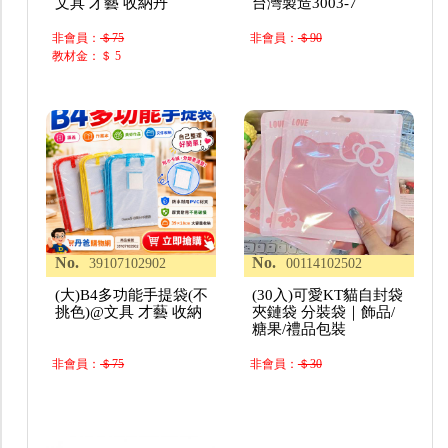
文具 才藝 收納丹
台灣製造3003-7
非會員：
＄75
非會員：
＄90
教材金：＄ 5
No.
No.
39107102902
00114102502
(大)B4多功能手提袋(不
(30入)可愛KT貓自封袋
挑色)@文具 才藝 收納
夾鏈袋 分裝袋｜飾品/
糖果/禮品包裝
非會員：
＄75
非會員：
＄30