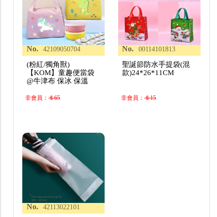
No.
No.
42109050704
00114101813
(粉紅/獨角獸)
聖誕節防水手提袋(混
【KOM】童趣便當袋
款)24*26*11CM
@牛津布 保冰 保溫
非會員：
＄65
非會員：
＄15
No.
42113022101