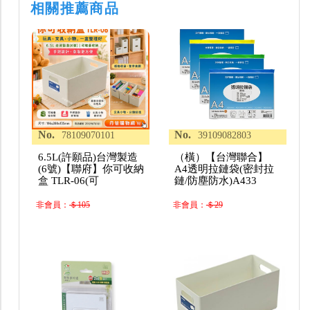
相關推薦商品
No.
No.
78109070101
39109082803
6.5L(許願品)台灣製造
（橫）【台灣聯合】
(6號)【聯府】你可收納
A4透明拉鏈袋(密封拉
盒 TLR-06(可
鏈/防塵防水)A433
非會員：
＄105
非會員：
＄29