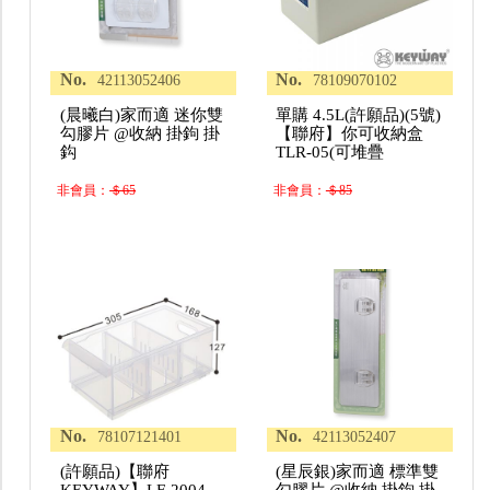
No.
No.
42113052406
78109070102
(晨曦白)家而適 迷你雙
單購 4.5L(許願品)(5號)
勾膠片 @收納 掛鉤 掛
【聯府】你可收納盒
鈎
TLR-05(可堆疊
非會員：
＄65
非會員：
＄85
No.
No.
78107121401
42113052407
(許願品)【聯府
(星辰銀)家而適 標準雙
KEYWAY】LF-2004
勾膠片 @收納 掛鉤 掛