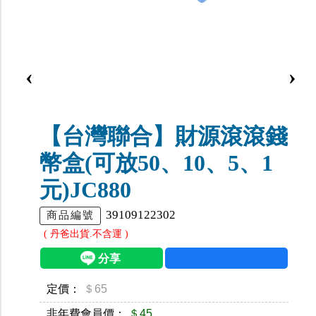
‹
›
【台灣聯合】財源滾滾錢
幣盒(可放50、10、5、1
元)JC880
39109122302
商品編號
( 丹爸出貨.不含運 )
定價：
＄65
非年費會員價：
＄45