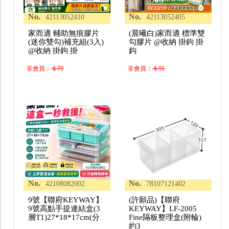
No.
No.
42113052410
42113052405
家而適 輔助無痕膠片
(晨曦白)家而適 標準雙
(迷你雙勾)補充組(3入)
勾膠片 @收納 掛鉤 掛
@收納 掛鉤 掛
鈎
非會員：
＄79
非會員：
＄95
No.
No.
42108082002
78107121402
9號【聯府KEYWAY】
(許願品)【聯府
9號高點手提連結盒(3
KEYWAY】LF-2005
層T1)27*18*17cm(分
Fine隔板整理盒(附輪)
約3