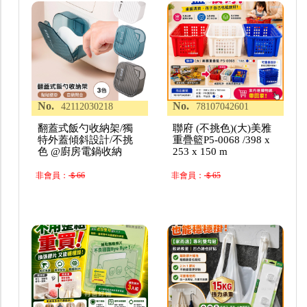
No.
No.
42112030218
78107042601
翻蓋式飯勺收納架/獨
聯府 (不挑色)(大)美雅
特外蓋傾斜設計/不挑
重疊籃P5-0068 /398 x
色 @廚房電鍋收納
253 x 150 m
非會員：
＄66
非會員：
＄65