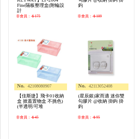
Fine隔板整理盒(附輪設
鈎
計
非會員：
＄175
非會員：
＄109
No.
No.
42108080907
42113052408
【佳斯捷】飛卡01收納
(星辰銀)家而適 迷你雙
盒 掀蓋置物盒 不挑色)
勾膠片 @收納 掛鉤 掛
(半透明/可堆
鈎
非會員：
＄45
非會員：
＄95