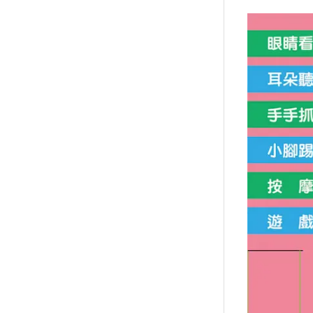
襪/包
書籍
雜誌
文具
玩具
美妝
保健
服飾