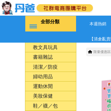
全部分類
本週熱銷
【清倉亂賣
教文具玩具
限量優惠區
書籍雜誌
清潔／防疫
婦幼用品
運動休閒
美妝保健
鞋／襪／包