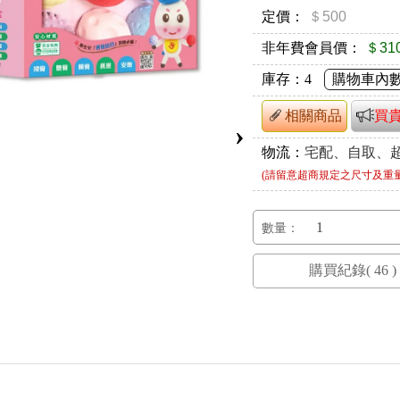
定價：
＄500
非年費會員價：
＄31
庫存：
4
購物車內
相關商品
買
›
物流：
宅配、自取、
(請留意超商規定之尺寸及重
數量：