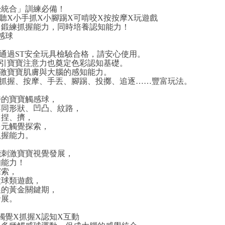
覺統合」訓練必備！
聽X小手抓X小腳踢X可啃咬X按按摩X玩遊戲
，鍛練抓握能力，同時培養認知能力！
感球
：通過ST安全玩具檢驗合格，請安心使用。
：引寶寶注意力也奠定色彩認知基礎。
刺激寶寶肌膚與大腦的感知能力。
：抓握、按摩、手丟、腳踢、投擲、追逐……豐富玩法。
特的寶寶觸感球，
不同形狀、凹凸、紋路，
、捏、擠，
多元觸覺探索，
抓握能力。
能刺激寶寶視覺發展，
知能力！
探索，
種球類遊戲，
展的黃金關鍵期，
發展。
觸覺X抓握X認知X互動