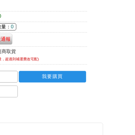
0
數量：
0
貴通報
超商取貨
量，超過則補運費改宅配)