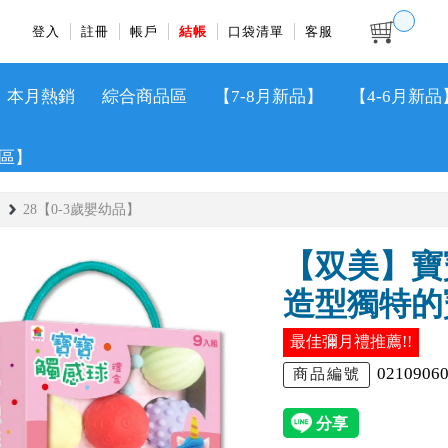
登入
註冊
帳戶
結帳
口袋清單
客服
本月熱銷
綜合商品區
【7-8月新品】
【4-6月新品
區】
28【0-3歲嬰幼品】
【双美】寶
造型獨特的
最佳彌月禮推薦!!
0210906
商品編號