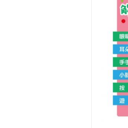
↑
居家
用品
團購
美食
清潔
防疫
鞋/