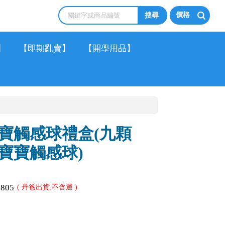
價格
】
【即期亂賣】
【開學用品】
寶觸感球禮盒(九顆
寶寶觸感球)
0805
( 丹爸出貨.不含運 )