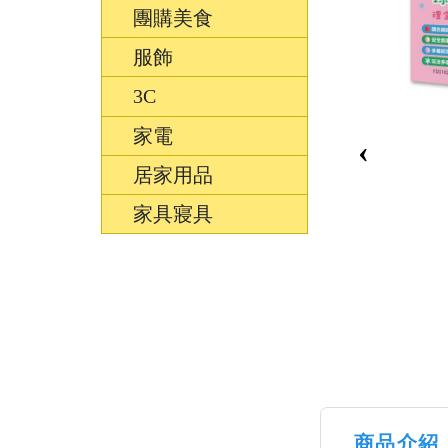
團購美食
服飾
3C
家電
‹
居家用品
家具寢具
商品介紹