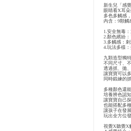
新生兒「感
眼睛看X耳朵
多色多觸感
內含：9顆觸
1.安全無毒
2.顏色繽紛
3.多觸感：
4.玩法多樣
九顆造型獨
不同尺寸、
透過抓、拋
讓寶寶可以
同時鍛練的
多種顏色還
培養辨色認
讓寶寶自己
也能搭配多
讓孩子在發
玩出全方位
視覺X聽覺X