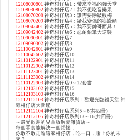
12108030801
神奇柑仔店1：帶來幸福的錢天堂
12108030802
神奇柑仔店2：我不想吃音樂果
12108070208
神奇柑仔店3：誰需要除皺酸梅
12108070209
神奇柑仔店4：給我變強的狼鰻頭
12109042401
神奇柑仔店5：我不要帥哥面具！
12109042402
神奇柑仔店6：忍耐鉛筆大逆襲
12109090301
神奇柑仔店7
12109090302
神奇柑仔店8
12110042601
神奇柑仔店9
12110042602
神奇柑仔店10
12110122901
神奇柑仔店11
12110122902
神奇柑仔店12
12111123001
神奇柑仔店13
12111123002
神奇柑仔店14
12110122903
神奇柑仔店9～12套書
12112103102
神奇柑仔店15
12112103103
神奇柑仔店16
12112112103
神奇柑仔店系列：歡迎光臨錢天堂 神
奇柑仔店大圖鑑
12112112104
神奇柑仔店系列5～8(共四冊)
12112112105
神奇柑仔店系列13～16(共四冊)
～最受歡迎的兒童版解憂雜貨店～
每個零食能解決一個煩惱，
你敢不敢走進這家柑仔店，吃一口，賭上你的未
來？