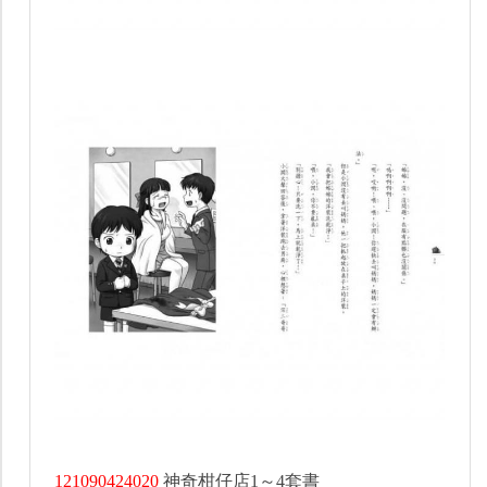
121090424020
神奇柑仔店1～4套書