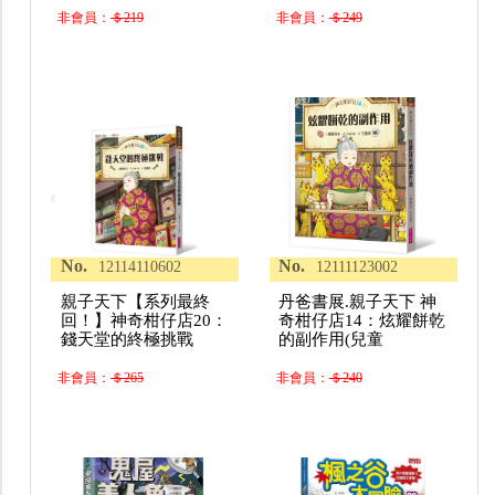
非會員：
＄219
非會員：
＄249
No.
No.
12114110602
12111123002
親子天下【系列最終
丹爸書展.親子天下 神
回！】神奇柑仔店20：
奇柑仔店14：炫耀餅乾
錢天堂的終極挑戰
的副作用(兒童
非會員：
＄265
非會員：
＄240