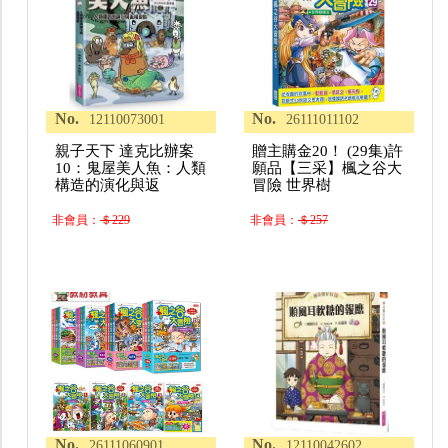
No.
No.
12110073001
26111011102
親子天下 達克比辦案
贈主購金20！ (29集)許
10：鬼屋美人魚：人類
願品【三采】楓之谷大
構造的演化與返
冒險 世界樹
非會員：
＄229
非會員：
＄257
No.
No.
26111060901
12110042602