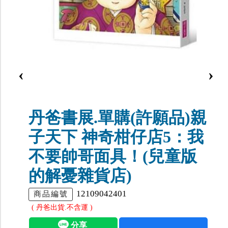
‹
›
丹爸書展.單購(許願品)親
子天下 神奇柑仔店5：我
不要帥哥面具！(兒童版
的解憂雜貨店)
12109042401
商品編號
( 丹爸出貨.不含運 )