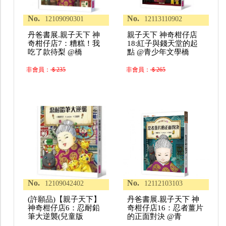
No.
No.
12109090301
12113110902
丹爸書展.親子天下 神
親子天下 神奇柑仔店
奇柑仔店7：糟糕！我
18:紅子與錢天堂的起
吃了款待梨 @橋
點 @青少年文學橋
非會員：
＄235
非會員：
＄265
No.
No.
12109042402
12112103103
(許願品)【親子天下】
丹爸書展.親子天下 神
神奇柑仔店6：忍耐鉛
奇柑仔店16：忍者薑片
筆大逆襲(兒童版
的正面對決 @青