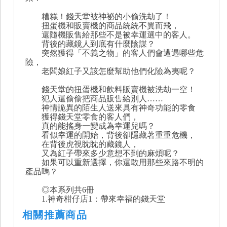
糟糕！錢天堂被神祕的小偷洗劫了！
扭蛋機和販賣機的商品統統不翼而飛，
還隨機販售給那些不是被幸運選中的客人。
背後的藏鏡人到底有什麼陰謀？
突然獲得「不義之物」的客人們會遭遇哪些危
險，
老闆娘紅子又該怎麼幫助他們化險為夷呢？
錢天堂的扭蛋機和飲料販賣機被洗劫一空！
犯人還偷偷把商品販售給別人……
神情詭異的陌生人送來具有神奇功能的零食
獲得錢天堂零食的客人們，
真的能搖身一變成為幸運兒嗎？
看似幸運的開始，背後卻隱藏著重重危機，
在背後虎視眈眈的藏鏡人，
又為紅子帶來多少意想不到的麻煩呢？
如果可以重新選擇，你還敢用那些來路不明的
產品嗎？
◎本系列共6冊
1.神奇柑仔店1：帶來幸福的錢天堂
相關推薦商品