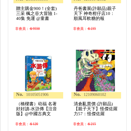
贈主購金900！(全套)
丹爸書展(許願品)親子
三采 楓之谷大冒險 1-
天下 神奇柑仔店10：
40集 免運 @童書
順風耳軟糖的報
非會員：
＄9550
非會員：
＄235
No.
No.
10105051906
12109060102
（橋樑書）幼福 名著
清倉亂賣價 (許願品)
好好讀-水滸傳【注音
【親子天下】怪傑佐羅
版】@中國古典文
力57：怪傑佐羅
非會員：
＄120
非會員：
＄215