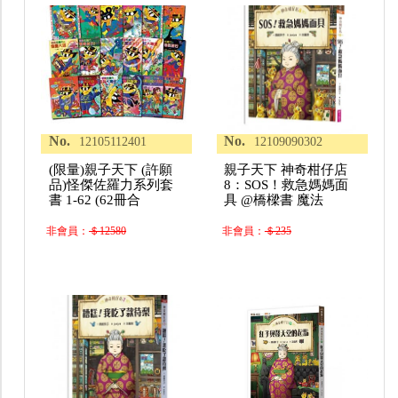
No.
No.
12105112401
12109090302
(限量)親子天下 (許願
親子天下 神奇柑仔店
品)怪傑佐羅力系列套
8：SOS！救急媽媽面
書 1-62 (62冊合
具 @橋樑書 魔法
非會員：
＄12580
非會員：
＄235