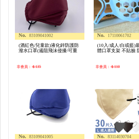
No.
No.
83109041002
17110061702
(酒紅色/兒童款)液化鋅防護防
(10入/成人/白或藍)
潑水口罩(遏阻飛沫侵擾/可重
體口罩支架 不貼臉 
非會員：
＄135
非會員：
＄110
No.
No.
83109041005
83114030704