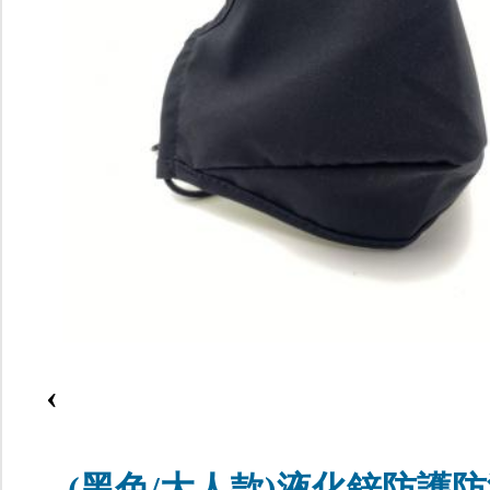
‹
(黑色/大人款)液化鋅防護