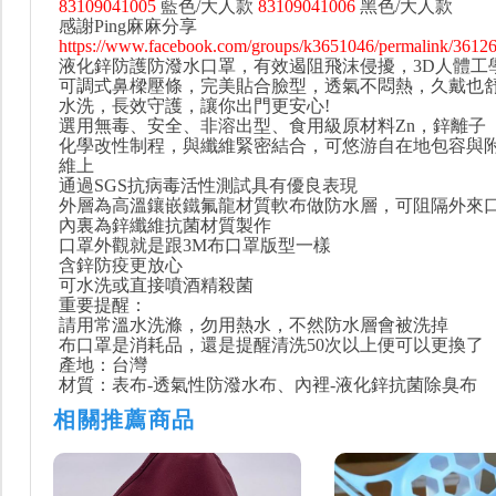
83109041005
藍色/大人款
83109041006
黑色/大人款
感謝Ping麻麻分享
https://www.facebook.com/groups/k3651046/permalink/3612
液化鋅防護防潑水口罩，有效遏阻飛沫侵擾，3D人體工
可調式鼻樑壓條，完美貼合臉型，透氣不悶熱，久戴也
水洗，長效守護，讓你出門更安心!
選用無毒、安全、非溶出型、食用級原材料Zn，鋅離子
化學改性制程，與纖維緊密結合，可悠游自在地包容與
維上
通過SGS抗病毒活性測試具有優良表現
外層為高溫鑲嵌鐵氟龍材質軟布做防水層，可阻隔外來
內裏為鋅纖維抗菌材質製作
口罩外觀就是跟3M布口罩版型一樣
含鋅防疫更放心
可水洗或直接噴酒精殺菌
重要提醒：
請用常溫水洗滌，勿用熱水，不然防水層會被洗掉
布口罩是消耗品，還是提醒清洗50次以上便可以更換了
產地：台灣
材質：表布-透氣性防潑水布、內裡-液化鋅抗菌除臭布
相關推薦商品