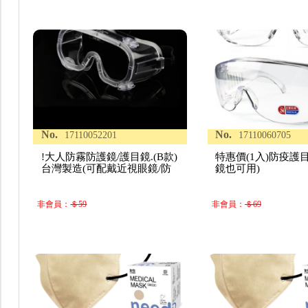
No.
No.
17110052201
17110060705
!大人防霧防護鏡/護目鏡.(B款)
特惠價(1入)防疫護
台灣製造(可配戴近視眼鏡/防
鏡也可用)
非會員：
＄59
非會員：
＄69