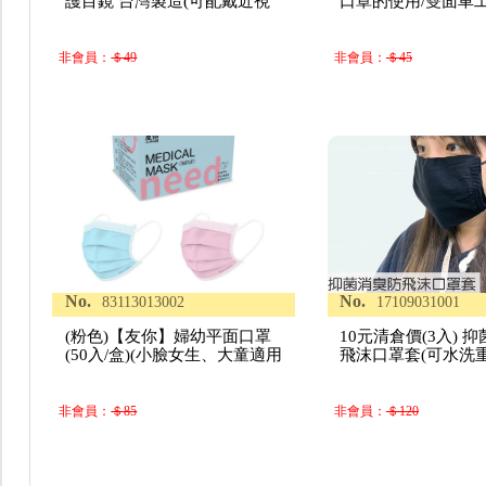
護目鏡 台灣製造(可配戴近視
口罩的使用/雙面車
非會員：
＄49
非會員：
＄45
No.
No.
83113013002
17109031001
(粉色)【友你】婦幼平面口罩
10元清倉價(3入) 
(50入/盒)(小臉女生、大童適用
飛沫口罩套(可水洗
非會員：
＄85
非會員：
＄120