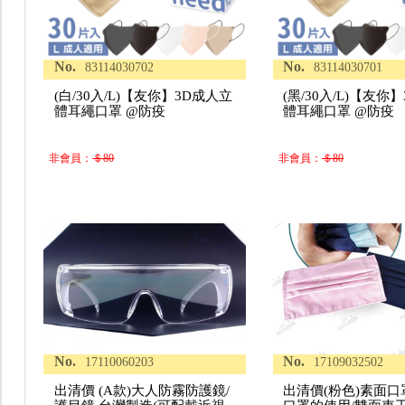
No.
No.
83114030702
83114030701
(白/30入/L)【友你】3D成人立
(黑/30入/L)【友你
體耳繩口罩 @防疫
體耳繩口罩 @防疫
非會員：
＄80
非會員：
＄80
No.
No.
17110060203
17109032502
出清價 (A款)大人防霧防護鏡/
出清價(粉色)素面口