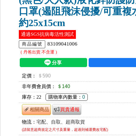
口罩(遏阻飛沫侵擾/可重複
約25x15cm
通過SGS抗病毒活性測試
83109041006
商品編號
( 丹爸出貨.不含運 )
定價：
＄590
非年費會員價：
＄140
庫存：
22
購物車內數量：
0
相關商品
買貴通報
物流：
宅配、自取、超商取貨
(請留意超商規定之尺寸及重量，超過則補運費改宅配)