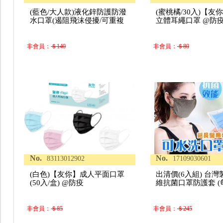
(藍色/大人款)液化鋅防護防潑
(蜜桃橘/30入)【友
水口罩(遏阻飛沫侵擾/可重複
立體耳繩口罩 @防
非會員：
＄140
非會員：
＄80
No.
No.
83113012902
17109030601
(白色)【友你】成人平面口罩
出清價(6入組) 台灣
(50入/盒) @防疫
維抗菌口罩防護套 
非會員：
＄85
非會員：
＄245