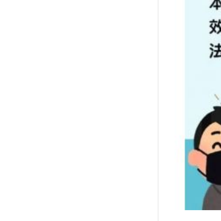
襪/包
書籍
雜誌
文具
玩具
美妝
保健
服飾