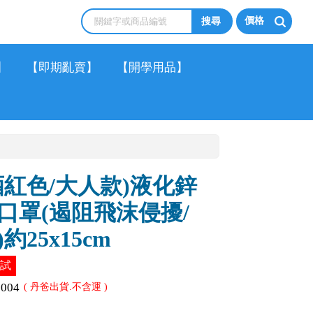
價格
】
【即期亂賣】
【開學用品】
酒紅色/大人款)液化鋅
口罩(遏阻飛沫侵擾/
25x15cm
測試
1004
( 丹爸出貨.不含運 )