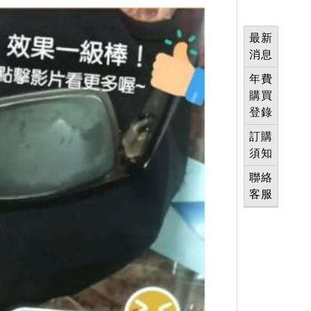
最新
消息
年費
購買
登錄
訂購
須知
聯絡
客服