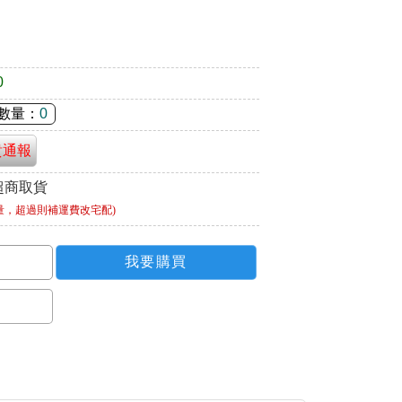
0
數量：
0
貴通報
超商取貨
量，超過則補運費改宅配)