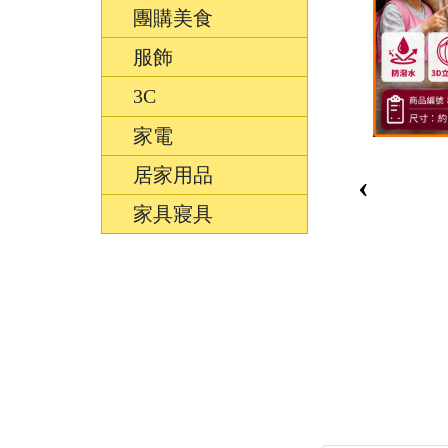
團購美食
服飾
3C
家電
居家用品
‹
家具寢具