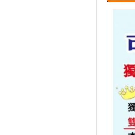
↑
居家
用品
團購
美食
清潔
防疫
鞋/