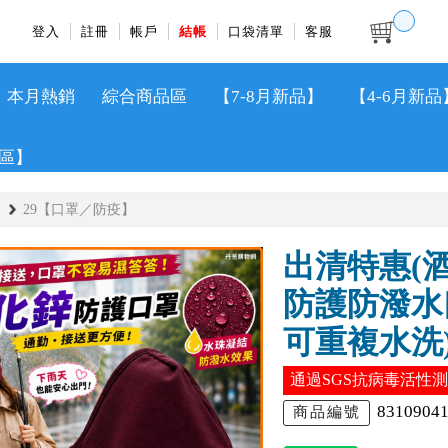
登入
註冊
帳戶
結帳
口袋清單
客服
本月熱銷
綜合商品區
【7-8月新品】
【4-6月新品
區】
29【口罩／防疫】
出清特惠(
防護防潑水
可重複水洗)約
通過SGS抗病毒活性
8310904
商品編號