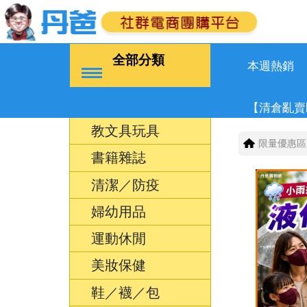
全部分類
本週熱銷
【清倉亂賣
教文具玩具
限量優惠區
書籍雜誌
清潔／防疫
婦幼用品
運動休閒
美妝保健
鞋／襪／包