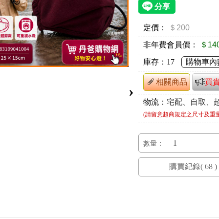
定價：
＄200
非年費會員價：
＄14
庫存：
17
購物車內
相關商品
買
›
物流：
宅配、自取、
(請留意超商規定之尺寸及重
數量：