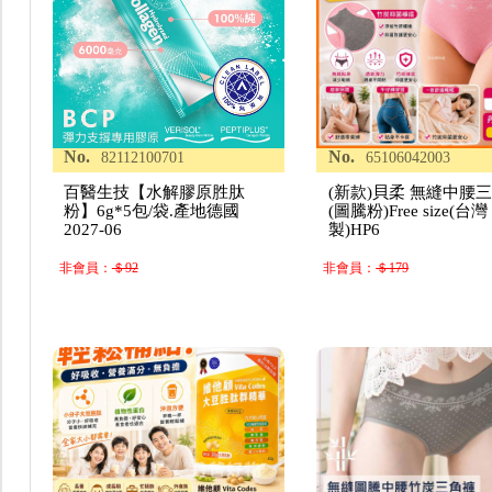
No.
No.
82112100701
65106042003
百醫生技【水解膠原胜肽
(新款)貝柔 無縫中腰
粉】6g*5包/袋.產地德國
(圖騰粉)Free size(台灣
2027-06
製)HP6
非會員：
＄92
非會員：
＄179