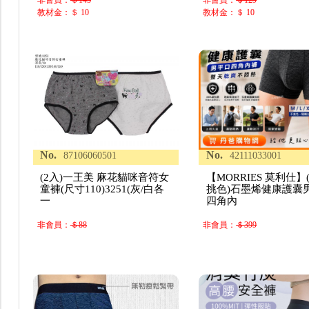
教材金：＄ 10
教材金：＄ 10
No.
No.
87106060501
42111033001
(2入)一王美 麻花貓咪音符女
【MORRIES 莫利仕】
童褲(尺寸110)3251(灰/白各
挑色)石墨烯健康護囊
一
四角內
非會員：
＄88
非會員：
＄399