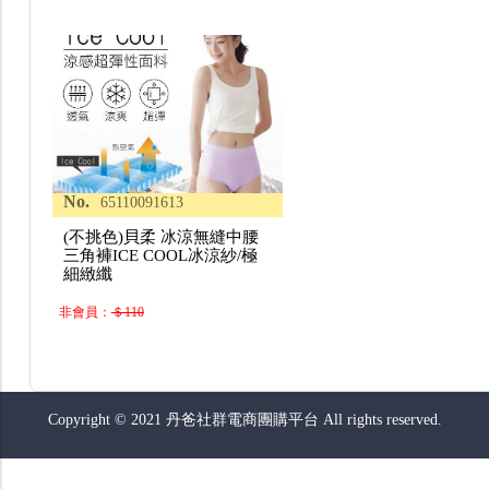
No.
65110091613
(不挑色)貝柔 冰涼無縫中腰
三角褲ICE COOL冰涼紗/極
細緻纖
非會員：
＄110
Copyright © 2021 丹爸社群電商團購平台 All rights reserved.