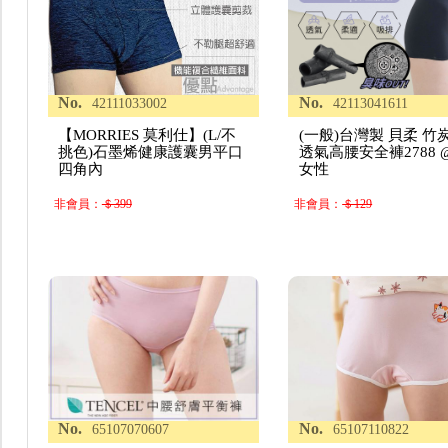
No.
No.
42111033002
42113041611
【MORRIES 莫利仕】(L/不
(一般)台灣製 貝柔 竹
挑色)石墨烯健康護囊男平口
透氣高腰安全褲2788 
四角內
女性
非會員：
＄399
非會員：
＄129
No.
No.
65107070607
65107110822