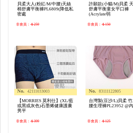
貝柔大人(粉紅/M/中腰)天絲
許願款(小貓/M)貝柔 
棉舒膚平衡褲PL6809(降低私
舒膚平衡童女平口褲
密處
(Acrylate弱
非會員：
＄259
非會員：
＄150
No.
No.
42111033003
83111122805
【MORRIES 莫利仕】(XL/藍
台灣製(豆沙/L)貝柔 
或黑或灰色)石墨烯健康護囊
腰生理褲PL23952 @
男平
非會員：
＄399
非會員：
＄125