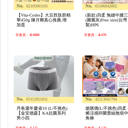
No.
No.
82105091101
65106042002
【Vita-Codes】大豆胜肽群精
(新款)貝柔 無縫中腰
華450g 陳月卿真心推薦.增
(圖騰灰)Free size(台灣
加蛋
製)HP6
非會員：
＄1800
非會員：
＄179
No.
No.
65112051011
42113041704
丹爸週年慶省10 (L/不挑色)
搶購價(L/不挑色)貝柔
【金安德森】KA抗菌系列
烯涼感抑菌蕾絲無痕
男小四
角褲
非會員：
＄145
非會員：
＄129