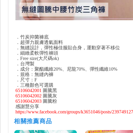
．竹炭抑菌褲底
．超彈力親膚透氣面料
．無縫設計，彈性極佳服貼合身，運動穿著不移位
．細緻柔軟彈性褲頭
．Free size(大尺碼ok)
．台灣製
．成分：聚酯纖維20%、尼龍70%、彈性纖維10%
．規格：無縫內褲
．尺寸：F
．三種顏色可選購
65106042001
圖騰黑
65106042002
圖騰灰
65106042003
圖騰粉
感謝慧分享
https://www.facebook.com/groups/k3651046/posts/2397491
相關推薦商品