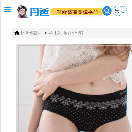
限量優惠區
43【女用內外衣褲】