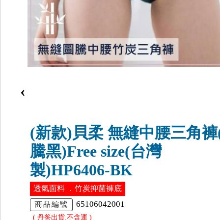
‹
(新款)貝柔 無縫中腰三角褲
騰黑)Free size(台灣
製)HP6406-BK
透氣面料 ．竹炭抑菌褲底
65106042001
商品編號
( 丹爸出貨.不含運 )