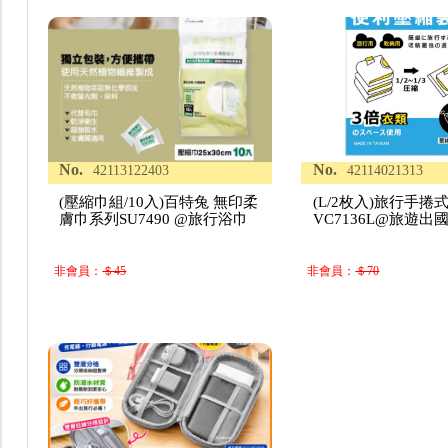
No.
No.
42113122403
42114021313
(壓縮巾組/10入)百特兔 無印柔
(L/2枚入)旅行手捲
膚巾系列SU7490 @旅行浴巾
VC7136L@旅遊出
非會員：
＄45
非會員：
＄70