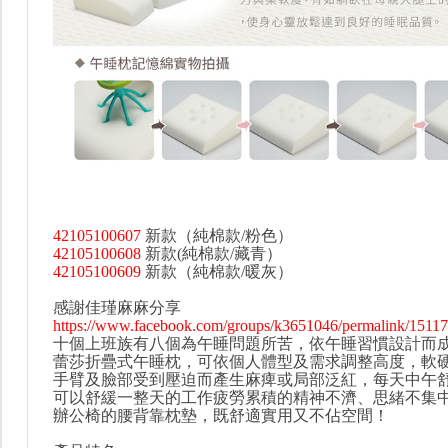
42105100607
新款（純棉款/粉色）
42105100608
新款(純棉款/藏青）
42105100609
新款（純棉款/暖灰）
感謝佳瑾麻麻分享
https://www.facebook.com/groups/k3651046/permalink/1511
十個上班族有八個為午睡問題所苦，依午睡習慣設計而成的G
蕾莎折疊式午睡枕，可依個人體型及需求調整高度，軟
手臂及臉部受到壓迫而產生麻痺或局部泛紅，每天中午舒
可以舒緩一整天的工作疲勞累積的精神不濟、思緒不集
辦公椅的腰背靠枕墊，既舒適實用又不佔空間！