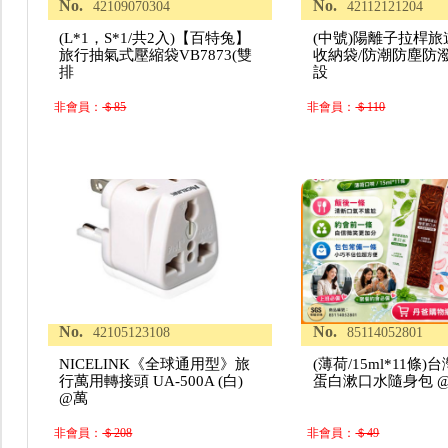
No.
No.
42109070304
42112121204
(L*1，S*1/共2入)【百特兔】
(中號)陽離子拉桿
旅行抽氣式壓縮袋VB7873(雙
收納袋/防潮防塵防潑
排
設
非會員：
＄85
非會員：
＄110
No.
No.
42105123108
85114052801
NICELINK《全球通用型》旅
(薄荷/15ml*11條)
行萬用轉接頭 UA-500A (白)
蛋白漱口水隨身包 
@萬
非會員：
＄208
非會員：
＄49