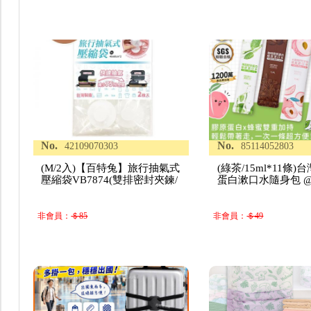
No.
No.
42109070303
85114052803
(M/2入)【百特兔】旅行抽氣式
(綠茶/15ml*11條)
壓縮袋VB7874(雙排密封夾鍊/
蛋白漱口水隨身包 
非會員：
＄85
非會員：
＄49