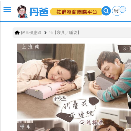
限量優惠區
46【寢具／睡袋】