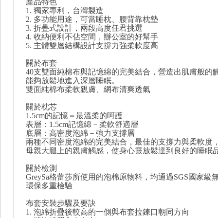
產品特色
1. 獨家專利，台灣製造
2. 多功能用途，可當睡枕、腰背靠枕墊
3. 折疊式設計，兩段高度任君挑選
4. 收納便利不佔空間，辦公室的好幫手
5. 主體雙層結構設計支撐力強柔軟度高
關於布套
40支雙面純棉布與記憶綿的完美結合，營造出肌膚般的
能夠放鬆地進入深層睡眠。
雙面純棉布柔軟親膚、網布清爽透氣
關於枕芯
1.5cm的記憶＝最溫柔的呵護
表層：1.5cm記憶綿－柔軟舒適層
底層：高密度泡綿－強力支撐層
兩種不同密度泡綿的完美結合，最佳的支撐力與柔軟度
母親大腿上的親膚觸感，使身心靈放鬆達到良好的睡眠
關於檢測
GreySa格蕾莎所使用的泡棉原物料，均通過SGS國家級
環保多重檢驗
布套安裝步驟及要訣
1. 泡綿折疊後較高的一側與布套拉鍊口朝同方向