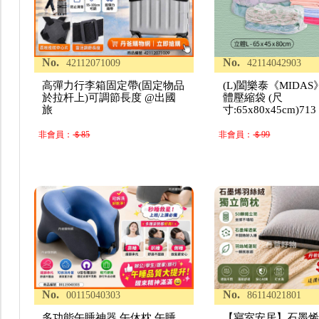
No.
No.
42112071009
42114042903
高彈力行李箱固定帶(固定物品
(L)闔樂泰《MIDA
於拉杆上)可調節長度 @出國
體壓縮袋 (尺
旅
寸:65x80x45cm)713
非會員：
＄85
非會員：
＄99
No.
No.
00115040303
86114021801
多功能午睡神器 午休枕 午睡
【寢室安居】石墨烯