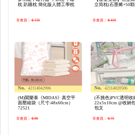
枕 趴睡枕 簡化版人體工學枕
立筒枕(石墨烯+50
非會員：
＄150
非會員：
＄410
No.
No.
42114042906
42114020506
(M)闔樂泰《MIDAS》真空平
(不挑色)PVC透明
面壓縮袋（尺寸:48x60cm）
22x5x10cm @收
72521
包文
非會員：
＄88
非會員：
＄35