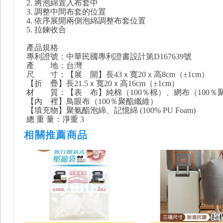
2. 將泡綿置入布套中
3. 調整中間布套的位置
4. 依序展開兩側泡綿調整布套位置
5. 拉鍊收合
產品規格
專利證號：中華民國專利證書設計第D167639號
產 地：台灣
尺 寸：【展 開】長43ｘ寬20ｘ高8cm（±1cm）
【折 疊】長21.5ｘ寬20ｘ高16cm（±1cm）
材 質：【表 布】純棉（100％棉）、網布（100％
【內 裡】鳥眼布（100％聚酯纖維）
【填充物】聚氨酯泡綿、記憶綿 (100% PU Foam)
總 重 量：淨重 3
相關推薦商品