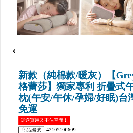
‹
新款（純棉款/暖灰）【Grey
格蕾莎】獨家專利 折疊式
枕(午安/午休/孕婦/好眠)台
免運
舒適實用又不佔空間！
42105100609
商品編號