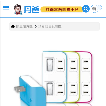
限量優惠區
清倉賠售亂賣區