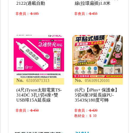
2122(過載自動
線(拉環扁插)1.8米
非會員：
＄185
非會員：
＄455
No.
No.
63105071313
056109120101
(4尺)Tyson太順電業TS-
(6尺)【iPlus+ 保護傘】
314DC 3孔1切4座+雙
5切4座3P延長線PU-
USB埠15A延長線
3543S(180度可轉
非會員：
＄450
非會員：
＄420
教材金：＄ 10