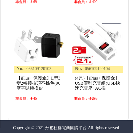
非會員：
＄69
非會員：
＄400
No.
No.
056109120103
056109120104
【iPlus+ 保護傘】L型3
(4尺)【iPlus+ 保護傘】
變2轉接插頭不挑色(90
USB便利充電組(USB快
度平貼轉換)P
速充電座+AC插
非會員：
＄45
非會員：
＄280
Copyright © 2021 丹爸社群電商團購平台 All rights reserved.