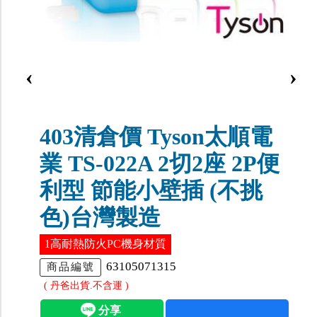
‹
›
403清倉價 Tyson太順電
業 TS-022A 2切2座 2P便
利型 節能小壁插 (不挑
色)台灣製造
1高耐熱防火PC機身材質
63105071315
商品編號
( 丹爸出貨.不含運 )