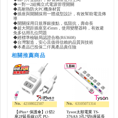
◆一對一2組獨立式電源管理開關
◆高耐熱防火PC機身材質
◆插座與開關採用一體成型設計，有效幫助電流傳
導
◆開關採用日規厚銀接點，低阻抗，壽命長
◆超大間距插座至45mm，使用變壓器時，有效避
免多佔用孔位問題
◆經標準檢驗局認證合格(R63608)
◆台灣製造，安心且值得信賴的品質與技術
◆本產品已投保二仟萬產品責任險
相關推薦商品
No.
No.
42108022507
63105071314
【iPlus+ 保護傘】(1切2
Tyson太順電業 TS-
座2P延長線)3尺 PU-
376AS 3孔7切6座延長