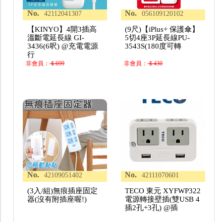
No.
No.
42112041307
056109120102
【KINYO】4開3插高
(9尺)【iPlus+ 保護傘】
溫斷電延長線 GI-
5切4座3P延長線PU-
3436(6呎) @充電電源
3543S(180度可轉
行
非會員：
＄699
非會員：
＄430
No.
No.
42109051402
42111070601
(3入/組)無痕插座固定
TECO 東元 XYFWP322
器(沒有附插座喔!)
電源轉接壁插(雙USB 4
插2孔+3孔) @插