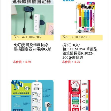
No.
No.
42111062206
39109082601
免釘鑽 可旋轉延長線
(彩虹10入/
排插固定器 @電線收納
包)KUTSUWA 筆蓋型
鉛筆延長器RH022-
200@書寫週
非會員：
＄69
非會員：
＄75