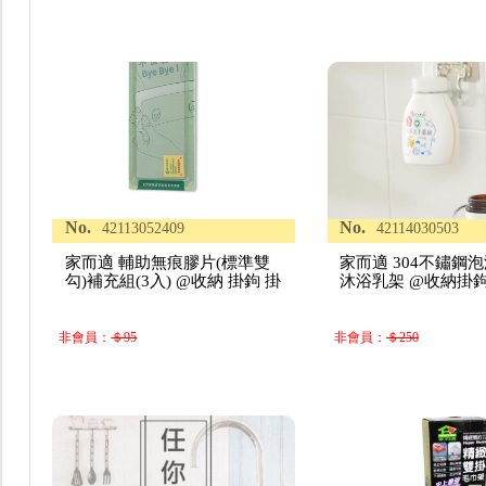
No.
No.
42113052409
42114030503
家而適 輔助無痕膠片(標準雙
家而適 304不鏽鋼
勾)補充組(3入) @收納 掛鉤 掛
沐浴乳架 @收納掛
非會員：
＄95
非會員：
＄250