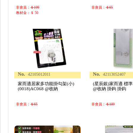
非會員：
＄199
非會員：
＄65
教材金：＄ 50
No.
No.
42105012011
42113052407
家而適居家多功能掛勾架(小)
(星辰銀)家而適 標
(0018)AC068 @收納
@收納 掛鉤 掛鈎
非會員：
＄65
非會員：
＄109