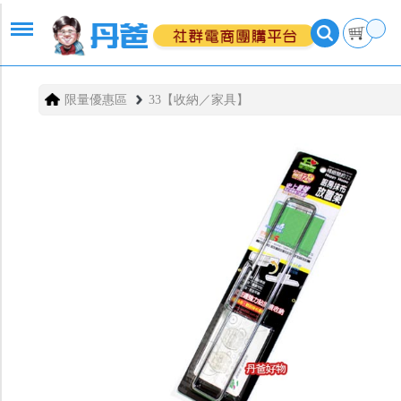
限量優惠區
33【收納／家具】