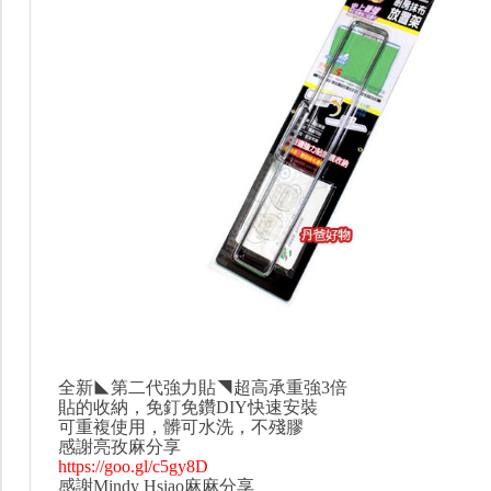
全新◣第二代強力貼◥超高承重強3倍
貼的收納，免釘免鑽DIY快速安裝
可重複使用，髒可水洗，不殘膠
感謝亮孜麻分享
https://goo.gl/c5gy8D
感謝Mindy Hsiao麻麻分享