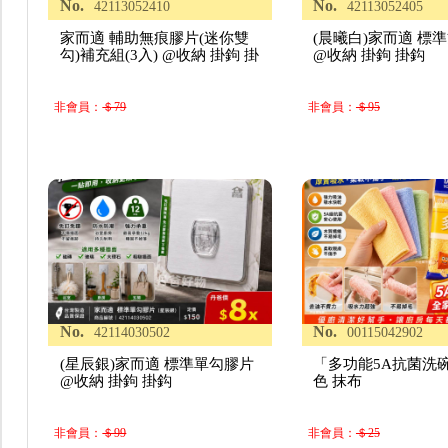
No.
No.
42113052410
42113052405
家而適 輔助無痕膠片(迷你雙
(晨曦白)家而適 標
勾)補充組(3入) @收納 掛鉤 掛
@收納 掛鉤 掛鈎
非會員：
＄79
非會員：
＄95
No.
No.
42114030502
00115042902
(星辰銀)家而適 標準單勾膠片
「多功能5A抗菌洗
@收納 掛鉤 掛鈎
色 抹布
非會員：
＄99
非會員：
＄25