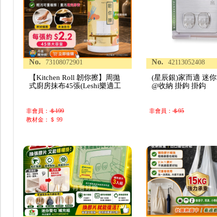
No.
No.
73108072901
42113052408
【Kitchen Roll 韌你擦】周拋
(星辰銀)家而適 迷
式廚房抹布45張(Leshi樂適工
@收納 掛鉤 掛鈎
非會員：
＄199
非會員：
＄95
教材金：＄ 99