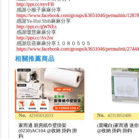
http://ppt.cc/eyvFB
感謝小猴子麻麻分享
https://www.facebook.com/groups/k3651046/permalink/1287
感謝Ya-Hui Shih麻麻分享
http://ppt.cc/gWNEs
感謝瓊慧麻麻分享
http://ppt.cc/Av2or
感謝欣蓓麻麻分享１０８０５０５
https://www.facebook.com/groups/k3651046/permalink/2744
相關推薦商品
No.
No.
42105012033
42113052406
家而適 廚房紙巾壁掛架
(晨曦白)家而適 迷
(0230)AC104 @收納 掛鉤 掛
@收納 掛鉤 掛鈎
鈎