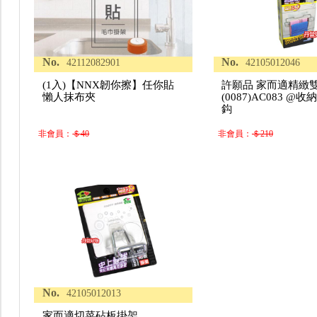
No.
No.
42112082901
42105012046
(1入)【NNX韌你擦】任你貼
許願品 家而適精緻
懶人抹布夾
(0087)AC083 @收
鈎
非會員：
＄40
非會員：
＄210
No.
42105012013
家而適切菜砧板掛架