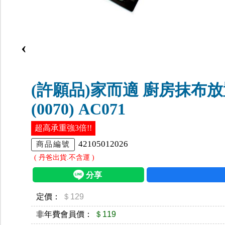
‹
(許願品)家而適 廚房抹布
(0070) AC071
超高承重強3倍!!
42105012026
商品編號
( 丹爸出貨.不含運 )
定價：
＄129
非年費會員價：
＄119